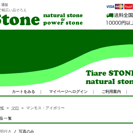
ト通販
で幅広い品ぞろえ
カートをみる
｜
マイページへログイン
｜
ご利用案内
｜
ME
>
マ行
> マンモス・アイボリー
品一覧
明付き
/ 写真のみ