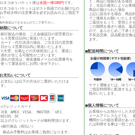
１．商品に瑕疵がある場合
ロネコゆうパケット便は
全国一律280円
です。
２．当店の過失によりお客
ロネコゆうパケットはポスト投函でのお届けなの
商品が届けられた場合
お手続き時の注意事項を必ずお読みの上ご指定下
上記に該当する場合、商品到
い。
でご連絡をお願いいたしま
ご返信をもって、受領とさ
海外発送はできませんのでご了承下さい。
この期間を過ぎた場合、返
■納期について
ので、あらかじめご了承く
銀行振込の場合、ご入金確認日の翌営業日か
不良品交換、誤品配送交換
ら３営業日以内に発送いたします。
ます。
カード・代引決済の場合、ご注文日の翌営業
日から３営業日以内に発送いたします。
※大雪、台風などの天候状況により、運送に
■配送時間について
遅れが生じる可能性がございます。
遅れの状況は、発送連絡メールの伝票番号を
使って運送会社にお問い合せ下さい。
■お支払いについて
お支払いは以下の方法がご選択いただけま
ヤマト運輸または、ゆうパ
す。
ご指定時間帯に配達するよ
指示いたします。
■個人情報について
◇クレジットカード
お客様からお預かりした大切
JCB、AMEX、VISA、 MASTER、 UFJ、
メールアドレスなど)を、 
NICOS、DC
機関からの提出要請があっ
以上のクレジットカードが御利用頂けます。
たは利用する事は一切ござ
◇銀行振込（前払い）
振込み手数料はお客様ご負担になります。