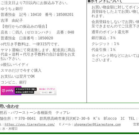
■ポイントについて
ご注文日より7日以内にお振込み下さい。
お買い物金額に対してポイ
ゆうちょ銀行
員登録をした上でお買い物
普通預金 記号：10410 番号：18500201
れます。
吉澤 由紀子
会員登録をしないでお買い
呈できませんのでご注意下
【他行からの振込みの場合】
通常のポイント還元率
店名：〇四八（ゼロヨンハチ） 店番：048
銀行振込：3％
普通預金 口座番号：1850020
クレジット：1％
◇代引き手数料は、一律315円です。
代金引換：1％
ヤマト運輸にて発送致します。配達員に商品
代金＋送料＋代引き手数料の合計金額をお支
※イベント時などにおいて
払い下さい。
ございます。
◇後払いペイディ
スマホだけで今すぐ購入
お支払いは翌月でOK
コンビニ、銀行
問い合わせ
然石・パワーストーン各種販売 ティアレ
舗住所：〒370-0041 群馬県高崎市東貝沢町2-30-6 K’s Blocco 1C TE
RL：
https://www.tiarestone.com/
Ｅメール：
shopmaster@tiarestone.com
営業
：水・木曜日