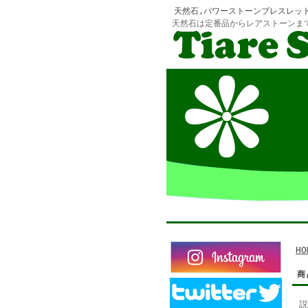
天然石,パワーストーンブレスレッ
天然石は定番品からレアストーンま
HO
商
説