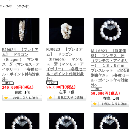
件～7件 （全7件）
MJ0023 【プレミア
MJ0024 【プレミア
ＭＪ0021 【限定価
ム】 ドラゴン
ム】 ドラゴン
格】 マンモス 牙
（Dragon） マンモ
（Dragon） マンモ
（マンモス・アイボリ
ス 牙（マンモス・ア
ス 牙（マンモス・ア
ー） １３．５ｍｍ
イボリー） ☆各種セー
イボリー） ☆各種セー
ブレスレット ☆宝石
ル・ポイント付与対象
ル・ポイント付与対象
別書付き☆ ◇各種セ
外☆
外☆
ル・ポイント付与対象
外◇
96,000円
(税込)
246,000円
(税込)
在庫 1個
在庫 1個
59,800円
(税込)
在庫 1個