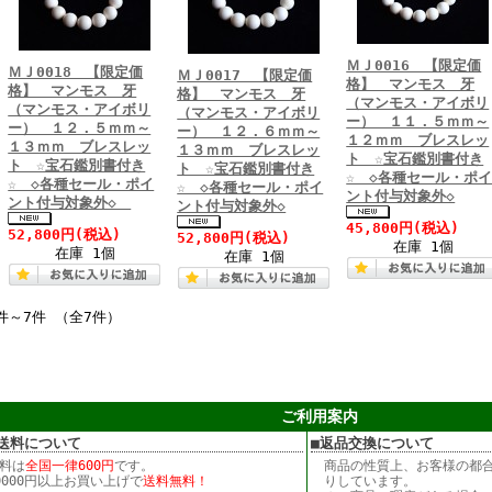
ＭＪ0016 【限定価
ＭＪ0018 【限定価
ＭＪ0017 【限定価
格】 マンモス 牙
格】 マンモス 牙
格】 マンモス 牙
（マンモス・アイボリ
（マンモス・アイボリ
（マンモス・アイボリ
ー） １１．５ｍｍ～
ー） １２．５ｍｍ～
ー） １２．６ｍｍ～
１２ｍｍ ブレスレッ
１３ｍｍ ブレスレッ
１３ｍｍ ブレスレッ
ト ☆宝石鑑別書付き
ト ☆宝石鑑別書付き
ト ☆宝石鑑別書付き
☆ ◇各種セール・ポ
☆ ◇各種セール・ポイ
☆ ◇各種セール・ポイ
ント付与対象外◇
ント付与対象外◇
ント付与対象外◇
45,800円
(税込)
52,800円
(税込)
52,800円
(税込)
在庫 1個
在庫 1個
在庫 1個
件～7件 （全7件）
ご利用案内
送料について
■返品交換について
料は
全国一律600円
です。
商品の性質上、お客様の都
0000円以上お買い上げで
送料無料！
りしています。