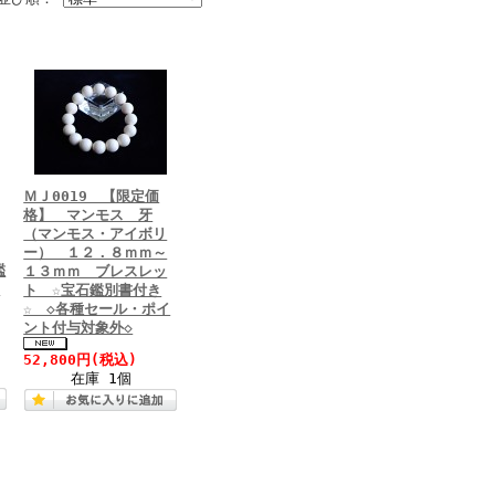
ＭＪ0019 【限定価
格】 マンモス 牙
（マンモス・アイボリ
ー） １２．８ｍｍ～
鑑
１３ｍｍ ブレスレッ
ー
ト ☆宝石鑑別書付き
☆ ◇各種セール・ポイ
ント付与対象外◇
52,800円
(税込)
在庫 1個