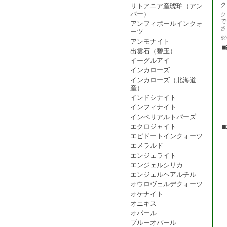
ク
リトアニア産琥珀（アン
バー）
ク
で
アンフィボールインクォ
さ
ーツ
※
アンモナイト
出雲石（碧玉）
イーグルアイ
インカローズ
インカローズ（北海道
産）
インドシナイト
インフィナイト
インペリアルトパーズ
エクロジャイト
エピドートインクォーツ
エメラルド
エンジェライト
エンジェルシリカ
エンジェルヘアルチル
オウロヴェルデクォーツ
オケナイト
オニキス
オパール
ブルーオパール