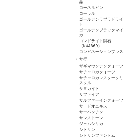
晶
コーネルピン
コーラル
ゴールデンラブラドライ
ト
ゴールデンブラックマイ
カ
コンドライト隕石
（NWA869）
コンビネーションブレス
サ行
ザギマウンテンクォーツ
サチャロカクォーツ
サチャロカマスタークリ
スタル
サヌカイト
サファイア
サルファーインクォーツ
サードオニキス
サーペンチン
サンストーン
ジェムシリカ
シトリン
シトリンファントム