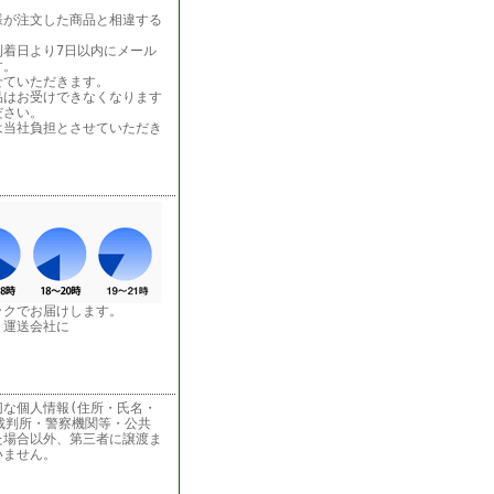
様が注文した商品と相違する
着日より7日以内にメール
す。
せていただきます。
品はお受けできなくなります
ださい。
は当社負担とさせていただき
ックでお届けします。
う運送会社に
な個人情報(住所・氏名・
裁判所・警察機関等・公共
た場合以外、第三者に譲渡ま
いません。