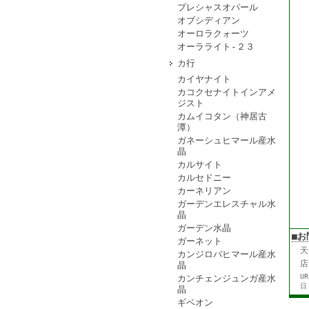
プレシャスオパール
オブシディアン
オーロラクォーツ
オーラライト-２３
カ行
カイヤナイト
カコクセナイトインアメ
ジスト
カムイコタン（神居古
潭）
ガネーシュヒマール産水
晶
カルサイト
カルセドニー
カーネリアン
ガーデンエレスチャル水
晶
ガーデン水晶
■お
ガーネット
天
カンジロバヒマール産水
店
晶
U
カンチェンジュンガ産水
日
晶
ギベオン