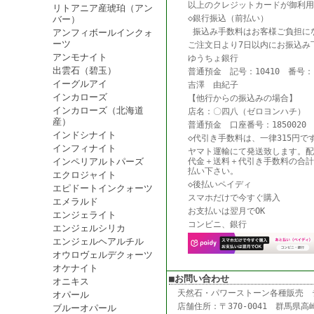
以上のクレジットカードが御利用
リトアニア産琥珀（アン
◇銀行振込（前払い）
バー）
振込み手数料はお客様ご負担に
アンフィボールインクォ
ーツ
ご注文日より7日以内にお振込み
アンモナイト
ゆうちょ銀行
出雲石（碧玉）
普通預金 記号：10410 番号：18
イーグルアイ
吉澤 由紀子
インカローズ
【他行からの振込みの場合】
インカローズ（北海道
店名：〇四八（ゼロヨンハチ） 
産）
普通預金 口座番号：1850020
インドシナイト
◇代引き手数料は、一律315円で
インフィナイト
ヤマト運輸にて発送致します。配
インペリアルトパーズ
代金＋送料＋代引き手数料の合計
払い下さい。
エクロジャイト
◇後払いペイディ
エピドートインクォーツ
スマホだけで今すぐ購入
エメラルド
お支払いは翌月でOK
エンジェライト
コンビニ、銀行
エンジェルシリカ
エンジェルヘアルチル
オウロヴェルデクォーツ
オケナイト
■お問い合わせ
オニキス
天然石・パワーストーン各種販売
オパール
店舗住所：〒370-0041 群馬県高崎
ブルーオパール