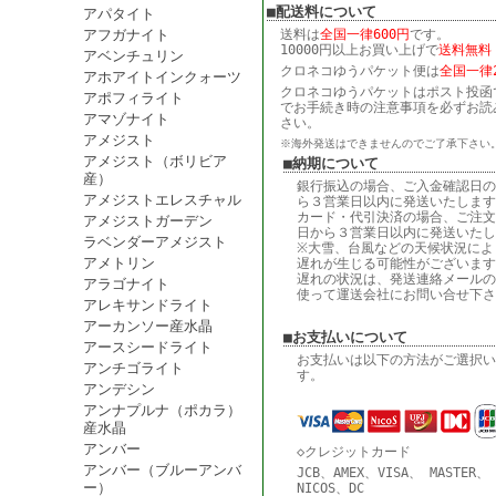
■配送料について
アパタイト
アフガナイト
送料は
全国一律600円
です。
10000円以上お買い上げで
送料無料
アベンチュリン
クロネコゆうパケット便は
全国一律2
アホアイトインクォーツ
クロネコゆうパケットはポスト投函
アポフィライト
でお手続き時の注意事項を必ずお読
アマゾナイト
さい。
アメジスト
※海外発送はできませんのでご了承下さい
アメジスト（ボリビア
■納期について
産）
銀行振込の場合、ご入金確認日の
アメジストエレスチャル
ら３営業日以内に発送いたします
カード・代引決済の場合、ご注文
アメジストガーデン
日から３営業日以内に発送いたし
ラベンダーアメジスト
※大雪、台風などの天候状況によ
アメトリン
遅れが生じる可能性がございます
遅れの状況は、発送連絡メールの
アラゴナイト
使って運送会社にお問い合せ下さ
アレキサンドライト
アーカンソー産水晶
■お支払いについて
アースシードライト
お支払いは以下の方法がご選択い
アンチゴライト
す。
アンデシン
アンナプルナ（ポカラ）
産水晶
アンバー
◇クレジットカード
アンバー（ブルーアンバ
JCB、AMEX、VISA、 MASTER、
ー）
NICOS、DC