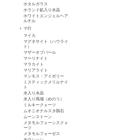
ホタルガラス
ホランド鉱入り水晶
ホワイトエンジェルヘア
ルチル
マ行
マイカ
マグネサイト（ハウライ
ト）
マザーオブパール
マーリナイト
マラカイト
マリアライト
マンモス・アイボリー
ミスティックメリルナイ
ト
水入り水晶
水入り瑪瑙（めのう）
ミルキークォーツ
ムオニオナルスタ隕石
ムーンストーン
メタモルフォーシスクォ
ーツ
メタモルフォーゼス
モウシッシ