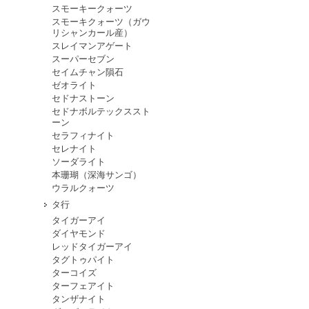
スモーキークォーツ
スモーキクォーツ（ガウ
リシャンカール産）
スレイマンアゲート
スーパーセブン
セイムチャン隕石
ゼオライト
セドナストーン
セドナボルテックススト
ーン
セラフィナイト
セレナイト
ソーダライト
本珊瑚（深海サンゴ）
ウラルクォーツ
タ行
タイガーアイ
ダイヤモンド
レッドタイガーアイ
タグトゥパイト
ターコイズ
ターフェアイト
タンザナイト