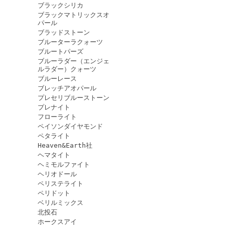
ブラックシリカ
ブラックマトリックスオ
パール
ブラッドストーン
ブルーターラクォーツ
ブルートパーズ
ブルーラダー（エンジェ
ルラダー）クォーツ
ブルーレース
ブレッチアオパール
プレセリブルーストーン
プレナイト
フローライト
ペイソンダイヤモンド
ペタライト
Heaven&Earth社
ヘマタイト
ヘミモルファイト
ヘリオドール
ペリステライト
ペリドット
ベリルミックス
北投石
ホークスアイ