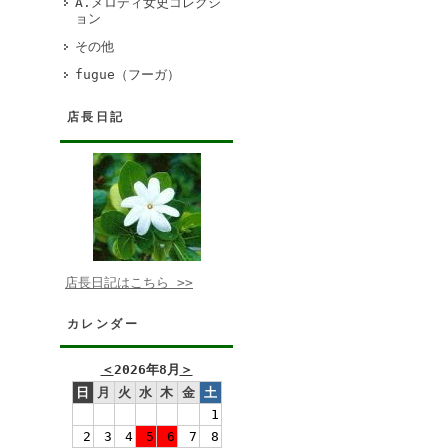
A.メロディ女史コレクシ
ョン
その他
fugue（フーガ）
店長日記
店長日記はこちら >>
カレンダー
＜
2026年8月
＞
日
月
火
水
木
金
土
1
2
3
4
5
6
7
8