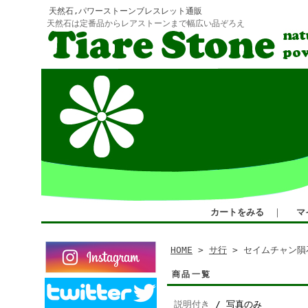
天然石,パワーストーンブレスレット通販
天然石は定番品からレアストーンまで幅広い品ぞろえ
カートをみる
｜
マ
HOME
>
サ行
> セイムチャン隕
商品一覧
説明付き
/ 写真のみ