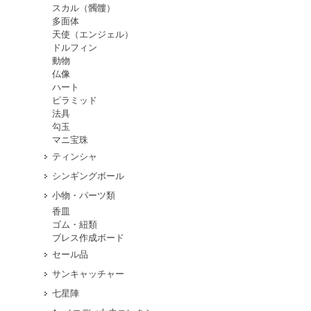
スカル（髑髏）
多面体
天使（エンジェル）
ドルフィン
動物
仏像
ハート
ピラミッド
法具
勾玉
マニ宝珠
ティンシャ
シンギングボール
小物・パーツ類
香皿
ゴム・紐類
ブレス作成ボード
セール品
サンキャッチャー
七星陣