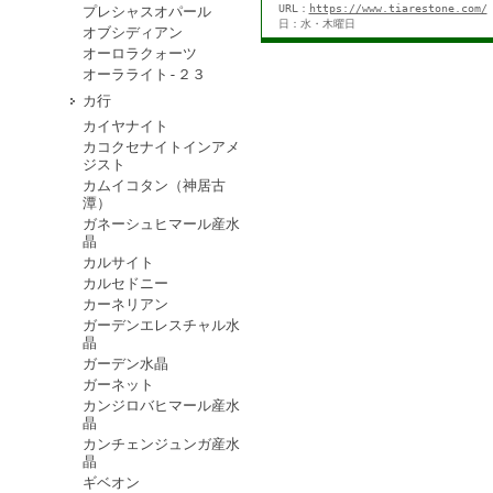
URL：
https://www.tiarestone.com/
プレシャスオパール
日：水・木曜日
オブシディアン
オーロラクォーツ
オーラライト-２３
カ行
カイヤナイト
カコクセナイトインアメ
ジスト
カムイコタン（神居古
潭）
ガネーシュヒマール産水
晶
カルサイト
カルセドニー
カーネリアン
ガーデンエレスチャル水
晶
ガーデン水晶
ガーネット
カンジロバヒマール産水
晶
カンチェンジュンガ産水
晶
ギベオン