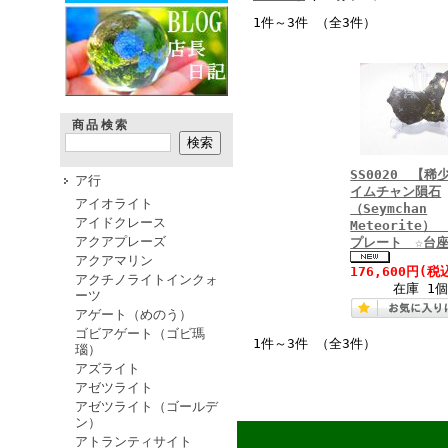
1件～3件 （全3件）
商品検索
SS0020 【稀
ア行
イムチャン隕石
アイオライト
（Seymchan
アイドクレース
Meteorite
アクアプレーズ
プレート ☆台座
アクアマリン
176,600円
(税
アクチノライトインクォ
在庫 1個
ーツ
アゲート（めのう）
ゴビアゲート（ゴビ瑪
1件～3件 （全3件）
瑙）
アズライト
アゼツライト
アゼツライト（ゴールデ
ン）
アトランティサイト