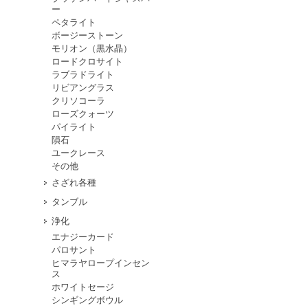
ー
ペタライト
ボージーストーン
モリオン（黒水晶）
ロードクロサイト
ラブラドライト
リビアングラス
クリソコーラ
ローズクォーツ
パイライト
隕石
ユークレース
その他
さざれ各種
タンブル
浄化
エナジーカード
パロサント
ヒマラヤロープインセン
ス
ホワイトセージ
シンギングボウル