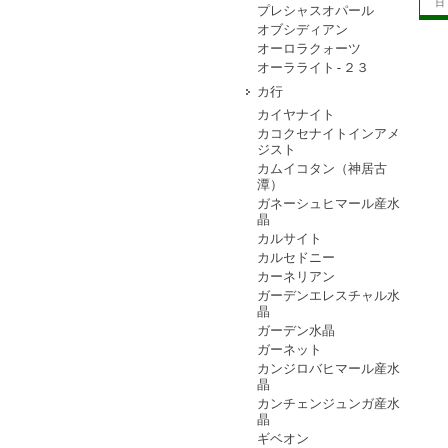
日
プレシャスオパール
オブシディアン
オーロラクォーツ
オーラライト-２３
カ行
カイヤナイト
カコクセナイトインアメ
ジスト
カムイコタン（神居古
潭）
ガネーシュヒマール産水
晶
カルサイト
カルセドニー
カーネリアン
ガーデンエレスチャル水
晶
ガーデン水晶
ガーネット
カンジロバヒマール産水
晶
カンチェンジュンガ産水
晶
ギベオン