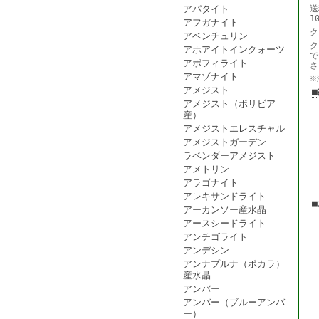
アパタイト
送
1
アフガナイト
ク
アベンチュリン
ク
アホアイトインクォーツ
で
アポフィライト
さ
アマゾナイト
※
アメジスト
アメジスト（ボリビア
産）
アメジストエレスチャル
アメジストガーデン
ラベンダーアメジスト
アメトリン
アラゴナイト
アレキサンドライト
アーカンソー産水晶
アースシードライト
アンチゴライト
アンデシン
アンナプルナ（ポカラ）
産水晶
アンバー
アンバー（ブルーアンバ
ー）