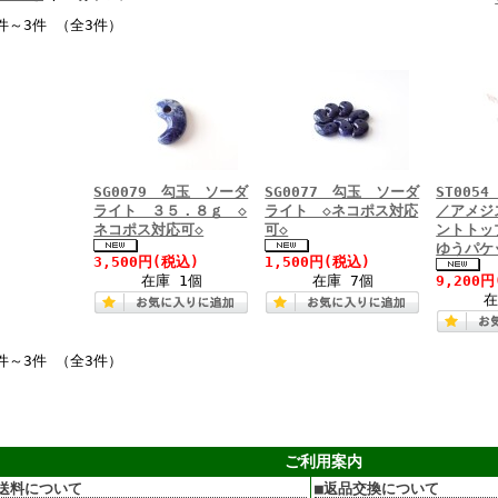
件～3件 （全3件）
SG0079 勾玉 ソーダ
SG0077 勾玉 ソーダ
ST005
ライト ３５．８ｇ ◇
ライト ◇ネコポス対応
／アメジ
ネコポス対応可◇
可◇
ントトッ
ゆうパケ
3,500円
(税込)
1,500円
(税込)
在庫 1個
在庫 7個
9,200円
在
件～3件 （全3件）
ご利用案内
送料について
■返品交換について