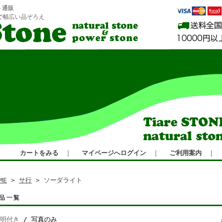
ト通販
で幅広い品ぞろえ
カートをみる
｜
マイページへログイン
｜
ご利用案内
｜
ME
>
サ行
> ソーダライト
品一覧
明付き
/ 写真のみ