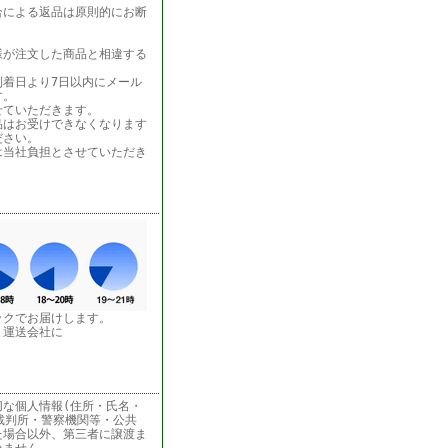
合による返品は原則的にお断
様が注文した商品と相違する
着日より7日以内にメール
す。
せていただきます。
品はお受けできなくなります
ださい。
は当社負担とさせていただき
ックでお届けします。
う運送会社に
な個人情報(住所・氏名・
裁判所・警察機関等・公共
た場合以外、第三者に譲渡ま