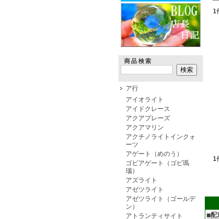
1
商品検索
ア行
アイオライト
アイドクレース
アクアプレーズ
アクアマリン
アクチノライトインクォ
ーツ
アゲート（めのう）
1
ゴビアゲート（ゴビ瑪
瑙）
アズライト
アゼツライト
アゼツライト（ゴールデ
ン）
■配
アトランティサイト