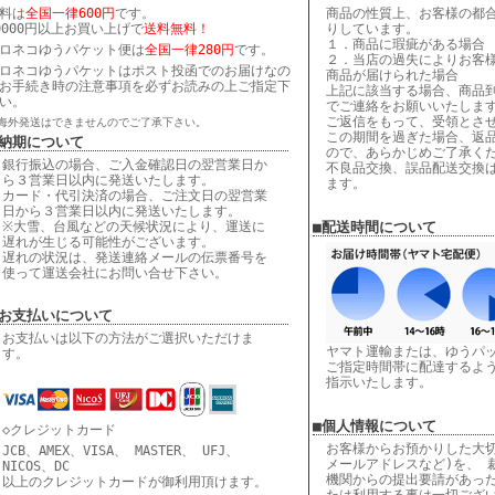
料は
全国一律600円
です。
商品の性質上、お客様の都
0000円以上お買い上げで
送料無料！
りしています。
１．商品に瑕疵がある場合
ロネコゆうパケット便は
全国一律280円
です。
２．当店の過失によりお客
ロネコゆうパケットはポスト投函でのお届けなの
商品が届けられた場合
お手続き時の注意事項を必ずお読みの上ご指定下
上記に該当する場合、商品到
い。
でご連絡をお願いいたしま
ご返信をもって、受領とさ
海外発送はできませんのでご了承下さい。
この期間を過ぎた場合、返
■納期について
ので、あらかじめご了承く
銀行振込の場合、ご入金確認日の翌営業日か
不良品交換、誤品配送交換
ら３営業日以内に発送いたします。
ます。
カード・代引決済の場合、ご注文日の翌営業
日から３営業日以内に発送いたします。
※大雪、台風などの天候状況により、運送に
■配送時間について
遅れが生じる可能性がございます。
遅れの状況は、発送連絡メールの伝票番号を
使って運送会社にお問い合せ下さい。
■お支払いについて
お支払いは以下の方法がご選択いただけま
ヤマト運輸または、ゆうパ
す。
ご指定時間帯に配達するよ
指示いたします。
■個人情報について
◇クレジットカード
お客様からお預かりした大切
JCB、AMEX、VISA、 MASTER、 UFJ、
メールアドレスなど)を、 
NICOS、DC
機関からの提出要請があっ
以上のクレジットカードが御利用頂けます。