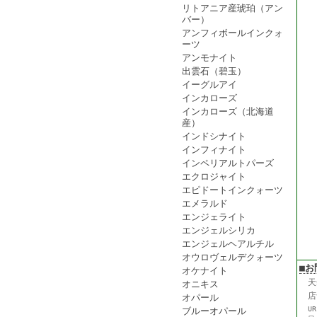
リトアニア産琥珀（アン
バー）
アンフィボールインクォ
ーツ
アンモナイト
出雲石（碧玉）
イーグルアイ
インカローズ
インカローズ（北海道
産）
インドシナイト
インフィナイト
インペリアルトパーズ
エクロジャイト
エピドートインクォーツ
エメラルド
エンジェライト
エンジェルシリカ
エンジェルヘアルチル
オウロヴェルデクォーツ
■お
オケナイト
天
オニキス
店
オパール
U
ブルーオパール