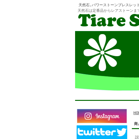
天然石,パワーストーンブレスレッ
天然石は定番品からレアストーンま
HO
商
説