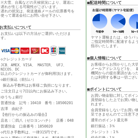
※大雪、台風などの天候状況により、運送に
■配送時間について
遅れが生じる可能性がございます。
遅れの状況は、発送連絡メールの伝票番号を
使って運送会社にお問い合せ下さい。
■お支払いについて
お支払いは以下の方法がご選択いただけま
ヤマト運輸または、ゆうパ
す。
ご指定時間帯に配達するよ
指示いたします。
■個人情報について
◇クレジットカード
お客様からお預かりした大切
JCB、AMEX、VISA、 MASTER、 UFJ、
メールアドレスなど)を、 
NICOS、DC
機関からの提出要請があっ
以上のクレジットカードが御利用頂けます。
たは利用する事は一切ござ
◇銀行振込（前払い）
振込み手数料はお客様ご負担になります。
■ポイントについて
ご注文日より7日以内にお振込み下さい。
お買い物金額に対してポイ
ゆうちょ銀行
員登録をした上でお買い物
普通預金 記号：10410 番号：18500201
れます。
吉澤 由紀子
会員登録をしないでお買い
呈できませんのでご注意下
【他行からの振込みの場合】
通常のポイント還元率
店名：〇四八（ゼロヨンハチ） 店番：048
銀行振込：3％
普通預金 口座番号：1850020
クレジット：1％
◇代引き手数料は、一律315円です。
代金引換：1％