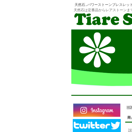
天然石,パワーストーンブレスレッ
天然石は定番品からレアストーンま
HO
商
説