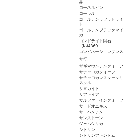
晶
コーネルピン
コーラル
ゴールデンラブラドライ
ト
ゴールデンブラックマイ
カ
コンドライト隕石
（NWA869）
コンビネーションブレス
サ行
ザギマウンテンクォーツ
サチャロカクォーツ
サチャロカマスタークリ
スタル
サヌカイト
サファイア
サルファーインクォーツ
サードオニキス
サーペンチン
サンストーン
ジェムシリカ
シトリン
シトリンファントム