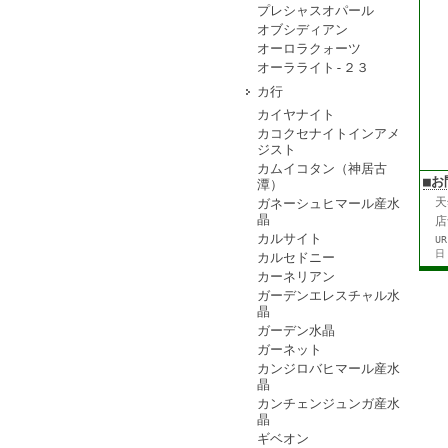
プレシャスオパール
オブシディアン
オーロラクォーツ
オーラライト-２３
カ行
カイヤナイト
カコクセナイトインアメ
ジスト
カムイコタン（神居古
■お
潭）
天
ガネーシュヒマール産水
晶
店
カルサイト
U
日
カルセドニー
カーネリアン
ガーデンエレスチャル水
晶
ガーデン水晶
ガーネット
カンジロバヒマール産水
晶
カンチェンジュンガ産水
晶
ギベオン