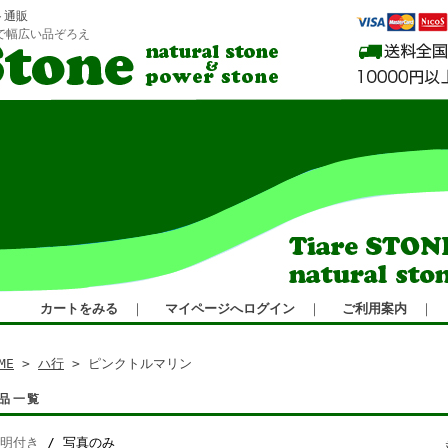
ト通販
で幅広い品ぞろえ
カートをみる
｜
マイページへログイン
｜
ご利用案内
｜
ME
>
ハ行
> ピンクトルマリン
品一覧
明付き
/ 写真のみ