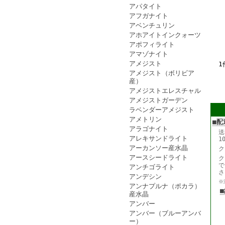
アパタイト
アフガナイト
アベンチュリン
アホアイトインクォーツ
アポフィライト
アマゾナイト
アメジスト
1
アメジスト（ボリビア
産）
アメジストエレスチャル
アメジストガーデン
ラベンダーアメジスト
アメトリン
■配
アラゴナイト
送
アレキサンドライト
1
アーカンソー産水晶
ク
アースシードライト
ク
で
アンチゴライト
さ
アンデシン
※
アンナプルナ（ポカラ）
産水晶
アンバー
アンバー（ブルーアンバ
ー）