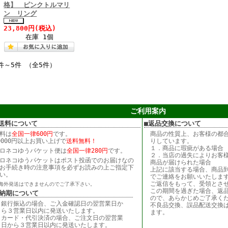
格】 ピンクトルマリ
ン リング
23,800円
(税込)
在庫 1個
件～5件 （全5件）
ご利用案内
送料について
■返品交換について
料は
全国一律600円
です。
商品の性質上、お客様の都
0000円以上お買い上げで
送料無料！
りしています。
１．商品に瑕疵がある場合
ロネコゆうパケット便は
全国一律280円
です。
２．当店の過失によりお客
ロネコゆうパケットはポスト投函でのお届けなの
商品が届けられた場合
お手続き時の注意事項を必ずお読みの上ご指定下
上記に該当する場合、商品到
い。
でご連絡をお願いいたしま
ご返信をもって、受領とさ
海外発送はできませんのでご了承下さい。
この期間を過ぎた場合、返
■納期について
ので、あらかじめご了承く
銀行振込の場合、ご入金確認日の翌営業日か
不良品交換、誤品配送交換
ら３営業日以内に発送いたします。
ます。
カード・代引決済の場合、ご注文日の翌営業
日から３営業日以内に発送いたします。