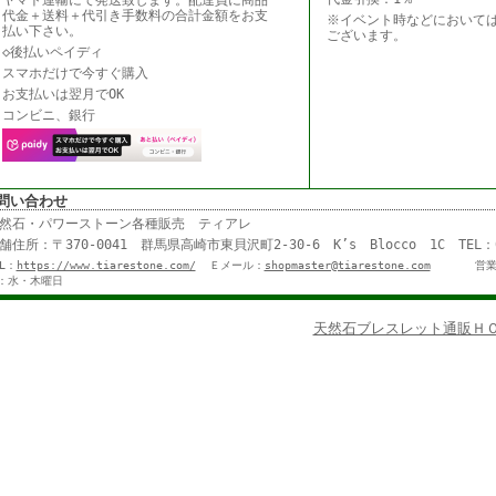
ヤマト運輸にて発送致します。配達員に商品
代金＋送料＋代引き手数料の合計金額をお支
※イベント時などにおいて
払い下さい。
ございます。
◇後払いペイディ
スマホだけで今すぐ購入
お支払いは翌月でOK
コンビニ、銀行
問い合わせ
然石・パワーストーン各種販売 ティアレ
舗住所：〒370-0041 群馬県高崎市東貝沢町2-30-6 K’s Blocco 1C TE
RL：
https://www.tiarestone.com/
Ｅメール：
shopmaster@tiarestone.com
営業
：水・木曜日
天然石ブレスレット通販ＨＯ