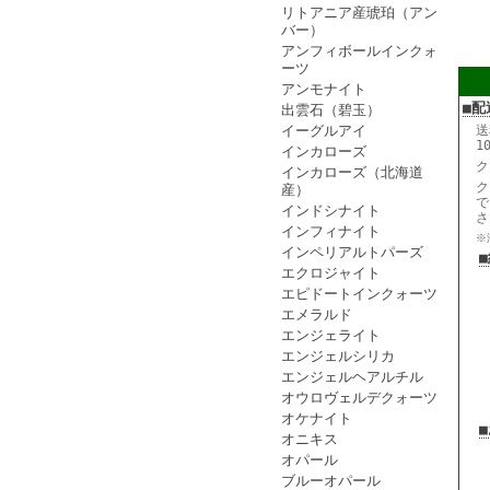
リトアニア産琥珀（アン
バー）
アンフィボールインクォ
ーツ
アンモナイト
■配
出雲石（碧玉）
イーグルアイ
送
1
インカローズ
ク
インカローズ（北海道
ク
産）
で
インドシナイト
さ
インフィナイト
※
インペリアルトパーズ
エクロジャイト
エピドートインクォーツ
エメラルド
エンジェライト
エンジェルシリカ
エンジェルヘアルチル
オウロヴェルデクォーツ
オケナイト
オニキス
オパール
ブルーオパール