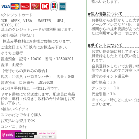
指示いたします。
■個人情報について
◇クレジットカード
お客様からお預かりした大切
JCB、AMEX、VISA、 MASTER、 UFJ、
メールアドレスなど)を、 
NICOS、DC
機関からの提出要請があっ
以上のクレジットカードが御利用頂けます。
たは利用する事は一切ござ
◇銀行振込（前払い）
振込み手数料はお客様ご負担になります。
■ポイントについて
ご注文日より7日以内にお振込み下さい。
お買い物金額に対してポイ
ゆうちょ銀行
員登録をした上でお買い物
普通預金 記号：10410 番号：18500201
れます。
吉澤 由紀子
会員登録をしないでお買い
呈できませんのでご注意下
【他行からの振込みの場合】
通常のポイント還元率
店名：〇四八（ゼロヨンハチ） 店番：048
銀行振込：3％
普通預金 口座番号：1850020
クレジット：1％
◇代引き手数料は、一律315円です。
代金引換：1％
ヤマト運輸にて発送致します。配達員に商品
代金＋送料＋代引き手数料の合計金額をお支
※イベント時などにおいて
払い下さい。
ございます。
◇後払いペイディ
スマホだけで今すぐ購入
お支払いは翌月でOK
コンビニ、銀行