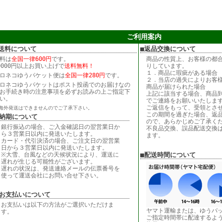
ご利用案内
送料について
■返品交換について
料は
全国一律600円
です。
商品の性質上、お客様の都
0000円以上お買い上げで
送料無料！
りしています。
１．商品に瑕疵がある場合
ロネコゆうパケット便は
全国一律280円
です。
２．当店の過失によりお客
ロネコゆうパケットはポスト投函でのお届けなの
商品が届けられた場合
お手続き時の注意事項を必ずお読みの上ご指定下
上記に該当する場合、商品到
い。
でご連絡をお願いいたしま
ご返信をもって、受領とさ
海外発送はできませんのでご了承下さい。
この期間を過ぎた場合、返
■納期について
ので、あらかじめご了承く
銀行振込の場合、ご入金確認日の翌営業日か
不良品交換、誤品配送交換
ら３営業日以内に発送いたします。
ます。
カード・代引決済の場合、ご注文日の翌営業
日から３営業日以内に発送いたします。
※大雪、台風などの天候状況により、運送に
■配送時間について
遅れが生じる可能性がございます。
遅れの状況は、発送連絡メールの伝票番号を
使って運送会社にお問い合せ下さい。
■お支払いについて
お支払いは以下の方法がご選択いただけま
ヤマト運輸または、ゆうパ
す。
ご指定時間帯に配達するよ