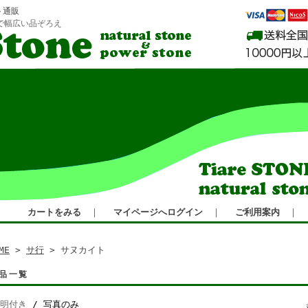
ト通販
で幅広い品ぞろえ
カートをみる
｜
マイページへログイン
｜
ご利用案内
｜
ME
>
サ行
> サヌカイト
品一覧
明付き
/ 写真のみ