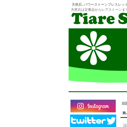
天然石,パワーストーンブレスレッ
天然石は定番品からレアストーンま
HO
商
説