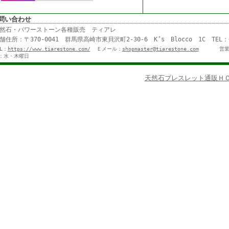
問い合わせ
然石・パワーストーン各種販売 ティアレ
舗住所：〒370-0041 群馬県高崎市東貝沢町2-30-6 K’s Blocco 1C TE
RL：
https://www.tiarestone.com/
Ｅメール：
shopmaster@tiarestone.com
営業
：水・木曜日
天然石ブレスレット通販ＨＯ