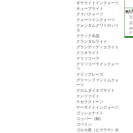
ギラライトインクォーツ
キュープライト
■お
グァバクォーツ
天
クォーツインクォーツ
店
クォンタムクワトロシリ
U
カ
日
クラック水晶
クランダルライト
グランディディエライト
クリオライト
クリソコーラ
クリソコーラインクォー
ツ
クリソプレーズ
グリーンファントムクォ
ーツ
クロムダイオプサイト
クンツァイト
ケセラストーン
ゲーサイトインクォーツ
ゴッシェナイト
コッパー（銅）
コベリン
ゴルカ産（ヒマラヤ）水