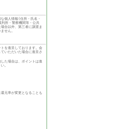
な個人情報(住所・氏名・
裁判所・警察機関等・公共
た場合以外、第三者に譲渡ま
いません。
ントを進呈しております。会
していただいた場合に進呈さ
物した場合は、ポイントは進
さい。
は還元率が変更となることも