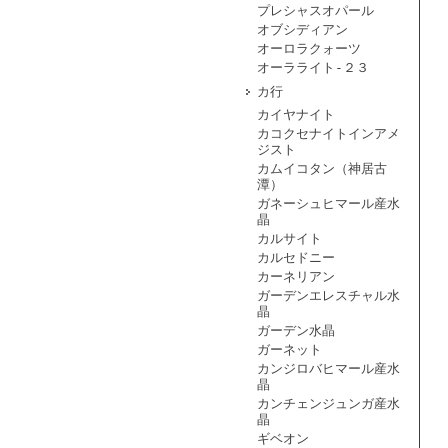
プレシャスオパール
オブシディアン
オーロラクォーツ
オーラライト-２３
カ行
カイヤナイト
カコクセナイトインアメ
ジスト
カムイコタン（神居古
潭）
ガネーシュヒマール産水
晶
カルサイト
カルセドニー
カーネリアン
ガーデンエレスチャル水
晶
ガーデン水晶
ガーネット
カンジロバヒマール産水
晶
カンチェンジュンガ産水
晶
ギベオン