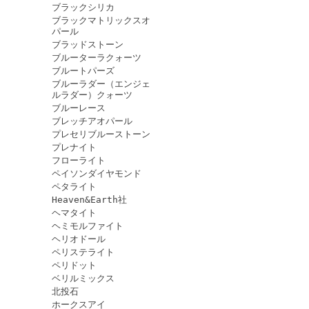
ブラックシリカ
ブラックマトリックスオ
パール
ブラッドストーン
ブルーターラクォーツ
ブルートパーズ
ブルーラダー（エンジェ
ルラダー）クォーツ
ブルーレース
ブレッチアオパール
プレセリブルーストーン
プレナイト
フローライト
ペイソンダイヤモンド
ペタライト
Heaven&Earth社
ヘマタイト
ヘミモルファイト
ヘリオドール
ペリステライト
ペリドット
ベリルミックス
北投石
ホークスアイ