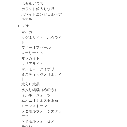
ホタルガラス
ホランド鉱入り水晶
ホワイトエンジェルヘア
ルチル
マ行
マイカ
マグネサイト（ハウライ
ト）
マザーオブパール
マーリナイト
マラカイト
マリアライト
マンモス・アイボリー
ミスティックメリルナイ
ト
水入り水晶
水入り瑪瑙（めのう）
ミルキークォーツ
ムオニオナルスタ隕石
ムーンストーン
メタモルフォーシスクォ
ーツ
メタモルフォーゼス
モウシッシ