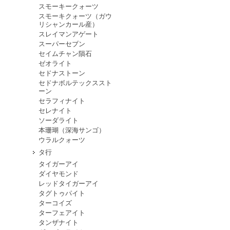
スモーキークォーツ
スモーキクォーツ（ガウ
リシャンカール産）
スレイマンアゲート
スーパーセブン
セイムチャン隕石
ゼオライト
セドナストーン
セドナボルテックススト
ーン
セラフィナイト
セレナイト
ソーダライト
本珊瑚（深海サンゴ）
ウラルクォーツ
タ行
タイガーアイ
ダイヤモンド
レッドタイガーアイ
タグトゥパイト
ターコイズ
ターフェアイト
タンザナイト