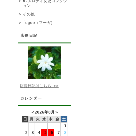
A.メロディ女史コレクシ
ョン
その他
fugue（フーガ）
店長日記
店長日記はこちら >>
カレンダー
＜
2026年8月
＞
日
月
火
水
木
金
土
1
2
3
4
5
6
7
8