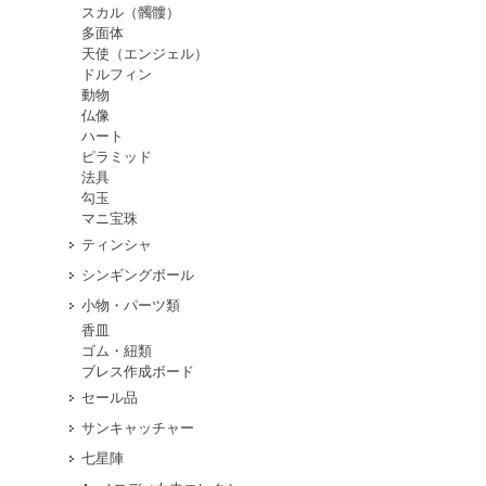
スカル（髑髏）
多面体
天使（エンジェル）
ドルフィン
動物
仏像
ハート
ピラミッド
法具
勾玉
マニ宝珠
ティンシャ
シンギングボール
小物・パーツ類
香皿
ゴム・紐類
ブレス作成ボード
セール品
サンキャッチャー
七星陣