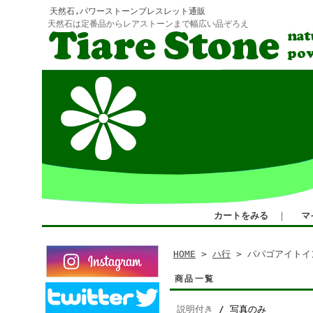
天然石,パワーストーンブレスレット通販
天然石は定番品からレアストーンまで幅広い品ぞろえ
カートをみる
｜
マ
HOME
>
ハ行
> パパゴアイトイ
商品一覧
説明付き
/ 写真のみ