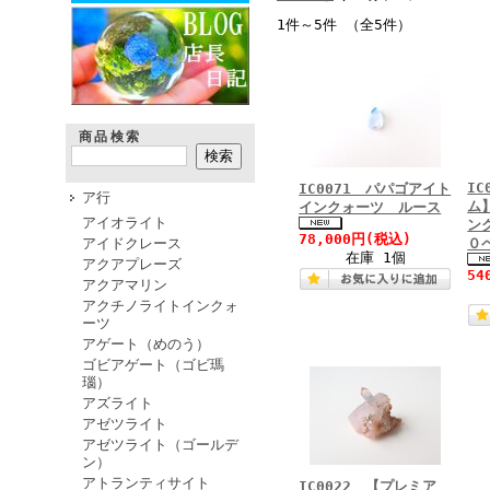
1件～5件 （全5件）
商品検索
I
IC0071 パパゴアイト
ア行
ム
インクォーツ ルース
アイオライト
ン
78,000円
(税込)
アイドクレース
０
在庫 1個
アクアプレーズ
54
アクアマリン
アクチノライトインクォ
ーツ
アゲート（めのう）
ゴビアゲート（ゴビ瑪
瑙）
アズライト
アゼツライト
アゼツライト（ゴールデ
ン）
アトランティサイト
IC0022 【プレミア