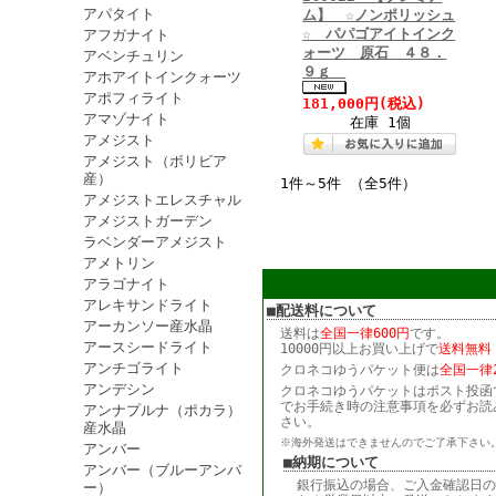
アパタイト
ム】 ☆ノンポリッシュ
☆ パパゴアイトインク
アフガナイト
ォーツ 原石 ４８．
アベンチュリン
９ｇ
アホアイトインクォーツ
アポフィライト
181,000円
(税込)
アマゾナイト
在庫 1個
アメジスト
アメジスト（ボリビア
産）
1件～5件 （全5件）
アメジストエレスチャル
アメジストガーデン
ラベンダーアメジスト
アメトリン
アラゴナイト
アレキサンドライト
■配送料について
アーカンソー産水晶
送料は
全国一律600円
です。
アースシードライト
10000円以上お買い上げで
送料無料
アンチゴライト
クロネコゆうパケット便は
全国一律2
アンデシン
クロネコゆうパケットはポスト投函
でお手続き時の注意事項を必ずお読
アンナプルナ（ポカラ）
さい。
産水晶
※海外発送はできませんのでご了承下さい
アンバー
■納期について
アンバー（ブルーアンバ
銀行振込の場合、ご入金確認日の
ー）