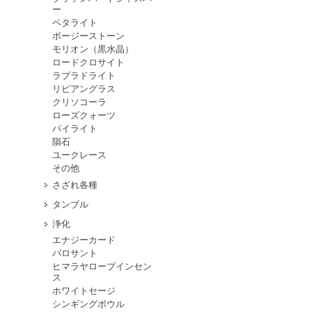
ー
ペタライト
ボージーストーン
モリオン（黒水晶）
ロードクロサイト
ラブラドライト
リビアングラス
クリソコーラ
ローズクォーツ
パイライト
隕石
ユークレース
その他
さざれ各種
タンブル
浄化
エナジーカード
パロサント
ヒマラヤロープインセン
ス
ホワイトセージ
シンギングボウル