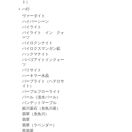
ト）
ハ行
ヴァーダイト
ハイパーシーン
パイライト
パイライト イン クォ
ーツ
パイロクシナイト
パイロクスマンガン鉱
ハックマナイト
パパゴアイトインクォー
ツ
バリサイト
ハーキマー水晶
パープライト（ヘテロサ
イト）
パープルフローライト
パール（淡水パール）
バンデットマーブル
姫川薬石（糸魚川産）
翡翠（糸魚川）
翡翠
翡翠（ラベンダー）
黒翡翠