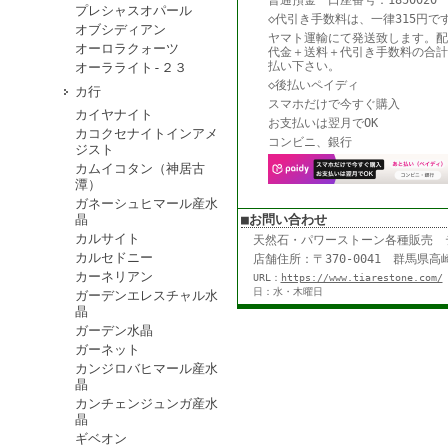
普通預金 口座番号：1850020
プレシャスオパール
◇代引き手数料は、一律315円で
オブシディアン
ヤマト運輸にて発送致します。配
オーロラクォーツ
代金＋送料＋代引き手数料の合計
払い下さい。
オーラライト-２３
◇後払いペイディ
カ行
スマホだけで今すぐ購入
カイヤナイト
お支払いは翌月でOK
カコクセナイトインアメ
コンビニ、銀行
ジスト
カムイコタン（神居古
潭）
ガネーシュヒマール産水
晶
■お問い合わせ
カルサイト
天然石・パワーストーン各種販売
カルセドニー
店舗住所：〒370-0041 群馬県高崎
カーネリアン
URL：
https://www.tiarestone.com/
日：水・木曜日
ガーデンエレスチャル水
晶
ガーデン水晶
ガーネット
カンジロバヒマール産水
晶
カンチェンジュンガ産水
晶
ギベオン