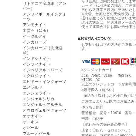
ら３営業日以内に発送いたします
リトアニア産琥珀（アン
カード・代引決済の場合、ご注文
バー）
日から３営業日以内に発送いたし
アンフィボールインクォ
※大雪、台風などの天候状況によ
遅れが生じる可能性がございます
ーツ
遅れの状況は、発送連絡メールの
アンモナイト
使って運送会社にお問い合せ下さ
出雲石（碧玉）
イーグルアイ
■お支払いについて
インカローズ
お支払いは以下の方法がご選択い
インカローズ（北海道
す。
産）
インドシナイト
インフィナイト
インペリアルトパーズ
◇クレジットカード
エクロジャイト
JCB、AMEX、VISA、 MASTER、
NICOS、DC
エピドートインクォーツ
以上のクレジットカードが御利用
エメラルド
◇銀行振込（前払い）
エンジェライト
振込み手数料はお客様ご負担に
エンジェルシリカ
ご注文日より7日以内にお振込み
エンジェルヘアルチル
ゆうちょ銀行
オウロヴェルデクォーツ
普通預金 記号：10410 番号：18
オケナイト
吉澤 由紀子
オニキス
【他行からの振込みの場合】
オパール
店名：〇四八（ゼロヨンハチ） 
ブルーオパール