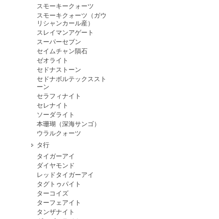
スモーキークォーツ
スモーキクォーツ（ガウ
リシャンカール産）
スレイマンアゲート
スーパーセブン
セイムチャン隕石
ゼオライト
セドナストーン
セドナボルテックススト
ーン
セラフィナイト
セレナイト
ソーダライト
本珊瑚（深海サンゴ）
ウラルクォーツ
タ行
タイガーアイ
ダイヤモンド
レッドタイガーアイ
タグトゥパイト
ターコイズ
ターフェアイト
タンザナイト