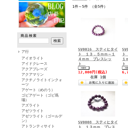
1件～5件 （全5件）
商品検索
SV0016 スティヒタイ
S
ア行
ト １３．５ｍｍ～１
ト
アイオライト
４ｍｍ ブレスレッ
１
アイドクレース
ト
ト
アクアプレーズ
12,000円
(税込)
6,
アクアマリン
在庫 1個
アクチノライトインクォ
ーツ
アゲート（めのう）
ゴビアゲート（ゴビ瑪
瑙）
アズライト
アゼツライト
アゼツライト（ゴールデ
ン）
SV0008 スティヒタイ
アトランティサイト
ト １３ｍｍ ブレス