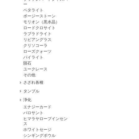
ー
ペタライト
ボージーストーン
モリオン（黒水晶）
ロードクロサイト
ラブラドライト
リビアングラス
クリソコーラ
ローズクォーツ
パイライト
隕石
ユークレース
その他
さざれ各種
タンブル
浄化
エナジーカード
パロサント
ヒマラヤロープインセン
ス
ホワイトセージ
シンギングボウル