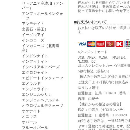
遅れが生じる可能性がございます
リトアニア産琥珀（アン
遅れの状況は、発送連絡メールの
バー）
使って運送会社にお問い合せ下さ
アンフィボールインクォ
ーツ
■お支払いについて
アンモナイト
お支払いは以下の方法がご選択い
出雲石（碧玉）
す。
イーグルアイ
インカローズ
インカローズ（北海道
産）
◇クレジットカード
インドシナイト
JCB、AMEX、VISA、 MASTER、
インフィナイト
NICOS、DC
以上のクレジットカードが御利用
インペリアルトパーズ
◇銀行振込（前払い）
エクロジャイト
振込み手数料はお客様ご負担に
エピドートインクォーツ
ご注文日より7日以内にお振込み
エメラルド
ゆうちょ銀行
エンジェライト
普通預金 記号：10410 番号：18
エンジェルシリカ
吉澤 由紀子
エンジェルヘアルチル
【他行からの振込みの場合】
オウロヴェルデクォーツ
店名：〇四八（ゼロヨンハチ） 
オケナイト
普通預金 口座番号：1850020
オニキス
◇代引き手数料は、一律315円で
オパール
ヤマト運輸にて発送致します。配
ブルーオパール