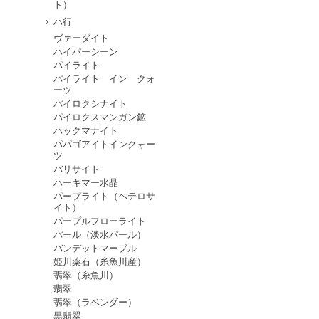
ト）
ハ行
ヴァーダイト
ハイパーシーン
パイライト
パイライト イン クォ
ーツ
パイロクシナイト
パイロクスマンガン鉱
ハックマナイト
パパゴアイトインクォー
ツ
バリサイト
ハーキマー水晶
パープライト（ヘテロサ
イト）
パープルフローライト
パール（淡水パール）
バンデットマーブル
姫川薬石（糸魚川産）
翡翠（糸魚川）
翡翠
翡翠（ラベンダー）
黒翡翠