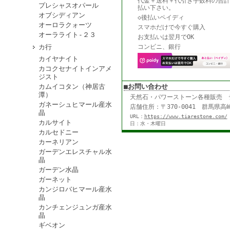
代金＋送料＋代引き手数料の合計
プレシャスオパール
払い下さい。
オブシディアン
◇後払いペイディ
オーロラクォーツ
スマホだけで今すぐ購入
オーラライト-２３
お支払いは翌月でOK
カ行
コンビニ、銀行
カイヤナイト
カコクセナイトインアメ
ジスト
カムイコタン（神居古
■お問い合わせ
潭）
天然石・パワーストーン各種販売
ガネーシュヒマール産水
店舗住所：〒370-0041 群馬県高崎
晶
URL：
https://www.tiarestone.com/
カルサイト
日：水・木曜日
カルセドニー
カーネリアン
ガーデンエレスチャル水
晶
ガーデン水晶
ガーネット
カンジロバヒマール産水
晶
カンチェンジュンガ産水
晶
ギベオン