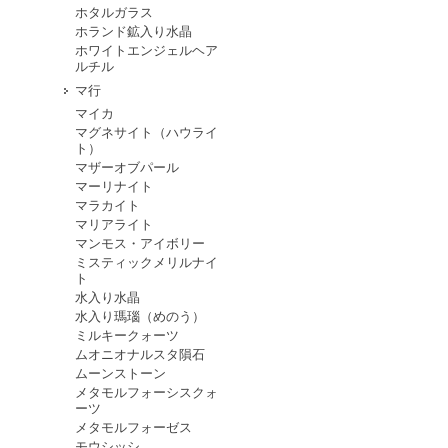
ホタルガラス
ホランド鉱入り水晶
ホワイトエンジェルヘア
ルチル
マ行
マイカ
マグネサイト（ハウライ
ト）
マザーオブパール
マーリナイト
マラカイト
マリアライト
マンモス・アイボリー
ミスティックメリルナイ
ト
水入り水晶
水入り瑪瑙（めのう）
ミルキークォーツ
ムオニオナルスタ隕石
ムーンストーン
メタモルフォーシスクォ
ーツ
メタモルフォーゼス
モウシッシ