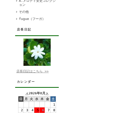
A.メロディ女史コレクシ
ョン
その他
fugue（フーガ）
店長日記
店長日記はこちら >>
カレンダー
＜
2026年8月
＞
日
月
火
水
木
金
土
1
2
3
4
5
6
7
8