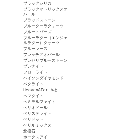
ブラックシリカ
ブラックマトリックスオ
パール
ブラッドストーン
ブルーターラクォーツ
ブルートパーズ
ブルーラダー（エンジェ
ルラダー）クォーツ
ブルーレース
ブレッチアオパール
プレセリブルーストーン
プレナイト
フローライト
ペイソンダイヤモンド
ペタライト
Heaven&Earth社
ヘマタイト
ヘミモルファイト
ヘリオドール
ペリステライト
ペリドット
ベリルミックス
北投石
ホークスアイ