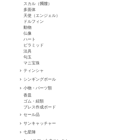
スカル（髑髏）
多面体
天使（エンジェル）
ドルフィン
動物
仏像
ハート
ピラミッド
法具
勾玉
マニ宝珠
ティンシャ
シンギングボール
小物・パーツ類
香皿
ゴム・紐類
ブレス作成ボード
セール品
サンキャッチャー
七星陣