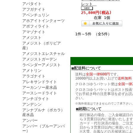
アパタイト
レット
アフガナイト
25,800円
(税込)
アベンチュリン
在庫 1個
アホアイトインクォーツ
アポフィライト
アマゾナイト
1件～5件 （全5件）
アメジスト
アメジスト（ボリビア
産）
アメジストエレスチャル
アメジストガーデン
ラベンダーアメジスト
■配送料について
アメトリン
送料は
全国一律600円
です。
アラゴナイト
10000円以上お買い上げで
送料無料
アレキサンドライト
クロネコゆうパケット便は
全国一律2
アーカンソー産水晶
クロネコゆうパケットはポスト投函
アースシードライト
でお手続き時の注意事項を必ずお読
さい。
アンチゴライト
※海外発送はできませんのでご了承下さい
アンデシン
■納期について
アンナプルナ（ポカラ）
産水晶
銀行振込の場合、ご入金確認日の
ら３営業日以内に発送いたします
アンバー
カード・代引決済の場合、ご注文
アンバー（ブルーアンバ
日から３営業日以内に発送いたし
ー）
※大雪、台風などの天候状況によ