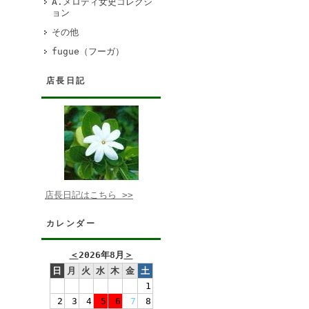
A.メロディ女史コレクシ
ョン
その他
fugue（フーガ）
店長日記
店長日記はこちら >>
カレンダー
＜
2026年8月
＞
日
月
火
水
木
金
土
1
2
3
4
5
6
7
8