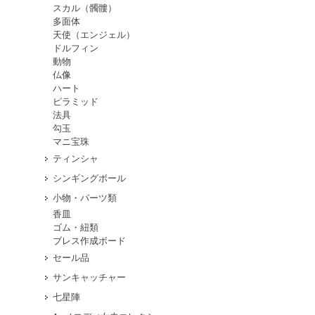
スカル（髑髏）
多面体
天使（エンジェル）
ドルフィン
動物
仏像
ハート
ピラミッド
法具
勾玉
マニ宝珠
ティンシャ
シンギングボール
小物・パーツ類
香皿
ゴム・紐類
ブレス作成ボード
セール品
サンキャッチャー
七星陣