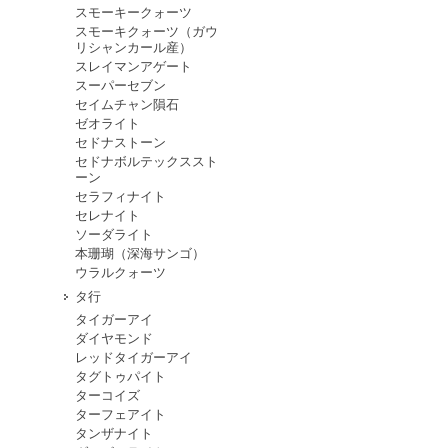
スモーキークォーツ
スモーキクォーツ（ガウ
リシャンカール産）
スレイマンアゲート
スーパーセブン
セイムチャン隕石
ゼオライト
セドナストーン
セドナボルテックススト
ーン
セラフィナイト
セレナイト
ソーダライト
本珊瑚（深海サンゴ）
ウラルクォーツ
タ行
タイガーアイ
ダイヤモンド
レッドタイガーアイ
タグトゥパイト
ターコイズ
ターフェアイト
タンザナイト