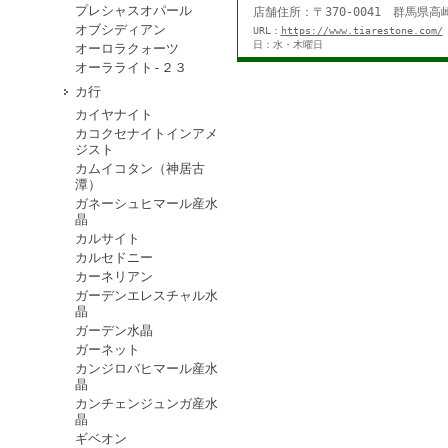
プレシャスオパール
店舗住所：〒370-0041 群馬県高崎
オブシディアン
URL：
https://www.tiarestone.com/
日：水・木曜日
オーロラクォーツ
オーラライト-２３
カ行
カイヤナイト
カコクセナイトインアメ
ジスト
カムイコタン（神居古
潭）
ガネーシュヒマール産水
晶
カルサイト
カルセドニー
カーネリアン
ガーデンエレスチャル水
晶
ガーデン水晶
ガーネット
カンジロバヒマール産水
晶
カンチェンジュンガ産水
晶
ギベオン