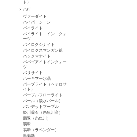
ト）
ハ行
ヴァーダイト
ハイパーシーン
パイライト
パイライト イン クォ
ーツ
パイロクシナイト
パイロクスマンガン鉱
ハックマナイト
パパゴアイトインクォー
ツ
バリサイト
ハーキマー水晶
パープライト（ヘテロサ
イト）
パープルフローライト
パール（淡水パール）
バンデットマーブル
姫川薬石（糸魚川産）
翡翠（糸魚川）
翡翠
翡翠（ラベンダー）
黒翡翠