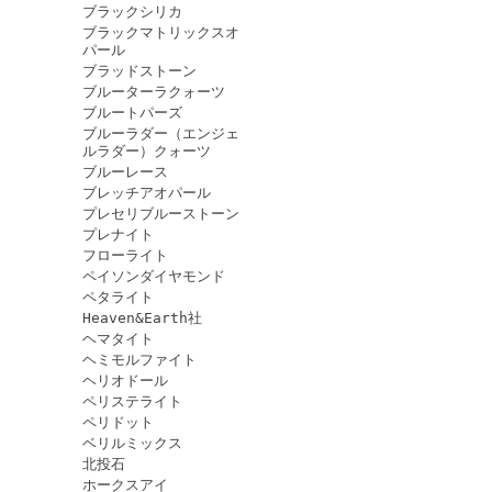
ブラックシリカ
ブラックマトリックスオ
パール
ブラッドストーン
ブルーターラクォーツ
ブルートパーズ
ブルーラダー（エンジェ
ルラダー）クォーツ
ブルーレース
ブレッチアオパール
プレセリブルーストーン
プレナイト
フローライト
ペイソンダイヤモンド
ペタライト
Heaven&Earth社
ヘマタイト
ヘミモルファイト
ヘリオドール
ペリステライト
ペリドット
ベリルミックス
北投石
ホークスアイ