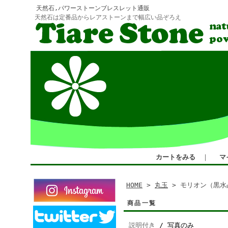
天然石,パワーストーンブレスレット通販
天然石は定番品からレアストーンまで幅広い品ぞろえ
カートをみる
｜
マ
HOME
>
丸玉
> モリオン（黒水
商品一覧
説明付き
/ 写真のみ