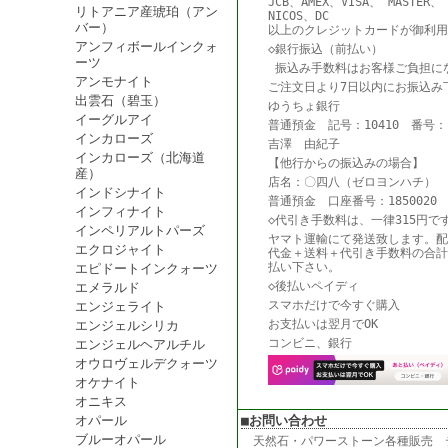
JCB、AMEX、VISA、 MASTER、
リトアニア産琥珀（アン
NICOS、DC
バー）
以上のクレジットカードが御利用
アンフィボールインクォ
◇銀行振込（前払い）
ーツ
振込み手数料はお客様ご負担に
アンモナイト
ご注文日より7日以内にお振込み
出雲石（碧玉）
ゆうちょ銀行
イーグルアイ
普通預金 記号：10410 番号：18
インカローズ
吉澤 由紀子
インカローズ（北海道
【他行からの振込みの場合】
産）
店名：〇四八（ゼロヨンハチ） 
インドシナイト
普通預金 口座番号：1850020
インフィナイト
◇代引き手数料は、一律315円で
インペリアルトパーズ
ヤマト運輸にて発送致します。配
エクロジャイト
代金＋送料＋代引き手数料の合計
払い下さい。
エピドートインクォーツ
◇後払いペイディ
エメラルド
スマホだけで今すぐ購入
エンジェライト
お支払いは翌月でOK
エンジェルシリカ
コンビニ、銀行
エンジェルヘアルチル
オウロヴェルデクォーツ
オケナイト
オニキス
オパール
■お問い合わせ
ブルーオパール
天然石・パワーストーン各種販売