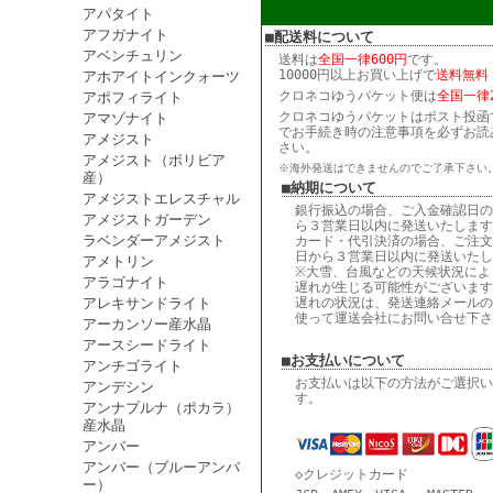
アパタイト
アフガナイト
■配送料について
アベンチュリン
送料は
全国一律600円
です。
10000円以上お買い上げで
送料無料
アホアイトインクォーツ
クロネコゆうパケット便は
全国一律2
アポフィライト
クロネコゆうパケットはポスト投函
アマゾナイト
でお手続き時の注意事項を必ずお読
アメジスト
さい。
アメジスト（ボリビア
※海外発送はできませんのでご了承下さい
産）
■納期について
アメジストエレスチャル
銀行振込の場合、ご入金確認日の
アメジストガーデン
ら３営業日以内に発送いたします
ラベンダーアメジスト
カード・代引決済の場合、ご注文
日から３営業日以内に発送いたし
アメトリン
※大雪、台風などの天候状況によ
アラゴナイト
遅れが生じる可能性がございます
アレキサンドライト
遅れの状況は、発送連絡メールの
使って運送会社にお問い合せ下さ
アーカンソー産水晶
アースシードライト
■お支払いについて
アンチゴライト
お支払いは以下の方法がご選択い
アンデシン
す。
アンナプルナ（ポカラ）
産水晶
アンバー
アンバー（ブルーアンバ
◇クレジットカード
ー）