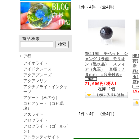
1件～4件 （全4件）
商品検索
MB1198 チベット シ
MB
ア行
ャングリラ産 モリオ
荷
アイオライト
ン（黒水晶） スフィ
産
アイドクレース
ア（丸玉） 直径：７
晶
３ｍｍ ☆台座付き☆
アクアプレーズ
玉
アクアマリン
座
71,000円
(税込)
アクチノライトインクォ
在庫 1個
19
ーツ
アゲート（めのう）
ゴビアゲート（ゴビ瑪
瑙）
1件～4件 （全4件）
アズライト
アゼツライト
アゼツライト（ゴールデ
ン）
アトランティサイト