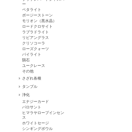
ー
ペタライト
ボージーストーン
モリオン（黒水晶）
ロードクロサイト
ラブラドライト
リビアングラス
クリソコーラ
ローズクォーツ
パイライト
隕石
ユークレース
その他
さざれ各種
タンブル
浄化
エナジーカード
パロサント
ヒマラヤロープインセン
ス
ホワイトセージ
シンギングボウル