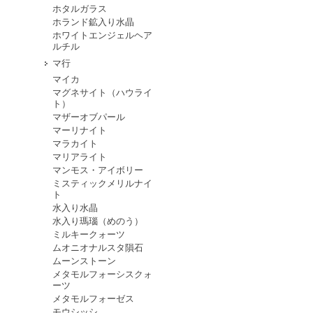
ホタルガラス
ホランド鉱入り水晶
ホワイトエンジェルヘア
ルチル
マ行
マイカ
マグネサイト（ハウライ
ト）
マザーオブパール
マーリナイト
マラカイト
マリアライト
マンモス・アイボリー
ミスティックメリルナイ
ト
水入り水晶
水入り瑪瑙（めのう）
ミルキークォーツ
ムオニオナルスタ隕石
ムーンストーン
メタモルフォーシスクォ
ーツ
メタモルフォーゼス
モウシッシ