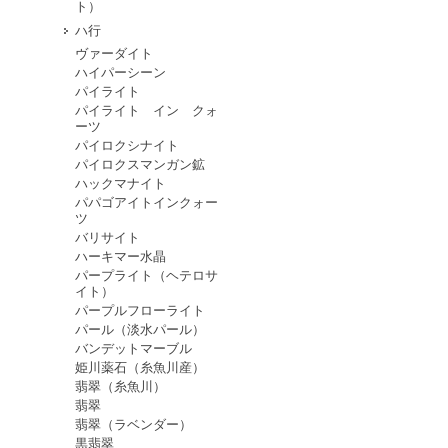
ト）
ハ行
ヴァーダイト
ハイパーシーン
パイライト
パイライト イン クォ
ーツ
パイロクシナイト
パイロクスマンガン鉱
ハックマナイト
パパゴアイトインクォー
ツ
バリサイト
ハーキマー水晶
パープライト（ヘテロサ
イト）
パープルフローライト
パール（淡水パール）
バンデットマーブル
姫川薬石（糸魚川産）
翡翠（糸魚川）
翡翠
翡翠（ラベンダー）
黒翡翠