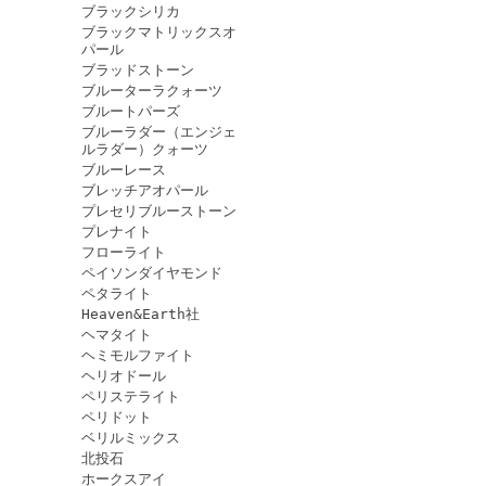
ブラックシリカ
ブラックマトリックスオ
パール
ブラッドストーン
ブルーターラクォーツ
ブルートパーズ
ブルーラダー（エンジェ
ルラダー）クォーツ
ブルーレース
ブレッチアオパール
プレセリブルーストーン
プレナイト
フローライト
ペイソンダイヤモンド
ペタライト
Heaven&Earth社
ヘマタイト
ヘミモルファイト
ヘリオドール
ペリステライト
ペリドット
ベリルミックス
北投石
ホークスアイ