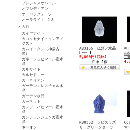
プレシャスオパール
オブシディアン
オーロラクォーツ
オーラライト-２３
カ行
カイヤナイト
カコクセナイトインアメ
ジスト
A
AB3155 仏頭／水晶
カムイコタン（神居古
◇
潭）
5,800円
(税込)
ガネーシュヒマール産水
4,
在庫 1個
晶
カルサイト
カルセドニー
カーネリアン
ガーデンエレスチャル水
晶
ガーデン水晶
ガーネット
カンジロバヒマール産水
晶
カンチェンジュンガ産水
晶
RB0352 ラピスラズ
C
ギベオン
リ グリーンターラ
マ