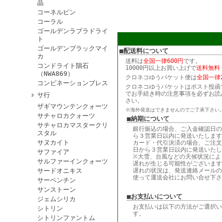
晶
コーネルピン
コーラル
ゴールデンラブラドライ
ト
ゴールデンブラックマイ
■配送料について
カ
送料は
全国一律600円
です。
コンドライト隕石
10000円以上お買い上げで
送料無料
（NWA869）
クロネコゆうパケット便は
全国一律2
コンビネーションブレス
クロネコゆうパケットはポスト投函
でお手続き時の注意事項を必ずお読
サ行
さい。
ザギマウンテンクォーツ
※海外発送はできませんのでご了承下さい
サチャロカクォーツ
■納期について
サチャロカマスタークリ
銀行振込の場合、ご入金確認日の
スタル
ら３営業日以内に発送いたします
サヌカイト
カード・代引決済の場合、ご注文
日から３営業日以内に発送いたし
サファイア
※大雪、台風などの天候状況によ
サルファーインクォーツ
遅れが生じる可能性がございます
サードオニキス
遅れの状況は、発送連絡メールの
使って運送会社にお問い合せ下さ
サーペンチン
サンストーン
■お支払いについて
ジェムシリカ
お支払いは以下の方法がご選択い
シトリン
す。
シトリンファントム