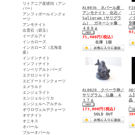
リトアニア産琥珀（アン
AL0036 ネパール産
F
バー）
アンモナイト 化石／
（
アンフィボールインクォ
Saligram（サリグラ
／
ーツ
ム） ガネーシャ像
別
アンモナイト
４８９ｇ
出雲石（碧玉）
93
イーグルアイ
75,400円
(税込)
インカローズ
在庫 1個
インカローズ（北海道
産）
インドシナイト
インフィナイト
インペリアルトパーズ
エクロジャイト
エピドートインクォーツ
エメラルド
AL0028 クベーラ神／
A
エンジェライト
サリグラム 仏像 ４
ム
エンジェルシリカ
１７ｇ
晶
エンジェルヘアルチル
☆
173,000円
(税込)
オウロヴェルデクォーツ
SOLD OUT
39
オケナイト
オニキス
オパール
ブルーオパール