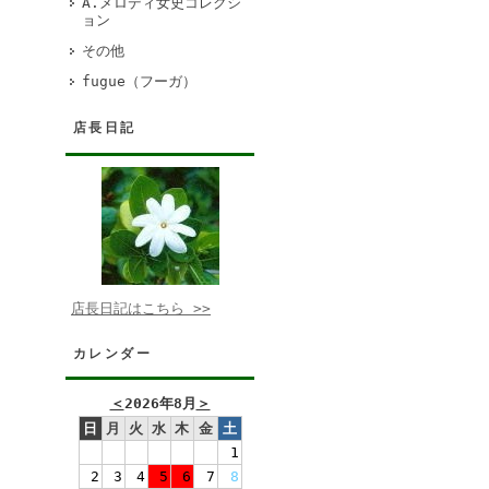
A.メロディ女史コレクシ
ョン
その他
fugue（フーガ）
店長日記
店長日記はこちら >>
カレンダー
＜
2026年8月
＞
日
月
火
水
木
金
土
1
2
3
4
5
6
7
8