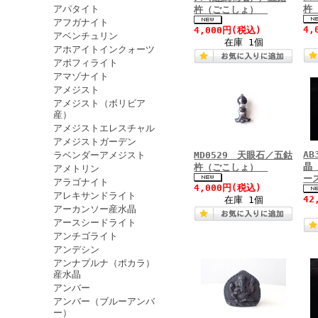
アパタイト
杵
杵（ごこしょ）
アフガナイト
4,
4,000円
(税込)
アベンチュリン
在庫 1個
アホアイトインクォーツ
アポフィライト
アマゾナイト
アメジスト
アメジスト（ボリビア
産）
アメジストエレスチャル
アメジストガーデン
A
ラベンダーアメジスト
MD0529 天眼石／五鈷
晶
杵（ごこしょ）
アメトリン
ー
アラゴナイト
4,000円
(税込)
アレキサンドライト
42
在庫 1個
アーカンソー産水晶
アースシードライト
アンチゴライト
アンデシン
アンナプルナ（ポカラ）
産水晶
アンバー
アンバー（ブルーアンバ
ー）