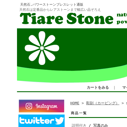
天然石,パワーストーンブレスレット通販
天然石は定番品からレアストーンまで幅広い品ぞろえ
カートをみる
｜
マ
HOME
>
彫刻（カービング）
> 
商品一覧
説明付き
/ 写真のみ