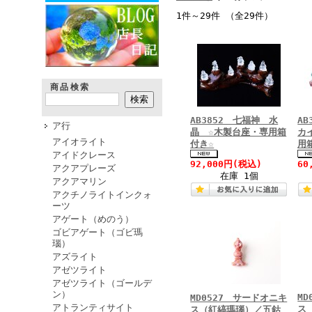
1件～29件 （全29件）
商品検索
AB3852 七福神 水
A
ア行
晶 ☆木製台座・専用箱
カ
アイオライト
付き☆
用
アイドクレース
92,000円
(税込)
60
アクアプレーズ
在庫 1個
アクアマリン
アクチノライトインクォ
ーツ
アゲート（めのう）
ゴビアゲート（ゴビ瑪
瑙）
アズライト
アゼツライト
アゼツライト（ゴールデ
ン）
M
MD0527 サードオニキ
アトランティサイト
ス
ス（紅縞瑪瑙）／五鈷