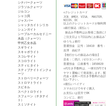
シナバークォーツ
ジラソルクォーツ
ジルコン
◇クレジットカード
シャコ貝
JCB、AMEX、VISA、 MASTER、
NICOS、DC
ジャスパー
以上のクレジットカードが御利用
シャッタカイトシリカ
◇銀行振込（前払い）
シュンガイト
振込み手数料はお客様ご負担に
シーブルーカルセドニー
ご注文日より7日以内にお振込み
水晶（クォーツ）
ゆうちょ銀行
甲州乙女水晶
普通預金 記号：10410 番号：18
スギライト
吉澤 由紀子
スキャポライト
【他行からの振込みの場合】
スコレサイト
店名：〇四八（ゼロヨンハチ） 
スコロライト
普通預金 口座番号：1850020
スティヒタイト
◇代引き手数料は、一律315円で
スティブナイトインクォ
ヤマト運輸にて発送致します。配
ーツ
代金＋送料＋代引き手数料の合計
ストロベリークォーツ
払い下さい。
ストロマトライト
◇後払いペイディ
スピネル
スマホだけで今すぐ購入
スペクトロライト
お支払いは翌月でOK
スフェーン（チタナイ
コンビニ、銀行
ト）
スミソナイト