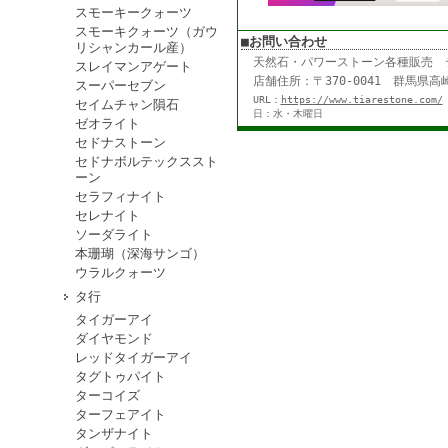
スモーキークォーツ
スモーキクォーツ（ガウ
■お問い合わせ
リシャンカール産）
天然石・パワーストーン各種販売
スレイマンアゲート
店舗住所：〒370-0041 群馬県高崎
スーパーセブン
URL：
https://www.tiarestone.com/
セイムチャン隕石
日：水・木曜日
ゼオライト
セドナストーン
セドナボルテックススト
ーン
セラフィナイト
セレナイト
ソーダライト
本珊瑚（深海サンゴ）
ウラルクォーツ
タ行
タイガーアイ
ダイヤモンド
レッドタイガーアイ
タグトゥパイト
ターコイズ
ターフェアイト
タンザナイト