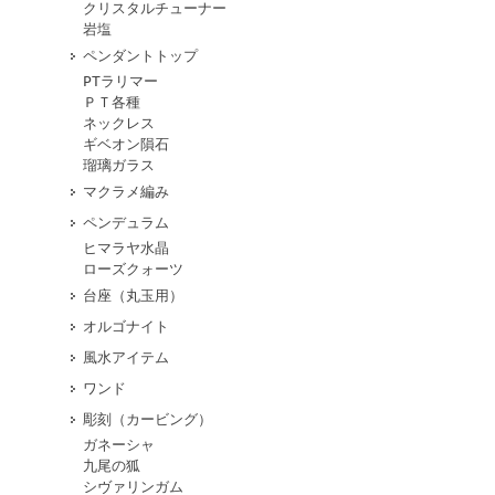
クリスタルチューナー
岩塩
ペンダントトップ
PTラリマー
ＰＴ各種
ネックレス
ギベオン隕石
瑠璃ガラス
マクラメ編み
ペンデュラム
ヒマラヤ水晶
ローズクォーツ
台座（丸玉用）
オルゴナイト
風水アイテム
ワンド
彫刻（カービング）
ガネーシャ
九尾の狐
シヴァリンガム