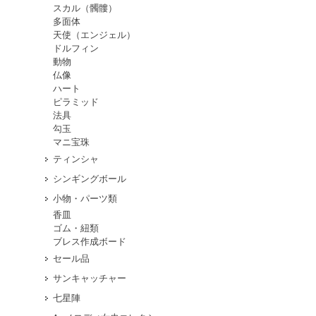
スカル（髑髏）
多面体
天使（エンジェル）
ドルフィン
動物
仏像
ハート
ピラミッド
法具
勾玉
マニ宝珠
ティンシャ
シンギングボール
小物・パーツ類
香皿
ゴム・紐類
ブレス作成ボード
セール品
サンキャッチャー
七星陣