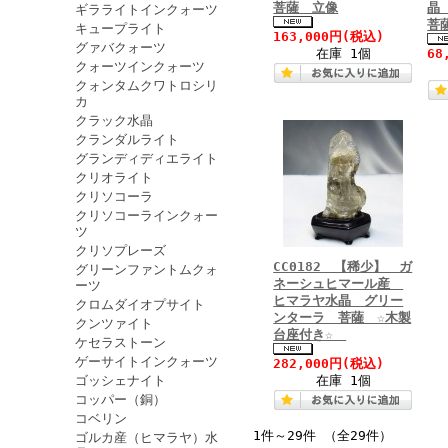
菩薩 立像
晶
ギラライトインクォーツ
菩
キュープライト
163,000円
(税込)
グァバクォーツ
在庫 1個
68
クォーツインクォーツ
クォンタムクワトロシリ
カ
クラック水晶
クランダルライト
グランディディエライト
クリオライト
クリソコーラ
クリソコーラインクォー
ツ
クリソプレーズ
CC0182 【稀少】 ガ
グリーンファントムクォ
ネーシュヒマール産
ーツ
ヒマラヤ水晶 グリー
クロムダイオプサイト
ンターラ 菩薩 ☆木製
クンツァイト
台座付き☆
ケセラストーン
ゲーサイトインクォーツ
282,000円
(税込)
ゴッシェナイト
在庫 1個
コッパー（銅）
コベリン
1件～29件 （全29件）
ゴルカ産（ヒマラヤ）水