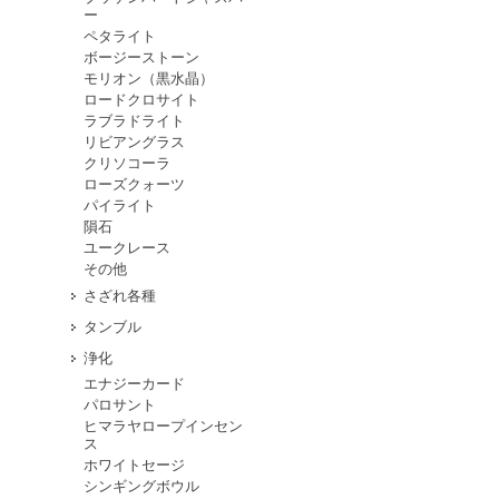
ー
ペタライト
ボージーストーン
モリオン（黒水晶）
ロードクロサイト
ラブラドライト
リビアングラス
クリソコーラ
ローズクォーツ
パイライト
隕石
ユークレース
その他
さざれ各種
タンブル
浄化
エナジーカード
パロサント
ヒマラヤロープインセン
ス
ホワイトセージ
シンギングボウル