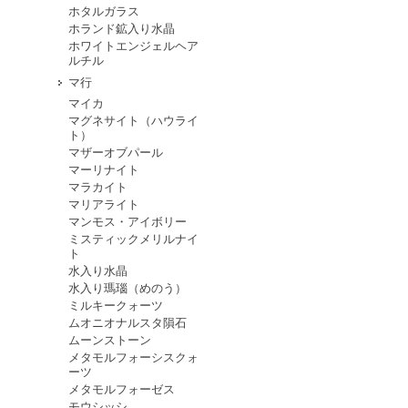
ホタルガラス
ホランド鉱入り水晶
ホワイトエンジェルヘア
ルチル
マ行
マイカ
マグネサイト（ハウライ
ト）
マザーオブパール
マーリナイト
マラカイト
マリアライト
マンモス・アイボリー
ミスティックメリルナイ
ト
水入り水晶
水入り瑪瑙（めのう）
ミルキークォーツ
ムオニオナルスタ隕石
ムーンストーン
メタモルフォーシスクォ
ーツ
メタモルフォーゼス
モウシッシ