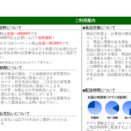
ご利用案内
送料について
■返品交換について
料は
全国一律600円
です。
商品の性質上、お客様の都
0000円以上お買い上げで
送料無料！
りしています。
１．商品に瑕疵がある場合
ロネコゆうパケット便は
全国一律280円
です。
２．当店の過失によりお客
ロネコゆうパケットはポスト投函でのお届けなの
商品が届けられた場合
お手続き時の注意事項を必ずお読みの上ご指定下
上記に該当する場合、商品到
い。
でご連絡をお願いいたしま
ご返信をもって、受領とさ
海外発送はできませんのでご了承下さい。
この期間を過ぎた場合、返
■納期について
ので、あらかじめご了承く
銀行振込の場合、ご入金確認日の翌営業日か
不良品交換、誤品配送交換
ら３営業日以内に発送いたします。
ます。
カード・代引決済の場合、ご注文日の翌営業
日から３営業日以内に発送いたします。
※大雪、台風などの天候状況により、運送に
■配送時間について
遅れが生じる可能性がございます。
遅れの状況は、発送連絡メールの伝票番号を
使って運送会社にお問い合せ下さい。
■お支払いについて
お支払いは以下の方法がご選択いただけま
ヤマト運輸または、ゆうパ
す。
ご指定時間帯に配達するよ