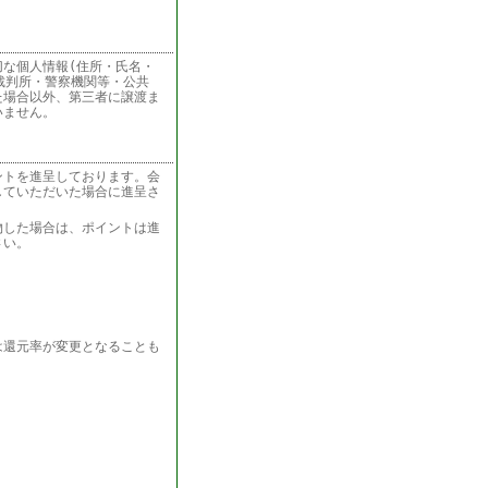
な個人情報(住所・氏名・
裁判所・警察機関等・公共
た場合以外、第三者に譲渡ま
いません。
ントを進呈しております。会
していただいた場合に進呈さ
物した場合は、ポイントは進
さい。
は還元率が変更となることも