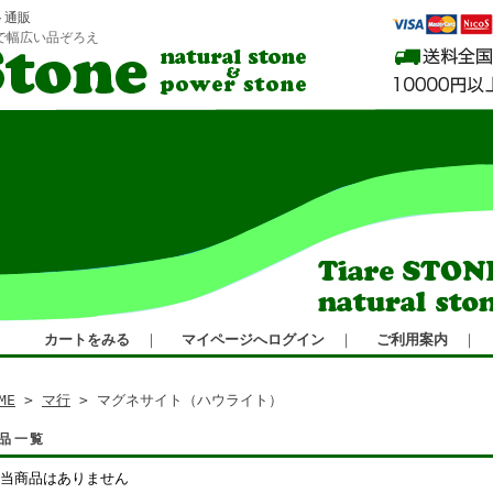
ト通販
で幅広い品ぞろえ
カートをみる
｜
マイページへログイン
｜
ご利用案内
｜
ME
>
マ行
> マグネサイト（ハウライト）
品一覧
当商品はありません