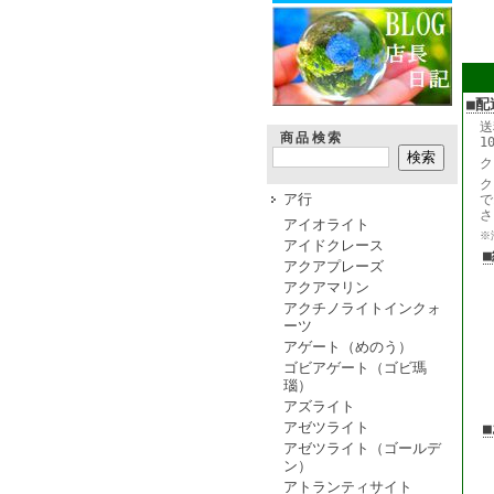
■配
送
商品検索
1
ク
ク
ア行
で
さ
アイオライト
※
アイドクレース
アクアプレーズ
アクアマリン
アクチノライトインクォ
ーツ
アゲート（めのう）
ゴビアゲート（ゴビ瑪
瑙）
アズライト
アゼツライト
アゼツライト（ゴールデ
ン）
アトランティサイト