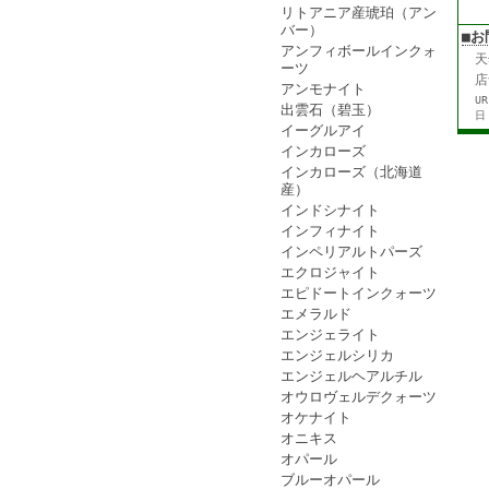
リトアニア産琥珀（アン
バー）
■お
アンフィボールインクォ
天
ーツ
店
アンモナイト
U
出雲石（碧玉）
日
イーグルアイ
インカローズ
インカローズ（北海道
産）
インドシナイト
インフィナイト
インペリアルトパーズ
エクロジャイト
エピドートインクォーツ
エメラルド
エンジェライト
エンジェルシリカ
エンジェルヘアルチル
オウロヴェルデクォーツ
オケナイト
オニキス
オパール
ブルーオパール