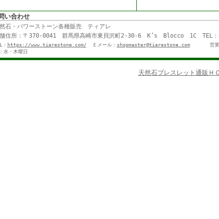
問い合わせ
然石・パワーストーン各種販売 ティアレ
舗住所：〒370-0041 群馬県高崎市東貝沢町2-30-6 K’s Blocco 1C TE
RL：
https://www.tiarestone.com/
Ｅメール：
shopmaster@tiarestone.com
営業
：水・木曜日
天然石ブレスレット通販ＨＯ