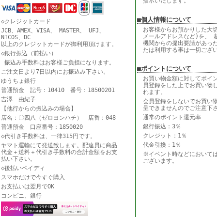
指示いたします。
■個人情報について
◇クレジットカード
お客様からお預かりした大切
JCB、AMEX、VISA、 MASTER、 UFJ、
メールアドレスなど)を、 
NICOS、DC
機関からの提出要請があっ
以上のクレジットカードが御利用頂けます。
たは利用する事は一切ござ
◇銀行振込（前払い）
振込み手数料はお客様ご負担になります。
■ポイントについて
ご注文日より7日以内にお振込み下さい。
お買い物金額に対してポイ
ゆうちょ銀行
員登録をした上でお買い物
普通預金 記号：10410 番号：18500201
れます。
吉澤 由紀子
会員登録をしないでお買い
呈できませんのでご注意下
【他行からの振込みの場合】
通常のポイント還元率
店名：〇四八（ゼロヨンハチ） 店番：048
銀行振込：3％
普通預金 口座番号：1850020
クレジット：1％
◇代引き手数料は、一律315円です。
代金引換：1％
ヤマト運輸にて発送致します。配達員に商品
代金＋送料＋代引き手数料の合計金額をお支
※イベント時などにおいて
払い下さい。
ございます。
◇後払いペイディ
スマホだけで今すぐ購入
お支払いは翌月でOK
コンビニ、銀行