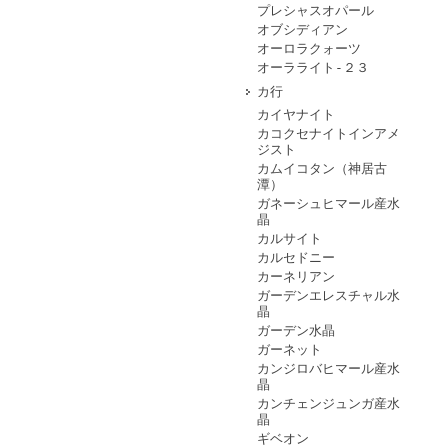
プレシャスオパール
オブシディアン
オーロラクォーツ
オーラライト-２３
カ行
カイヤナイト
カコクセナイトインアメ
ジスト
カムイコタン（神居古
潭）
ガネーシュヒマール産水
晶
カルサイト
カルセドニー
カーネリアン
ガーデンエレスチャル水
晶
ガーデン水晶
ガーネット
カンジロバヒマール産水
晶
カンチェンジュンガ産水
晶
ギベオン