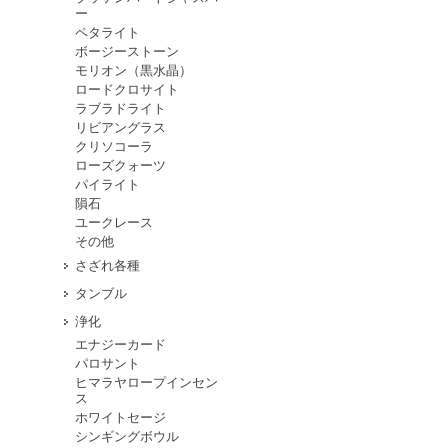
ー
ペタライト
ボージーストーン
モリオン（黒水晶）
ロードクロサイト
ラブラドライト
リビアングラス
クリソコーラ
ローズクォーツ
パイライト
隕石
ユークレース
その他
さざれ各種
タンブル
浄化
エナジーカード
パロサント
ヒマラヤロープインセン
ス
ホワイトセージ
シンギングボウル