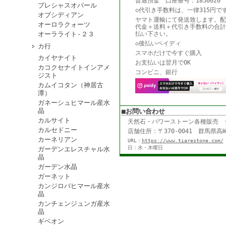
普通預金 口座番号：1850020
プレシャスオパール
◇代引き手数料は、一律315円で
オブシディアン
ヤマト運輸にて発送致します。配
オーロラクォーツ
代金＋送料＋代引き手数料の合計
オーラライト-２３
払い下さい。
◇後払いペイディ
カ行
スマホだけで今すぐ購入
カイヤナイト
お支払いは翌月でOK
カコクセナイトインアメ
コンビニ、銀行
ジスト
カムイコタン（神居古
潭）
ガネーシュヒマール産水
晶
■お問い合わせ
カルサイト
天然石・パワーストーン各種販売
カルセドニー
店舗住所：〒370-0041 群馬県高崎
カーネリアン
URL：
https://www.tiarestone.com/
日：水・木曜日
ガーデンエレスチャル水
晶
ガーデン水晶
ガーネット
カンジロバヒマール産水
晶
カンチェンジュンガ産水
晶
ギベオン