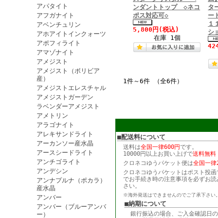
アパタイト
ンダントトップ ◇ネコ
タ
アフガナイト
ポス対応可◇
ー
１
アベンチュリン
5,800円
(税込)
シ
アホアイトインクォーツ
在庫 1個
アポフィライト
42
アマゾナイト
アメジスト
アメジスト（ボリビア
産）
1件～6件 （全6件）
アメジストエレスチャル
アメジストガーデン
ラベンダーアメジスト
アメトリン
アラゴナイト
アレキサンドライト
■配送料について
アーカンソー産水晶
送料は
全国一律600円
です。
アースシードライト
10000円以上お買い上げで
送料無料
アンチゴライト
クロネコゆうパケット便は
全国一律2
アンデシン
クロネコゆうパケットはポスト投函
でお手続き時の注意事項を必ずお読
アンナプルナ（ポカラ）
さい。
産水晶
※海外発送はできませんのでご了承下さい
アンバー
■納期について
アンバー（ブルーアンバ
銀行振込の場合、ご入金確認日の
ー）