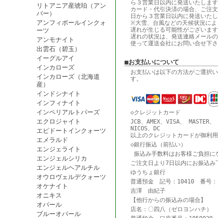
ら３営業日以内に発送いたします
リトアニア産琥珀（アン
カード・代引決済の場合、ご注文
バー）
日から３営業日以内に発送いたし
アンフィボールインクォ
※大雪、台風などの天候状況によ
遅れが生じる可能性がございます
ーツ
遅れの状況は、発送連絡メールの
アンモナイト
使って運送会社にお問い合せ下さ
出雲石（碧玉）
イーグルアイ
■お支払いについて
インカローズ
お支払いは以下の方法がご選択い
インカローズ（北海道
す。
産）
インドシナイト
インフィナイト
インペリアルトパーズ
◇クレジットカード
エクロジャイト
JCB、AMEX、VISA、 MASTER、
NICOS、DC
エピドートインクォーツ
以上のクレジットカードが御利用
エメラルド
◇銀行振込（前払い）
エンジェライト
振込み手数料はお客様ご負担に
エンジェルシリカ
ご注文日より7日以内にお振込み
エンジェルヘアルチル
ゆうちょ銀行
オウロヴェルデクォーツ
普通預金 記号：10410 番号：18
オケナイト
吉澤 由紀子
オニキス
【他行からの振込みの場合】
オパール
店名：〇四八（ゼロヨンハチ） 
ブルーオパール