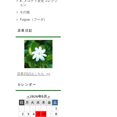
A.メロディ女史コレクシ
ョン
その他
fugue（フーガ）
店長日記
店長日記はこちら >>
カレンダー
＜
2026年8月
＞
日
月
火
水
木
金
土
1
2
3
4
5
6
7
8