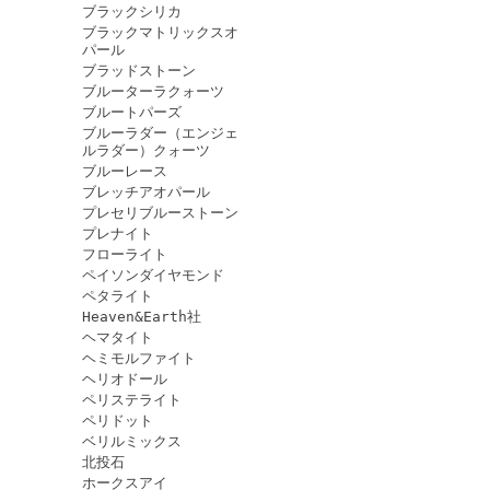
ブラックシリカ
ブラックマトリックスオ
パール
ブラッドストーン
ブルーターラクォーツ
ブルートパーズ
ブルーラダー（エンジェ
ルラダー）クォーツ
ブルーレース
ブレッチアオパール
プレセリブルーストーン
プレナイト
フローライト
ペイソンダイヤモンド
ペタライト
Heaven&Earth社
ヘマタイト
ヘミモルファイト
ヘリオドール
ペリステライト
ペリドット
ベリルミックス
北投石
ホークスアイ