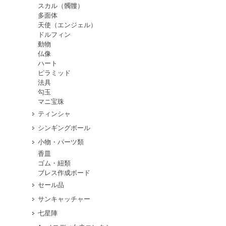
スカル（髑髏）
多面体
天使（エンジェル）
ドルフィン
動物
仏像
ハート
ピラミッド
法具
勾玉
マニ宝珠
ティンシャ
シンギングボール
小物・パーツ類
香皿
ゴム・紐類
ブレス作成ボード
セール品
サンキャッチャー
七星陣