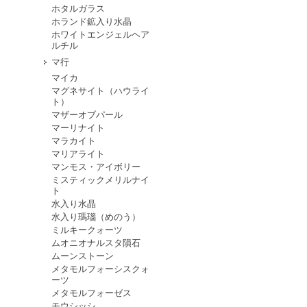
ホタルガラス
ホランド鉱入り水晶
ホワイトエンジェルヘア
ルチル
マ行
マイカ
マグネサイト（ハウライ
ト）
マザーオブパール
マーリナイト
マラカイト
マリアライト
マンモス・アイボリー
ミスティックメリルナイ
ト
水入り水晶
水入り瑪瑙（めのう）
ミルキークォーツ
ムオニオナルスタ隕石
ムーンストーン
メタモルフォーシスクォ
ーツ
メタモルフォーゼス
モウシッシ