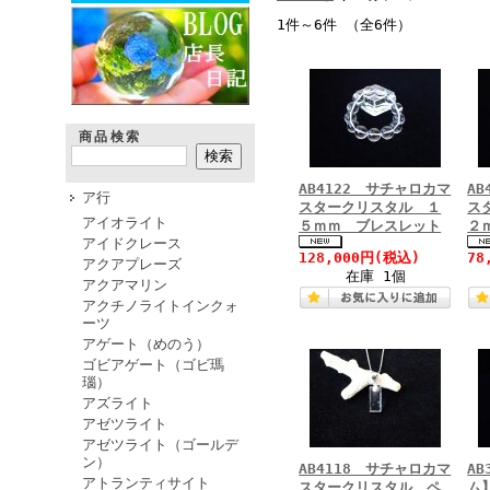
1件～6件 （全6件）
商品検索
AB4122 サチャロカマ
A
ア行
スタークリスタル １
ス
アイオライト
５ｍｍ ブレスレット
２
アイドクレース
128,000円
(税込)
78
アクアプレーズ
在庫 1個
アクアマリン
アクチノライトインクォ
ーツ
アゲート（めのう）
ゴビアゲート（ゴビ瑪
瑙）
アズライト
アゼツライト
アゼツライト（ゴールデ
ン）
AB4118 サチャロカマ
A
アトランティサイト
スタークリスタル ペ
ム