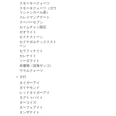
スモーキークォーツ
スモーキクォーツ（ガウ
リシャンカール産）
スレイマンアゲート
スーパーセブン
セイムチャン隕石
ゼオライト
セドナストーン
セドナボルテックススト
ーン
セラフィナイト
セレナイト
ソーダライト
本珊瑚（深海サンゴ）
ウラルクォーツ
タ行
タイガーアイ
ダイヤモンド
レッドタイガーアイ
タグトゥパイト
ターコイズ
ターフェアイト
タンザナイト