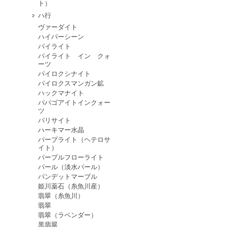
ト）
ハ行
ヴァーダイト
ハイパーシーン
パイライト
パイライト イン クォ
ーツ
パイロクシナイト
パイロクスマンガン鉱
ハックマナイト
パパゴアイトインクォー
ツ
バリサイト
ハーキマー水晶
パープライト（ヘテロサ
イト）
パープルフローライト
パール（淡水パール）
バンデットマーブル
姫川薬石（糸魚川産）
翡翠（糸魚川）
翡翠
翡翠（ラベンダー）
黒翡翠