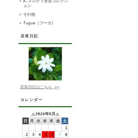
A.メロディ女史コレクシ
ョン
その他
fugue（フーガ）
店長日記
店長日記はこちら >>
カレンダー
＜
2026年8月
＞
日
月
火
水
木
金
土
1
2
3
4
5
6
7
8