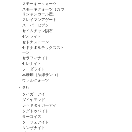
スモーキークォーツ
スモーキクォーツ（ガウ
リシャンカール産）
スレイマンアゲート
スーパーセブン
セイムチャン隕石
ゼオライト
セドナストーン
セドナボルテックススト
ーン
セラフィナイト
セレナイト
ソーダライト
本珊瑚（深海サンゴ）
ウラルクォーツ
タ行
タイガーアイ
ダイヤモンド
レッドタイガーアイ
タグトゥパイト
ターコイズ
ターフェアイト
タンザナイト