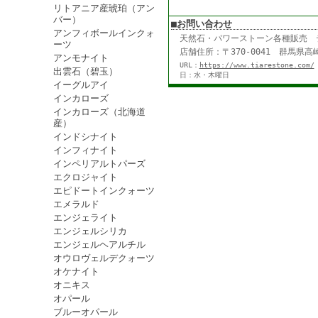
リトアニア産琥珀（アン
バー）
■お問い合わせ
アンフィボールインクォ
天然石・パワーストーン各種販売
ーツ
店舗住所：〒370-0041 群馬県高崎
アンモナイト
URL：
https://www.tiarestone.com/
出雲石（碧玉）
日：水・木曜日
イーグルアイ
インカローズ
インカローズ（北海道
産）
インドシナイト
インフィナイト
インペリアルトパーズ
エクロジャイト
エピドートインクォーツ
エメラルド
エンジェライト
エンジェルシリカ
エンジェルヘアルチル
オウロヴェルデクォーツ
オケナイト
オニキス
オパール
ブルーオパール