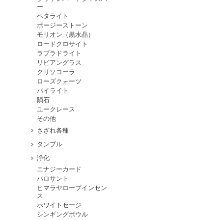
ー
ペタライト
ボージーストーン
モリオン（黒水晶）
ロードクロサイト
ラブラドライト
リビアングラス
クリソコーラ
ローズクォーツ
パイライト
隕石
ユークレース
その他
さざれ各種
タンブル
浄化
エナジーカード
パロサント
ヒマラヤロープインセン
ス
ホワイトセージ
シンギングボウル