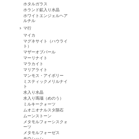
ホタルガラス
ホランド鉱入り水晶
ホワイトエンジェルヘア
ルチル
マ行
マイカ
マグネサイト（ハウライ
ト）
マザーオブパール
マーリナイト
マラカイト
マリアライト
マンモス・アイボリー
ミスティックメリルナイ
ト
水入り水晶
水入り瑪瑙（めのう）
ミルキークォーツ
ムオニオナルスタ隕石
ムーンストーン
メタモルフォーシスクォ
ーツ
メタモルフォーゼス
モウシッシ