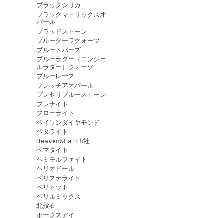
ブラックシリカ
ブラックマトリックスオ
パール
ブラッドストーン
ブルーターラクォーツ
ブルートパーズ
ブルーラダー（エンジェ
ルラダー）クォーツ
ブルーレース
ブレッチアオパール
プレセリブルーストーン
プレナイト
フローライト
ペイソンダイヤモンド
ペタライト
Heaven&Earth社
ヘマタイト
ヘミモルファイト
ヘリオドール
ペリステライト
ペリドット
ベリルミックス
北投石
ホークスアイ