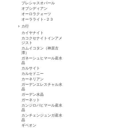
プレシャスオパール
オブシディアン
オーロラクォーツ
オーラライト-２３
カ行
カイヤナイト
カコクセナイトインアメ
ジスト
カムイコタン（神居古
潭）
ガネーシュヒマール産水
晶
カルサイト
カルセドニー
カーネリアン
ガーデンエレスチャル水
晶
ガーデン水晶
ガーネット
カンジロバヒマール産水
晶
カンチェンジュンガ産水
晶
ギベオン