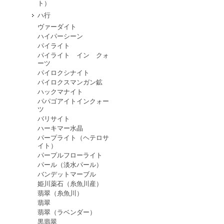
ト）
ハ行
ヴァーダイト
ハイパーシーン
パイライト
パイライト イン クォ
ーツ
パイロクシナイト
パイロクスマンガン鉱
ハックマナイト
パパゴアイトインクォー
ツ
バリサイト
ハーキマー水晶
パープライト（ヘテロサ
イト）
パープルフローライト
パール（淡水パール）
バンデットマーブル
姫川薬石（糸魚川産）
翡翠（糸魚川）
翡翠
翡翠（ラベンダー）
黒翡翠