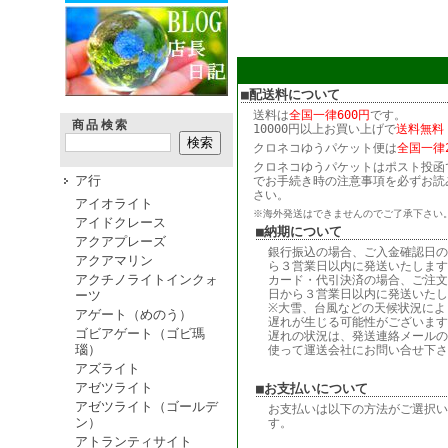
■配送料について
送料は
全国一律600円
です。
商品検索
10000円以上お買い上げで
送料無料
クロネコゆうパケット便は
全国一律2
クロネコゆうパケットはポスト投函
ア行
でお手続き時の注意事項を必ずお読
さい。
アイオライト
※海外発送はできませんのでご了承下さい
アイドクレース
■納期について
アクアプレーズ
銀行振込の場合、ご入金確認日の
アクアマリン
ら３営業日以内に発送いたします
アクチノライトインクォ
カード・代引決済の場合、ご注文
日から３営業日以内に発送いたし
ーツ
※大雪、台風などの天候状況によ
アゲート（めのう）
遅れが生じる可能性がございます
ゴビアゲート（ゴビ瑪
遅れの状況は、発送連絡メールの
瑙）
使って運送会社にお問い合せ下さ
アズライト
アゼツライト
■お支払いについて
アゼツライト（ゴールデ
お支払いは以下の方法がご選択い
ン）
す。
アトランティサイト