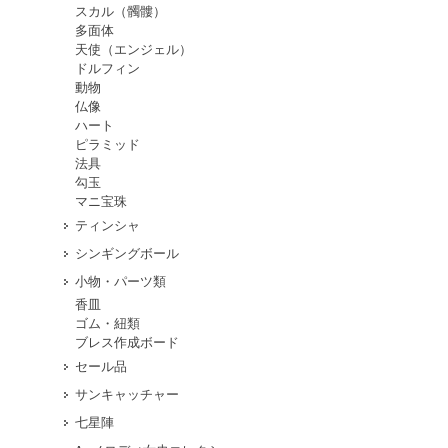
スカル（髑髏）
多面体
天使（エンジェル）
ドルフィン
動物
仏像
ハート
ピラミッド
法具
勾玉
マニ宝珠
ティンシャ
シンギングボール
小物・パーツ類
香皿
ゴム・紐類
ブレス作成ボード
セール品
サンキャッチャー
七星陣