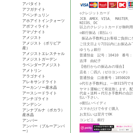
アパタイト
アフガナイト
◇クレジットカード
アベンチュリン
JCB、AMEX、VISA、 MASTER、
アホアイトインクォーツ
NICOS、DC
アポフィライト
以上のクレジットカードが御利用
アマゾナイト
◇銀行振込（前払い）
アメジスト
振込み手数料はお客様ご負担に
アメジスト（ボリビア
ご注文日より7日以内にお振込み
産）
ゆうちょ銀行
アメジストエレスチャル
普通預金 記号：10410 番号：18
アメジストガーデン
吉澤 由紀子
ラベンダーアメジスト
【他行からの振込みの場合】
アメトリン
店名：〇四八（ゼロヨンハチ） 
アラゴナイト
普通預金 口座番号：1850020
アレキサンドライト
◇代引き手数料は、一律315円で
アーカンソー産水晶
ヤマト運輸にて発送致します。配
アースシードライト
代金＋送料＋代引き手数料の合計
払い下さい。
アンチゴライト
◇後払いペイディ
アンデシン
スマホだけで今すぐ購入
アンナプルナ（ポカラ）
お支払いは翌月でOK
産水晶
コンビニ、銀行
アンバー
アンバー（ブルーアンバ
ー）