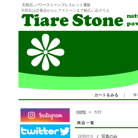
天然石,パワーストーンブレスレット通販
天然石は定番品からレアストーンまで幅広い品ぞろえ
カートをみる
｜
マ
HOME
> カ行
商品一覧
説明付き
/ 写真のみ