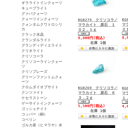
ギラライトインクォーツ
キュープライト
グァバクォーツ
クォーツインクォーツ
K
KG0274 クリソコラ／
クォンタムクワトロシリ
マ
マラカイト 原石 １
カ
０
０２．１ｇ
クラック水晶
8,
8,800円
(税込)
クランダルライト
在庫 1個
グランディディエライト
クリオライト
クリソコーラ
クリソコーラインクォー
ツ
クリソプレーズ
グリーンファントムクォ
ーツ
クロムダイオプサイト
KG0269 クリソコラ／
K
クンツァイト
マラカイト 原石 ６
マ
３．２ｇ
ケセラストーン
１
ゲーサイトインクォーツ
5,500円
(税込)
4,
ゴッシェナイト
在庫 1個
コッパー（銅）
コベリン
ゴルカ産（ヒマラヤ）水