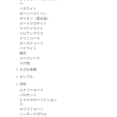
ー
ペタライト
ボージーストーン
モリオン（黒水晶）
ロードクロサイト
ラブラドライト
リビアングラス
クリソコーラ
ローズクォーツ
パイライト
隕石
ユークレース
その他
さざれ各種
タンブル
浄化
エナジーカード
パロサント
ヒマラヤロープインセン
ス
ホワイトセージ
シンギングボウル