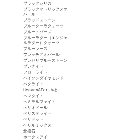
ブラックシリカ
ブラックマトリックスオ
パール
ブラッドストーン
ブルーターラクォーツ
ブルートパーズ
ブルーラダー（エンジェ
ルラダー）クォーツ
ブルーレース
ブレッチアオパール
プレセリブルーストーン
プレナイト
フローライト
ペイソンダイヤモンド
ペタライト
Heaven&Earth社
ヘマタイト
ヘミモルファイト
ヘリオドール
ペリステライト
ペリドット
ベリルミックス
北投石
ホークスアイ