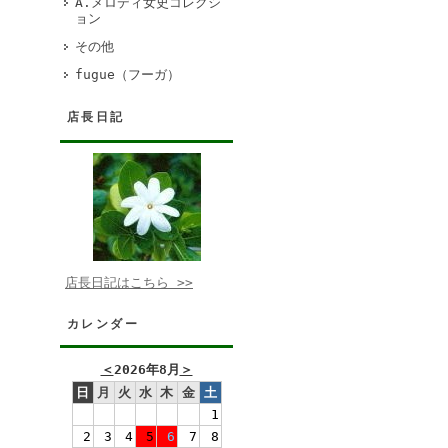
A.メロディ女史コレクシ
ョン
その他
fugue（フーガ）
店長日記
店長日記はこちら >>
カレンダー
＜
2026年8月
＞
日
月
火
水
木
金
土
1
2
3
4
5
6
7
8