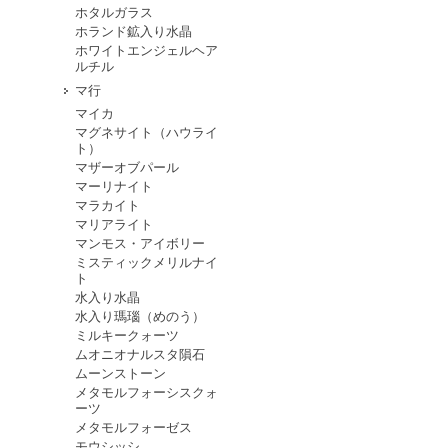
ホタルガラス
ホランド鉱入り水晶
ホワイトエンジェルヘア
ルチル
マ行
マイカ
マグネサイト（ハウライ
ト）
マザーオブパール
マーリナイト
マラカイト
マリアライト
マンモス・アイボリー
ミスティックメリルナイ
ト
水入り水晶
水入り瑪瑙（めのう）
ミルキークォーツ
ムオニオナルスタ隕石
ムーンストーン
メタモルフォーシスクォ
ーツ
メタモルフォーゼス
モウシッシ