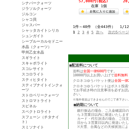
57,000円
(税込)
20
シナバークォーツ
在庫 1個
ジラソルクォーツ
ジルコン
シャコ貝
ジャスパー
1件～40件 （全443件） 1/1
シャッタカイトシリカ
1
2
3
4
5
次へ
次の5ペー
シュンガイト
シーブルーカルセドニー
水晶（クォーツ）
甲州乙女水晶
スギライト
スキャポライト
■配送料について
スコレサイト
送料は
全国一律600円
です。
スコロライト
10000円以上お買い上げで
送料無料
スティヒタイト
クロネコゆうパケット便は
全国一律2
スティブナイトインクォ
クロネコゆうパケットはポスト投函
ーツ
でお手続き時の注意事項を必ずお読
さい。
ストロベリークォーツ
※海外発送はできませんのでご了承下さい
ストロマトライト
■納期について
スピネル
銀行振込の場合、ご入金確認日の
スペクトロライト
ら３営業日以内に発送いたします
スフェーン（チタナイ
カード・代引決済の場合、ご注文
ト）
日から３営業日以内に発送いたし
※大雪、台風などの天候状況によ
スミソナイト