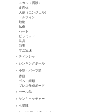
スカル（髑髏）
多面体
天使（エンジェル）
ドルフィン
動物
仏像
ハート
ピラミッド
法具
勾玉
マニ宝珠
ティンシャ
シンギングボール
小物・パーツ類
香皿
ゴム・紐類
ブレス作成ボード
セール品
サンキャッチャー
七星陣