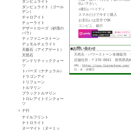
ダンビュライト
払い下さい。
ダンビュライト（ゴール
◇後払いペイディ
デン）
スマホだけで今すぐ購入
チャロアイト
お支払いは翌月でOK
チューライト
コンビニ、銀行
デザートローズ（砂漠の
バラ）
ティファニーストーン
デュモルチェライト
■お問い合わせ
天眼石（アイアゲート）
天然石・パワーストーン各種販売
天照石
店舗住所：〒370-0041 群馬県高崎
デンドリティッククォー
ツ
URL：
https://www.tiarestone.com/
日：水・木曜日
トパーズ（ナチュラル）
ドラゴンアイ
トリフェーン
トルマリン
ブラックトルマリン
トロレアイトインクォー
ツ
ナ行
ナイルフリント
ナトロライト
ヌーマイト（ヌーミッ