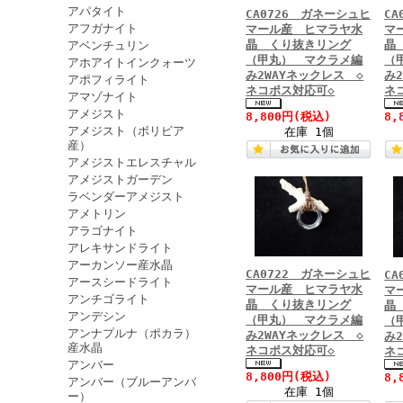
アパタイト
CA0726 ガネーシュヒ
C
アフガナイト
マール産 ヒマラヤ水
マ
晶 くり抜きリング
晶
アベンチュリン
（甲丸） マクラメ編
（
アホアイトインクォーツ
み2WAYネックレス ◇
み
アポフィライト
ネコポス対応可◇
ネ
アマゾナイト
アメジスト
8,800円
(税込)
8,
アメジスト（ボリビア
在庫 1個
産）
アメジストエレスチャル
アメジストガーデン
ラベンダーアメジスト
アメトリン
アラゴナイト
アレキサンドライト
アーカンソー産水晶
CA0722 ガネーシュヒ
C
アースシードライト
マール産 ヒマラヤ水
マ
アンチゴライト
晶 くり抜きリング
晶
アンデシン
（甲丸） マクラメ編
（
アンナプルナ（ポカラ）
み2WAYネックレス ◇
み
産水晶
ネコポス対応可◇
ネ
アンバー
8,800円
(税込)
8,
アンバー（ブルーアンバ
在庫 1個
ー）