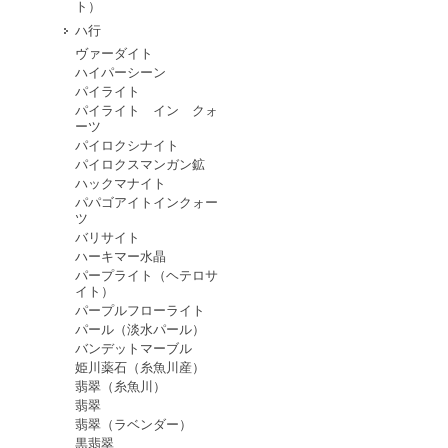
ト）
ハ行
ヴァーダイト
ハイパーシーン
パイライト
パイライト イン クォ
ーツ
パイロクシナイト
パイロクスマンガン鉱
ハックマナイト
パパゴアイトインクォー
ツ
バリサイト
ハーキマー水晶
パープライト（ヘテロサ
イト）
パープルフローライト
パール（淡水パール）
バンデットマーブル
姫川薬石（糸魚川産）
翡翠（糸魚川）
翡翠
翡翠（ラベンダー）
黒翡翠