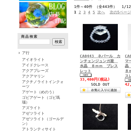
1件～40件 （全443件） 1/1
1
2
3
4
5
次へ
次の5ペー
商品検索
ア行
CA0443 ネパール カ
C
アイオライト
ンチェンジュンガ産
マ
アイドクレース
水晶 ８ｍｍ ブレス
晶
アクアプレーズ
レット
８
ス
アクアマリン
33,400円
(税込)
アクチノライトインクォ
SOLD OUT
42
ーツ
アゲート（めのう）
ゴビアゲート（ゴビ瑪
瑙）
アズライト
アゼツライト
アゼツライト（ゴールデ
ン）
アトランティサイト