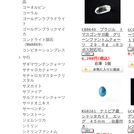
晶
コーネルピン
コーラル
ゴールデンラブラドライ
ト
ゴールデンブラックマイ
CB0648 ブラジル ト
G
カ
マスゴンサガ産 グリ
ー
コンドライト隕石
ーンファントムクォー
１
（NWA869）
ツ ２９．６ｇ ◇ネコ
ト
ポス対応可◇
コンビネーションブレス
8,
サ行
6,200円
(税込)
在庫 1個
ザギマウンテンクォーツ
サチャロカクォーツ
サチャロカマスタークリ
スタル
サヌカイト
サファイア
サルファーインクォーツ
サードオニキス
サーペンチン
KG0261 ナミビア産
G
サンストーン
シャッタカイト エッ
デ
ジェムシリカ
グ ４５ｍｍ ☆台座付
５
シトリン
き☆
レ
シトリンファントム