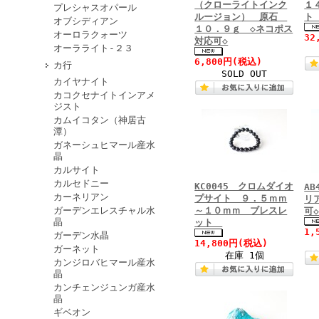
（クローライトインク
１
プレシャスオパール
ルージョン） 原石
オブシディアン
１０．９ｇ ◇ネコポス
オーロラクォーツ
32
対応可◇
オーラライト-２３
6,800円
(税込)
カ行
SOLD OUT
カイヤナイト
カコクセナイトインアメ
ジスト
カムイコタン（神居古
潭）
ガネーシュヒマール産水
晶
カルサイト
カルセドニー
KC0045 クロムダイオ
A
カーネリアン
プサイト ９．５ｍｍ
リ
ガーデンエレスチャル水
～１０ｍｍ ブレスレ
可
晶
ット
1,
ガーデン水晶
14,800円
(税込)
ガーネット
在庫 1個
カンジロバヒマール産水
晶
カンチェンジュンガ産水
晶
ギベオン