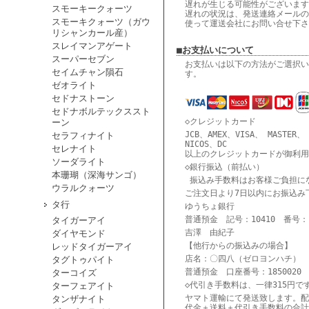
遅れが生じる可能性がございます
スモーキークォーツ
遅れの状況は、発送連絡メールの
スモーキクォーツ（ガウ
使って運送会社にお問い合せ下さ
リシャンカール産）
スレイマンアゲート
■お支払いについて
スーパーセブン
お支払いは以下の方法がご選択い
セイムチャン隕石
す。
ゼオライト
セドナストーン
セドナボルテックススト
◇クレジットカード
ーン
JCB、AMEX、VISA、 MASTER、
セラフィナイト
NICOS、DC
セレナイト
以上のクレジットカードが御利用
ソーダライト
◇銀行振込（前払い）
本珊瑚（深海サンゴ）
振込み手数料はお客様ご負担に
ウラルクォーツ
ご注文日より7日以内にお振込み
タ行
ゆうちょ銀行
普通預金 記号：10410 番号：18
タイガーアイ
吉澤 由紀子
ダイヤモンド
【他行からの振込みの場合】
レッドタイガーアイ
店名：〇四八（ゼロヨンハチ） 
タグトゥパイト
普通預金 口座番号：1850020
ターコイズ
◇代引き手数料は、一律315円で
ターフェアイト
ヤマト運輸にて発送致します。配
タンザナイト
代金＋送料＋代引き手数料の合計