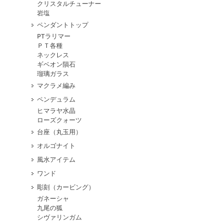
クリスタルチューナー
岩塩
ペンダントトップ
PTラリマー
ＰＴ各種
ネックレス
ギベオン隕石
瑠璃ガラス
マクラメ編み
ペンデュラム
ヒマラヤ水晶
ローズクォーツ
台座（丸玉用）
オルゴナイト
風水アイテム
ワンド
彫刻（カービング）
ガネーシャ
九尾の狐
シヴァリンガム