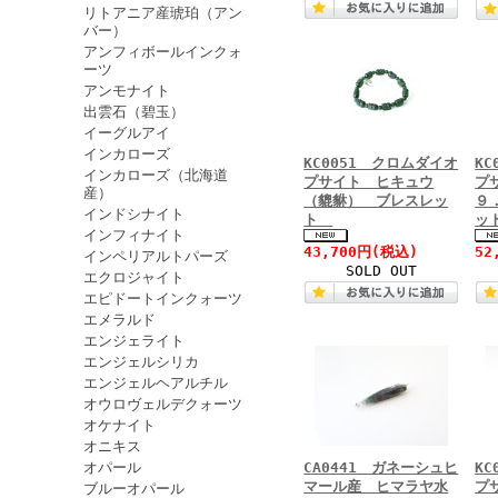
リトアニア産琥珀（アン
バー）
アンフィボールインクォ
ーツ
アンモナイト
出雲石（碧玉）
イーグルアイ
インカローズ
KC0051 クロムダイオ
K
インカローズ（北海道
プサイト ヒキュウ
プ
産）
（貔貅） ブレスレッ
９
インドシナイト
ト
ッ
インフィナイト
43,700円
(税込)
52
インペリアルトパーズ
SOLD OUT
エクロジャイト
エピドートインクォーツ
エメラルド
エンジェライト
エンジェルシリカ
エンジェルヘアルチル
オウロヴェルデクォーツ
オケナイト
オニキス
オパール
CA0441 ガネーシュヒ
K
マール産 ヒマラヤ水
プ
ブルーオパール