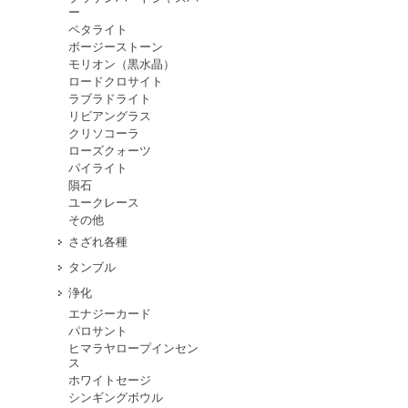
ー
ペタライト
ボージーストーン
モリオン（黒水晶）
ロードクロサイト
ラブラドライト
リビアングラス
クリソコーラ
ローズクォーツ
パイライト
隕石
ユークレース
その他
さざれ各種
タンブル
浄化
エナジーカード
パロサント
ヒマラヤロープインセン
ス
ホワイトセージ
シンギングボウル