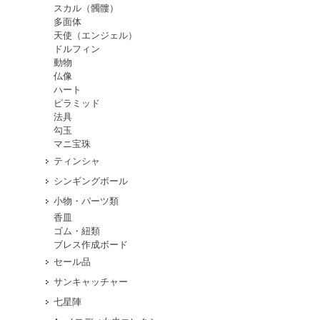
スカル（髑髏）
多面体
天使（エンジェル）
ドルフィン
動物
仏像
ハート
ピラミッド
法具
勾玉
マニ宝珠
ティンシャ
シンギングボール
小物・パーツ類
香皿
ゴム・紐類
ブレス作成ボード
セール品
サンキャッチャー
七星陣