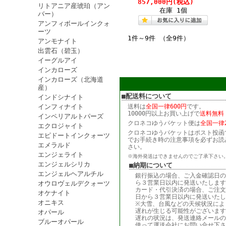
857,000円
(税込)
リトアニア産琥珀（アン
在庫 1個
バー）
アンフィボールインクォ
ーツ
1件～9件 （全9件）
アンモナイト
出雲石（碧玉）
イーグルアイ
インカローズ
インカローズ（北海道
産）
■配送料について
インドシナイト
インフィナイト
送料は
全国一律600円
です。
10000円以上お買い上げで
送料無料
インペリアルトパーズ
クロネコゆうパケット便は
全国一律2
エクロジャイト
クロネコゆうパケットはポスト投函
エピドートインクォーツ
でお手続き時の注意事項を必ずお読
エメラルド
さい。
エンジェライト
※海外発送はできませんのでご了承下さい
エンジェルシリカ
■納期について
エンジェルヘアルチル
銀行振込の場合、ご入金確認日の
ら３営業日以内に発送いたします
オウロヴェルデクォーツ
カード・代引決済の場合、ご注文
オケナイト
日から３営業日以内に発送いたし
オニキス
※大雪、台風などの天候状況によ
遅れが生じる可能性がございます
オパール
遅れの状況は、発送連絡メールの
ブルーオパール
使って運送会社にお問い合せ下さ