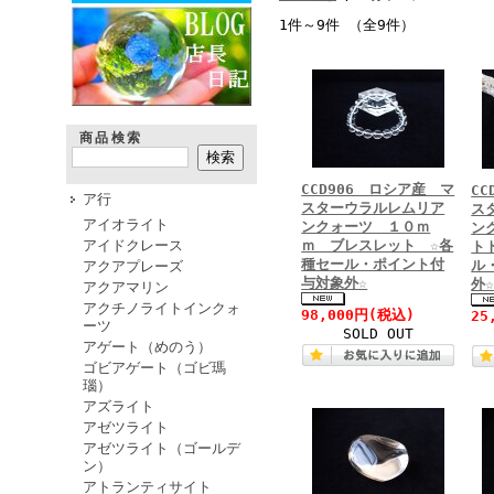
1件～9件 （全9件）
商品検索
CCD906 ロシア産 マ
C
ア行
スターウラルレムリア
ス
アイオライト
ンクォーツ １０ｍ
ン
アイドクレース
ｍ ブレスレット ☆各
ト
種セール・ポイント付
ル
アクアプレーズ
与対象外☆
外
アクアマリン
アクチノライトインクォ
98,000円
(税込)
25
ーツ
SOLD OUT
アゲート（めのう）
ゴビアゲート（ゴビ瑪
瑙）
アズライト
アゼツライト
アゼツライト（ゴールデ
ン）
アトランティサイト