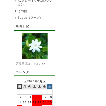
A.メロディ女史コレクシ
ョン
その他
fugue（フーガ）
店長日記
店長日記はこちら >>
カレンダー
＜
2026年8月
＞
日
月
火
水
木
金
土
1
2
3
4
5
6
7
8
9
10
11
12
13
14
15