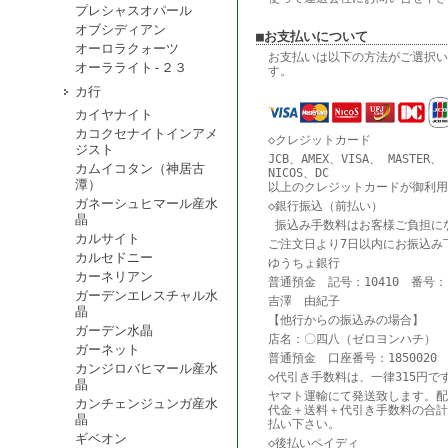
プレシャスオパール
オブシディアン
■お支払いについて
オーロラクォーツ
お支払いは以下の方法がご選択い
オーラライト-２３
す。
カ行
カイヤナイト
カコクセナイトインアメ
◇クレジットカード
ジスト
JCB、AMEX、VISA、 MASTER、
カムイコタン（神居古
NICOS、DC
潭）
以上のクレジットカードが御利用
ガネーシュヒマール産水
◇銀行振込（前払い）
晶
振込み手数料はお客様ご負担に
カルサイト
ご注文日より7日以内にお振込み
カルセドニー
ゆうちょ銀行
カーネリアン
普通預金 記号：10410 番号：18
ガーデンエレスチャル水
吉澤 由紀子
晶
【他行からの振込みの場合】
ガーデン水晶
店名：〇四八（ゼロヨンハチ） 
ガーネット
普通預金 口座番号：1850020
カンジロバヒマール産水
◇代引き手数料は、一律315円で
晶
ヤマト運輸にて発送致します。配
カンチェンジュンガ産水
代金＋送料＋代引き手数料の合計
晶
払い下さい。
ギベオン
◇後払いペイディ