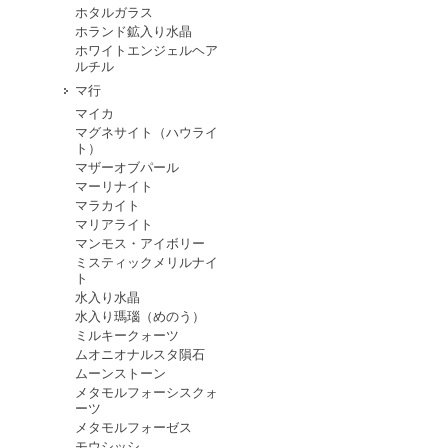
ホタルガラス
ホランド鉱入り水晶
ホワイトエンジェルヘア
ルチル
マ行
マイカ
マグネサイト（ハウライ
ト）
マザーオブパール
マーリナイト
マラカイト
マリアライト
マンモス・アイボリー
ミスティックメリルナイ
ト
水入り水晶
水入り瑪瑙（めのう）
ミルキークォーツ
ムオニオナルスタ隕石
ムーンストーン
メタモルフォーシスクォ
ーツ
メタモルフォーゼス
モウシッシ