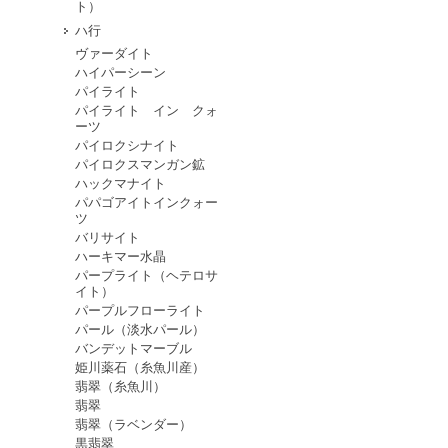
ト）
ハ行
ヴァーダイト
ハイパーシーン
パイライト
パイライト イン クォ
ーツ
パイロクシナイト
パイロクスマンガン鉱
ハックマナイト
パパゴアイトインクォー
ツ
バリサイト
ハーキマー水晶
パープライト（ヘテロサ
イト）
パープルフローライト
パール（淡水パール）
バンデットマーブル
姫川薬石（糸魚川産）
翡翠（糸魚川）
翡翠
翡翠（ラベンダー）
黒翡翠