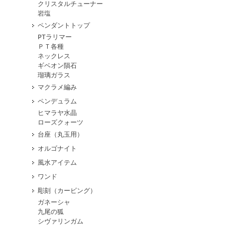
クリスタルチューナー
岩塩
ペンダントトップ
PTラリマー
ＰＴ各種
ネックレス
ギベオン隕石
瑠璃ガラス
マクラメ編み
ペンデュラム
ヒマラヤ水晶
ローズクォーツ
台座（丸玉用）
オルゴナイト
風水アイテム
ワンド
彫刻（カービング）
ガネーシャ
九尾の狐
シヴァリンガム