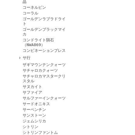
晶
コーネルピン
コーラル
ゴールデンラブラドライ
ト
ゴールデンブラックマイ
カ
コンドライト隕石
（NWA869）
コンビネーションブレス
サ行
ザギマウンテンクォーツ
サチャロカクォーツ
サチャロカマスタークリ
スタル
サヌカイト
サファイア
サルファーインクォーツ
サードオニキス
サーペンチン
サンストーン
ジェムシリカ
シトリン
シトリンファントム