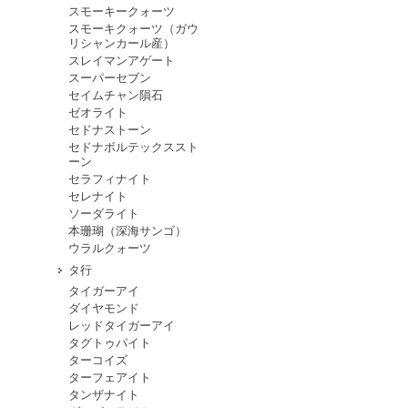
スモーキークォーツ
スモーキクォーツ（ガウ
リシャンカール産）
スレイマンアゲート
スーパーセブン
セイムチャン隕石
ゼオライト
セドナストーン
セドナボルテックススト
ーン
セラフィナイト
セレナイト
ソーダライト
本珊瑚（深海サンゴ）
ウラルクォーツ
タ行
タイガーアイ
ダイヤモンド
レッドタイガーアイ
タグトゥパイト
ターコイズ
ターフェアイト
タンザナイト