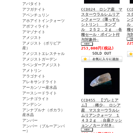
アパタイト
アフガナイト
CCD824 ロシア産 マ
C
スターウラルレムリア
ス
アベンチュリン
ンクォーツ（薄っすら
ン
アホアイトインクォーツ
シトリン） タンブ
ル
アポフィライト
ル ２５２．２ｇ ☆各
種
アマゾナイト
種セール・ポイント付
与
アメジスト
与対象外☆
アメジスト（ボリビア
22
産）
253,000円
(税込)
SOLD OUT
アメジストエレスチャル
アメジストガーデン
ラベンダーアメジスト
アメトリン
アラゴナイト
アレキサンドライト
アーカンソー産水晶
アースシードライト
アンチゴライト
CCD455 【プレミア
アンデシン
ム】 ☆稀少☆ ロシア
アンナプルナ（ポカラ）
産 マスターウラルレ
産水晶
ムリアンクォーツ １
アンバー
４３２ｇ ☆台座クッシ
ョン／カード付き☆
アンバー（ブルーアンバ
ー）