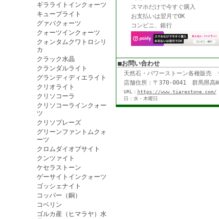
ギラライトインクォーツ
スマホだけで今すぐ購入
キュープライト
お支払いは翌月でOK
グァバクォーツ
コンビニ、銀行
クォーツインクォーツ
クォンタムクワトロシリ
カ
クラック水晶
■お問い合わせ
クランダルライト
天然石・パワーストーン各種販売
グランディディエライト
店舗住所：〒370-0041 群馬県高崎
クリオライト
URL：
https://www.tiarestone.com/
クリソコーラ
日：水・木曜日
クリソコーラインクォー
ツ
クリソプレーズ
グリーンファントムクォ
ーツ
クロムダイオプサイト
クンツァイト
ケセラストーン
ゲーサイトインクォーツ
ゴッシェナイト
コッパー（銅）
コベリン
ゴルカ産（ヒマラヤ）水