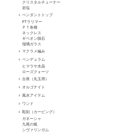
クリスタルチューナー
岩塩
ペンダントトップ
PTラリマー
ＰＴ各種
ネックレス
ギベオン隕石
瑠璃ガラス
マクラメ編み
ペンデュラム
ヒマラヤ水晶
ローズクォーツ
台座（丸玉用）
オルゴナイト
風水アイテム
ワンド
彫刻（カービング）
ガネーシャ
九尾の狐
シヴァリンガム