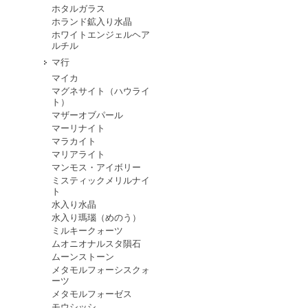
ホタルガラス
ホランド鉱入り水晶
ホワイトエンジェルヘア
ルチル
マ行
マイカ
マグネサイト（ハウライ
ト）
マザーオブパール
マーリナイト
マラカイト
マリアライト
マンモス・アイボリー
ミスティックメリルナイ
ト
水入り水晶
水入り瑪瑙（めのう）
ミルキークォーツ
ムオニオナルスタ隕石
ムーンストーン
メタモルフォーシスクォ
ーツ
メタモルフォーゼス
モウシッシ