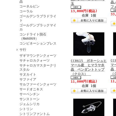
晶
晶
玉
コーネルピン
フ
13,000円
(税込)
コーラル
33
在庫 1個
ゴールデンラブラドライ
ト
ゴールデンブラックマイ
カ
コンドライト隕石
（NWA869）
コンビネーションブレス
サ行
ザギマウンテンクォーツ
サチャロカクォーツ
C
CC0615 ガネーシュヒ
マ
マール産 ヒマラヤ水
サチャロカマスタークリ
晶
スタル
晶 ペンダントトップ
（
（クロス）
サヌカイト
サファイア
11
11,800円
(税込)
サルファーインクォーツ
在庫 1個
サードオニキス
サーペンチン
サンストーン
ジェムシリカ
シトリン
シトリンファントム