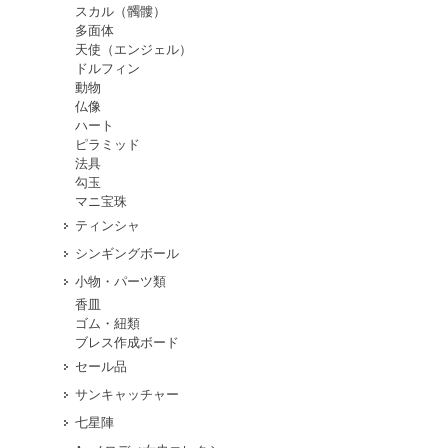
スカル（髑髏）
多面体
天使（エンジェル）
ドルフィン
動物
仏像
ハート
ピラミッド
法具
勾玉
マニ宝珠
ティンシャ
シンギングボール
小物・パーツ類
香皿
ゴム・紐類
ブレス作成ボード
セール品
サンキャッチャー
七星陣