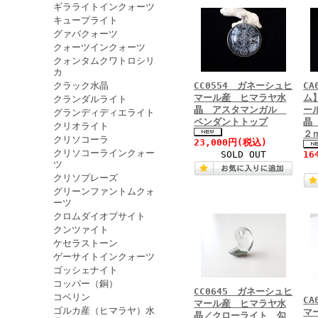
ギラライトインクォーツ
キュープライト
グァバクォーツ
クォーツインクォーツ
クォンタムクワトロシリ
カ
クラック水晶
CC0554 ガネーシュヒ
C
マール産 ヒマラヤ水
ム
クランダルライト
晶 アスタマンガル
ー
グランディディエライト
ペンダントトップ
晶
クリオライト
２
クリソコーラ
23,000円
(税込)
クリソコーラインクォー
SOLD OUT
16
ツ
クリソプレーズ
グリーンファントムクォ
ーツ
クロムダイオプサイト
クンツァイト
ケセラストーン
ゲーサイトインクォーツ
ゴッシェナイト
コッパー（銅）
CC0645 ガネーシュヒ
コベリン
C
マール産 ヒマラヤ水
ゴルカ産（ヒマラヤ）水
マ
晶／クローライト 勾