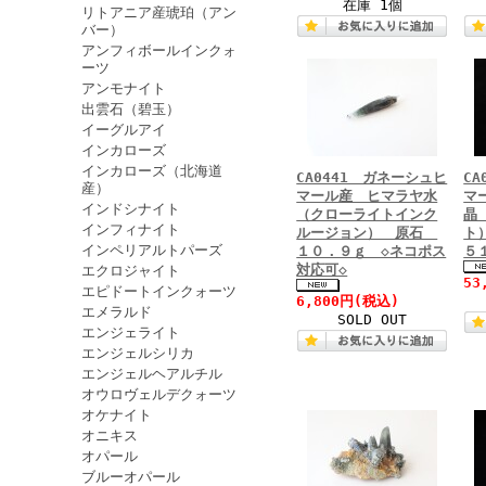
在庫 1個
リトアニア産琥珀（アン
バー）
アンフィボールインクォ
ーツ
アンモナイト
出雲石（碧玉）
イーグルアイ
インカローズ
インカローズ（北海道
CA0441 ガネーシュヒ
C
産）
マール産 ヒマラヤ水
マ
インドシナイト
（クローライトインク
晶
インフィナイト
ルージョン） 原石
ト
インペリアルトパーズ
１０．９ｇ ◇ネコポス
５
対応可◇
エクロジャイト
53
エピドートインクォーツ
6,800円
(税込)
エメラルド
SOLD OUT
エンジェライト
エンジェルシリカ
エンジェルヘアルチル
オウロヴェルデクォーツ
オケナイト
オニキス
オパール
ブルーオパール