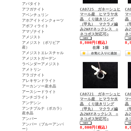
アパタイト
アフガナイト
CA0725 ガネーシュヒ
C
マール産 ヒマラヤ水
マ
アベンチュリン
晶 くり抜きリング
晶
アホアイトインクォーツ
（甲丸） マクラメ編
（
アポフィライト
み2WAYネックレス ◇
み
アマゾナイト
ネコポス対応可◇
ネ
アメジスト
アメジスト（ボリビア
8,800円
(税込)
8,
産）
在庫 1個
アメジストエレスチャル
アメジストガーデン
ラベンダーアメジスト
アメトリン
アラゴナイト
アレキサンドライト
アーカンソー産水晶
アースシードライト
CA0721 ガネーシュヒ
C
アンチゴライト
マール産 ヒマラヤ水
マ
アンデシン
晶 くり抜きリング
晶
アンナプルナ（ポカラ）
（甲丸） マクラメ編
（
産水晶
み2WAYネックレス ◇
み
アンバー
ネコポス対応可◇
ネ
アンバー（ブルーアンバ
8,800円
(税込)
8,
ー）