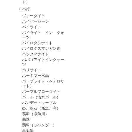
ト）
ハ行
ヴァーダイト
ハイパーシーン
パイライト
パイライト イン クォ
ーツ
パイロクシナイト
パイロクスマンガン鉱
ハックマナイト
パパゴアイトインクォー
ツ
バリサイト
ハーキマー水晶
パープライト（ヘテロサ
イト）
パープルフローライト
パール（淡水パール）
バンデットマーブル
姫川薬石（糸魚川産）
翡翠（糸魚川）
翡翠
翡翠（ラベンダー）
黒翡翠