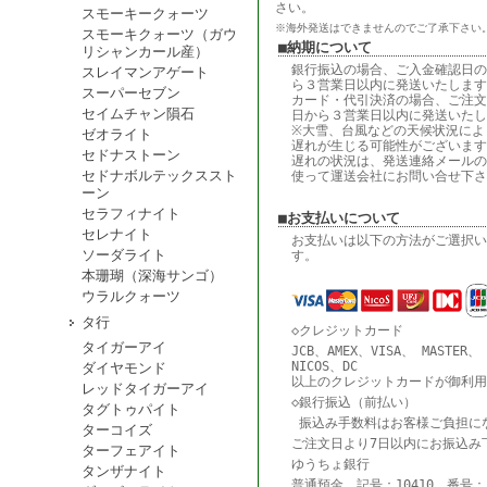
さい。
スモーキークォーツ
※海外発送はできませんのでご了承下さい
スモーキクォーツ（ガウ
■納期について
リシャンカール産）
銀行振込の場合、ご入金確認日の
スレイマンアゲート
ら３営業日以内に発送いたします
スーパーセブン
カード・代引決済の場合、ご注文
セイムチャン隕石
日から３営業日以内に発送いたし
※大雪、台風などの天候状況によ
ゼオライト
遅れが生じる可能性がございます
セドナストーン
遅れの状況は、発送連絡メールの
セドナボルテックススト
使って運送会社にお問い合せ下さ
ーン
セラフィナイト
■お支払いについて
セレナイト
お支払いは以下の方法がご選択い
ソーダライト
す。
本珊瑚（深海サンゴ）
ウラルクォーツ
タ行
◇クレジットカード
タイガーアイ
JCB、AMEX、VISA、 MASTER、
NICOS、DC
ダイヤモンド
以上のクレジットカードが御利用
レッドタイガーアイ
◇銀行振込（前払い）
タグトゥパイト
振込み手数料はお客様ご負担に
ターコイズ
ご注文日より7日以内にお振込み
ターフェアイト
ゆうちょ銀行
タンザナイト
普通預金 記号：10410 番号：18