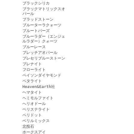
ブラックシリカ
ブラックマトリックスオ
パール
ブラッドストーン
ブルーターラクォーツ
ブルートパーズ
ブルーラダー（エンジェ
ルラダー）クォーツ
ブルーレース
ブレッチアオパール
プレセリブルーストーン
プレナイト
フローライト
ペイソンダイヤモンド
ペタライト
Heaven&Earth社
ヘマタイト
ヘミモルファイト
ヘリオドール
ペリステライト
ペリドット
ベリルミックス
北投石
ホークスアイ