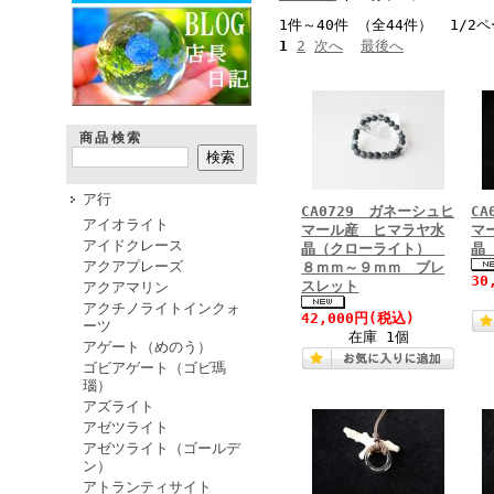
1件～40件 （全44件） 1/2
1
2
次へ
最後へ
商品検索
ア行
CA0729 ガネーシュヒ
C
アイオライト
マール産 ヒマラヤ水
マ
アイドクレース
晶（クローライト）
晶
アクアプレーズ
８ｍｍ～９ｍｍ ブレ
30
スレット
アクアマリン
アクチノライトインクォ
42,000円
(税込)
ーツ
在庫 1個
アゲート（めのう）
ゴビアゲート（ゴビ瑪
瑙）
アズライト
アゼツライト
アゼツライト（ゴールデ
ン）
アトランティサイト