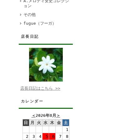
A.メロディ女史コレクシ
ョン
その他
fugue（フーガ）
店長日記
店長日記はこちら >>
カレンダー
＜
2026年8月
＞
日
月
火
水
木
金
土
1
2
3
4
5
6
7
8