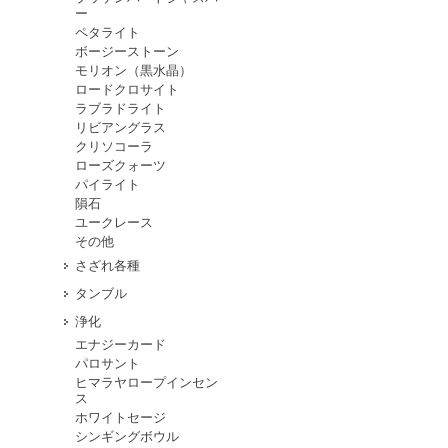
ー
ペタライト
ボージーストーン
モリオン（黒水晶）
ロードクロサイト
ラブラドライト
リビアングラス
クリソコーラ
ローズクォーツ
パイライト
隕石
ユークレース
その他
さざれ各種
タンブル
浄化
エナジーカード
パロサント
ヒマラヤロープインセン
ス
ホワイトセージ
シンギングボウル