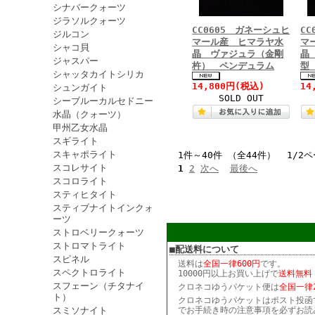
シナバークォーツ
ジラソルクォーツ
CC0605 ガネーシュヒ
C
ジルコン
マール産 ヒマラヤ水
マ
シャコ貝
晶 ヴァジュラ（金剛
晶
ジャスパー
杵） ペンデュラム
型
シャッタカイトシリカ
14,800円
(税込)
14
シュンガイト
SOLD OUT
シーブルーカルセドニー
水晶（クォーツ）
甲州乙女水晶
スギライト
スキャポライト
1件～40件 （全44件） 1/2
スコレサイト
1
2
次へ
最後へ
スコロライト
スティヒタイト
スティブナイトインクォ
ーツ
ストロベリークォーツ
ストロマトライト
■配送料について
スピネル
送料は
全国一律600円
です。
スペクトロライト
10000円以上お買い上げで
送料無料
スフェーン（チタナイ
クロネコゆうパケット便は
全国一律2
ト）
クロネコゆうパケットはポスト投函
スミソナイト
でお手続き時の注意事項を必ずお読