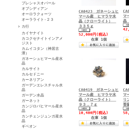
プレシャスオパール
オブシディアン
C
CA0423 ガネーシュヒ
オーロラクォーツ
マ
マール産 ヒマラヤ水
オーラライト-２３
晶
晶（クローライト）
３３５ｇ
カ行
42
カイヤナイト
52,000円
(税込)
カコクセナイトインアメ
在庫 1個
ジスト
カムイコタン（神居古
潭）
ガネーシュヒマール産水
晶
カルサイト
カルセドニー
カーネリアン
ガーデンエレスチャル水
晶
CA0419 ガネーシュヒ
C
マール産 ヒマラヤ水
マ
ガーデン水晶
晶（クローライト）
リ
ガーネット
９３．７ｇ
菩
カンジロバヒマール産水
晶
10,400円
(税込)
58
カンチェンジュンガ産水
在庫 1個
晶
ギベオン