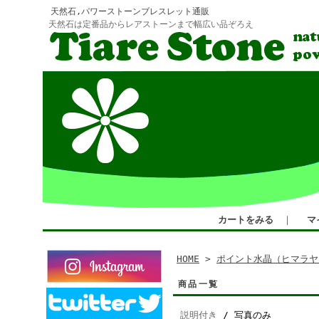
天然石,パワーストーンブレスレット通販
天然石は定番品からレアストーンまで幅広い品ぞろえ
カートをみる
｜
マ
HOME
>
ポイント水晶（ヒマラヤ
商品一覧
説明付き
/ 写真のみ