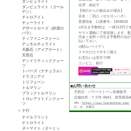
ダンビュライト
吉澤 由紀子
ダンビュライト（ゴール
【他行からの振込みの場合】
デン）
店名：〇四八（ゼロヨンハチ） 
チャロアイト
普通預金 口座番号：1850020
チューライト
◇代引き手数料は、一律315円で
デザートローズ（砂漠の
バラ）
ヤマト運輸にて発送致します。配
代金＋送料＋代引き手数料の合計
ティファニーストーン
払い下さい。
デュモルチェライト
◇後払いペイディ
天眼石（アイアゲート）
スマホだけで今すぐ購入
天照石
お支払いは翌月でOK
デンドリティッククォー
コンビニ、銀行
ツ
トパーズ（ナチュラル）
ドラゴンアイ
トリフェーン
■お問い合わせ
トルマリン
天然石・パワーストーン各種販売
ブラックトルマリン
店舗住所：〒370-0041 群馬県高崎
トロレアイトインクォー
ツ
URL：
https://www.tiarestone.com/
日：水・木曜日
ナ行
ナイルフリント
ナトロライト
ヌーマイト（ヌーミッ