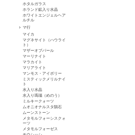
ホタルガラス
ホランド鉱入り水晶
ホワイトエンジェルヘア
ルチル
マ行
マイカ
マグネサイト（ハウライ
ト）
マザーオブパール
マーリナイト
マラカイト
マリアライト
マンモス・アイボリー
ミスティックメリルナイ
ト
水入り水晶
水入り瑪瑙（めのう）
ミルキークォーツ
ムオニオナルスタ隕石
ムーンストーン
メタモルフォーシスクォ
ーツ
メタモルフォーゼス
モウシッシ