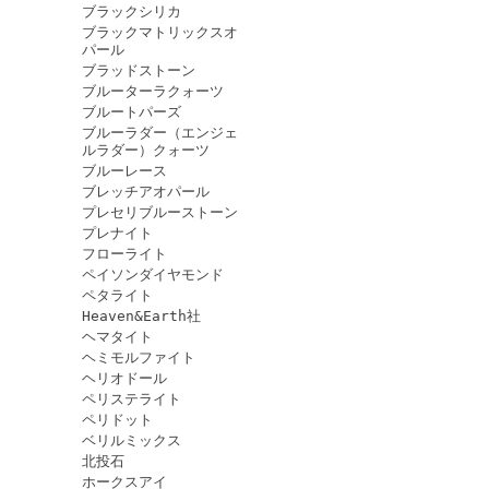
ブラックシリカ
ブラックマトリックスオ
パール
ブラッドストーン
ブルーターラクォーツ
ブルートパーズ
ブルーラダー（エンジェ
ルラダー）クォーツ
ブルーレース
ブレッチアオパール
プレセリブルーストーン
プレナイト
フローライト
ペイソンダイヤモンド
ペタライト
Heaven&Earth社
ヘマタイト
ヘミモルファイト
ヘリオドール
ペリステライト
ペリドット
ベリルミックス
北投石
ホークスアイ