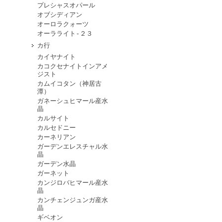
プレシャスオパール
オブシディアン
オーロラクォーツ
オーラライト-２３
カ行
カイヤナイト
カコクセナイトインアメ
ジスト
カムイコタン（神居古
潭）
ガネーシュヒマール産水
晶
カルサイト
カルセドニー
カーネリアン
ガーデンエレスチャル水
晶
ガーデン水晶
ガーネット
カンジロバヒマール産水
晶
カンチェンジュンガ産水
晶
ギベオン