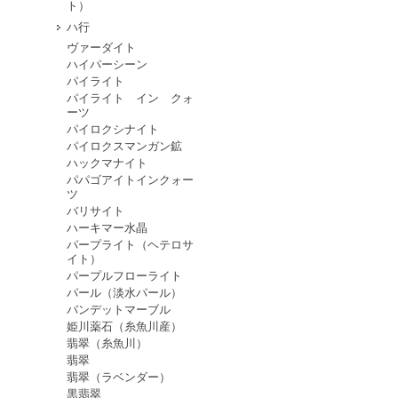
ト）
ハ行
ヴァーダイト
ハイパーシーン
パイライト
パイライト イン クォ
ーツ
パイロクシナイト
パイロクスマンガン鉱
ハックマナイト
パパゴアイトインクォー
ツ
バリサイト
ハーキマー水晶
パープライト（ヘテロサ
イト）
パープルフローライト
パール（淡水パール）
バンデットマーブル
姫川薬石（糸魚川産）
翡翠（糸魚川）
翡翠
翡翠（ラベンダー）
黒翡翠