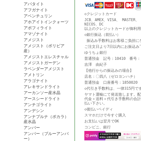
アパタイト
アフガナイト
◇クレジットカード
アベンチュリン
JCB、AMEX、VISA、 MASTER、
アホアイトインクォーツ
NICOS、DC
アポフィライト
以上のクレジットカードが御利用
アマゾナイト
◇銀行振込（前払い）
アメジスト
振込み手数料はお客様ご負担に
アメジスト（ボリビア
ご注文日より7日以内にお振込み
産）
ゆうちょ銀行
アメジストエレスチャル
普通預金 記号：10410 番号：18
アメジストガーデン
吉澤 由紀子
ラベンダーアメジスト
【他行からの振込みの場合】
アメトリン
店名：〇四八（ゼロヨンハチ） 
アラゴナイト
普通預金 口座番号：1850020
アレキサンドライト
◇代引き手数料は、一律315円で
アーカンソー産水晶
ヤマト運輸にて発送致します。配
アースシードライト
代金＋送料＋代引き手数料の合計
払い下さい。
アンチゴライト
◇後払いペイディ
アンデシン
スマホだけで今すぐ購入
アンナプルナ（ポカラ）
お支払いは翌月でOK
産水晶
コンビニ、銀行
アンバー
アンバー（ブルーアンバ
ー）