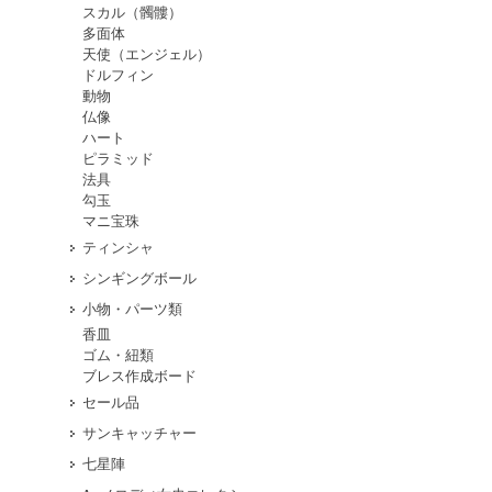
スカル（髑髏）
多面体
天使（エンジェル）
ドルフィン
動物
仏像
ハート
ピラミッド
法具
勾玉
マニ宝珠
ティンシャ
シンギングボール
小物・パーツ類
香皿
ゴム・紐類
ブレス作成ボード
セール品
サンキャッチャー
七星陣