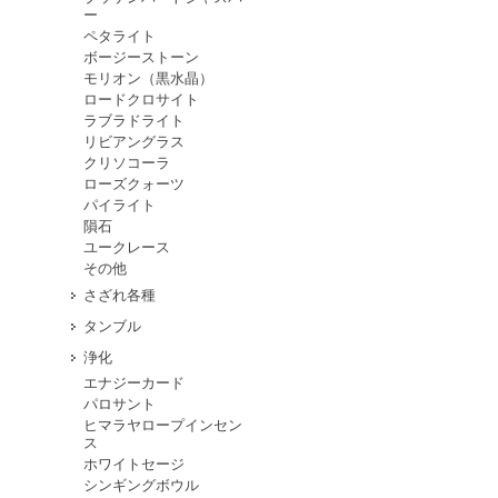
ー
ペタライト
ボージーストーン
モリオン（黒水晶）
ロードクロサイト
ラブラドライト
リビアングラス
クリソコーラ
ローズクォーツ
パイライト
隕石
ユークレース
その他
さざれ各種
タンブル
浄化
エナジーカード
パロサント
ヒマラヤロープインセン
ス
ホワイトセージ
シンギングボウル