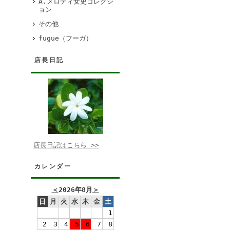
A.メロディ女史コレクシ
ョン
その他
fugue（フーガ）
店長日記
店長日記はこちら >>
カレンダー
＜
2026年8月
＞
日
月
火
水
木
金
土
1
2
3
4
5
6
7
8