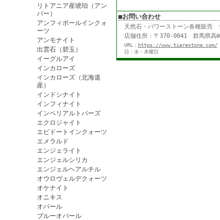
リトアニア産琥珀（アン
バー）
■お問い合わせ
アンフィボールインクォ
天然石・パワーストーン各種販売
ーツ
店舗住所：〒370-0041 群馬県高崎
アンモナイト
URL：
https://www.tiarestone.com/
出雲石（碧玉）
日：水・木曜日
イーグルアイ
インカローズ
インカローズ（北海道
産）
インドシナイト
インフィナイト
インペリアルトパーズ
エクロジャイト
エピドートインクォーツ
エメラルド
エンジェライト
エンジェルシリカ
エンジェルヘアルチル
オウロヴェルデクォーツ
オケナイト
オニキス
オパール
ブルーオパール