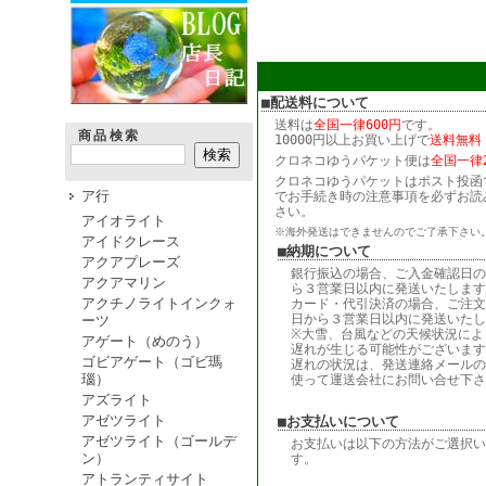
■配送料について
送料は
全国一律600円
です。
商品検索
10000円以上お買い上げで
送料無料
クロネコゆうパケット便は
全国一律2
クロネコゆうパケットはポスト投函
ア行
でお手続き時の注意事項を必ずお読
さい。
アイオライト
※海外発送はできませんのでご了承下さい
アイドクレース
■納期について
アクアプレーズ
銀行振込の場合、ご入金確認日の
アクアマリン
ら３営業日以内に発送いたします
アクチノライトインクォ
カード・代引決済の場合、ご注文
日から３営業日以内に発送いたし
ーツ
※大雪、台風などの天候状況によ
アゲート（めのう）
遅れが生じる可能性がございます
ゴビアゲート（ゴビ瑪
遅れの状況は、発送連絡メールの
瑙）
使って運送会社にお問い合せ下さ
アズライト
アゼツライト
■お支払いについて
アゼツライト（ゴールデ
お支払いは以下の方法がご選択い
ン）
す。
アトランティサイト