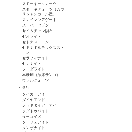
スモーキークォーツ
スモーキクォーツ（ガウ
リシャンカール産）
スレイマンアゲート
スーパーセブン
セイムチャン隕石
ゼオライト
セドナストーン
セドナボルテックススト
ーン
セラフィナイト
セレナイト
ソーダライト
本珊瑚（深海サンゴ）
ウラルクォーツ
タ行
タイガーアイ
ダイヤモンド
レッドタイガーアイ
タグトゥパイト
ターコイズ
ターフェアイト
タンザナイト