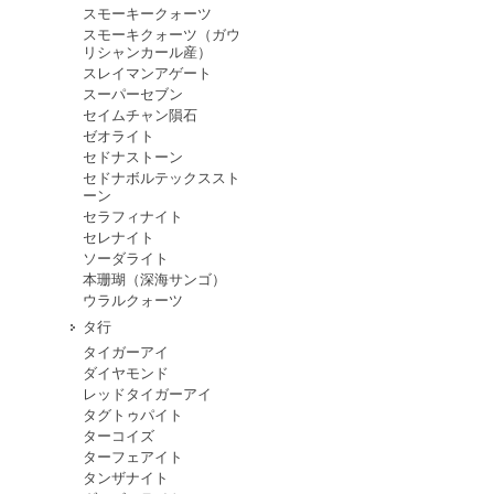
スモーキークォーツ
スモーキクォーツ（ガウ
リシャンカール産）
スレイマンアゲート
スーパーセブン
セイムチャン隕石
ゼオライト
セドナストーン
セドナボルテックススト
ーン
セラフィナイト
セレナイト
ソーダライト
本珊瑚（深海サンゴ）
ウラルクォーツ
タ行
タイガーアイ
ダイヤモンド
レッドタイガーアイ
タグトゥパイト
ターコイズ
ターフェアイト
タンザナイト