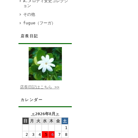
A.メロディ女史コレクシ
ョン
その他
fugue（フーガ）
店長日記
店長日記はこちら >>
カレンダー
＜
2026年8月
＞
日
月
火
水
木
金
土
1
2
3
4
5
6
7
8