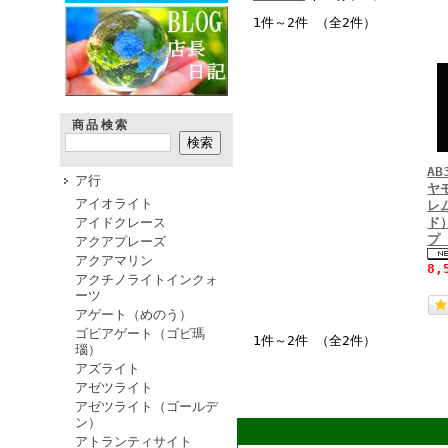
1件～2件 （全2件）
商品検索
A
ア行
ヤ
アイオライト
レ
アイドクレース
ド
プ
アクアプレーズ
アクアマリン
8,
アクチノライトインクォ
ーツ
アゲート（めのう）
ゴビアゲート（ゴビ瑪
1件～2件 （全2件）
瑙）
アズライト
アゼツライト
アゼツライト（ゴールデ
ン）
アトランティサイト