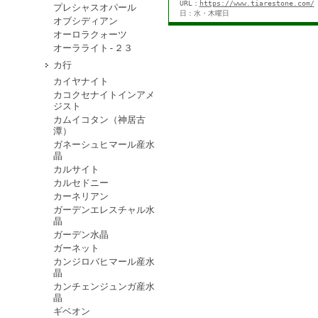
URL：
https://www.tiarestone.com/
プレシャスオパール
日：水・木曜日
オブシディアン
オーロラクォーツ
オーラライト-２３
カ行
カイヤナイト
カコクセナイトインアメ
ジスト
カムイコタン（神居古
潭）
ガネーシュヒマール産水
晶
カルサイト
カルセドニー
カーネリアン
ガーデンエレスチャル水
晶
ガーデン水晶
ガーネット
カンジロバヒマール産水
晶
カンチェンジュンガ産水
晶
ギベオン