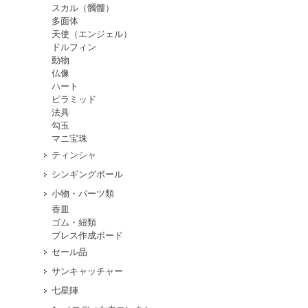
スカル（髑髏）
多面体
天使（エンジェル）
ドルフィン
動物
仏像
ハート
ピラミッド
法具
勾玉
マニ宝珠
ティンシャ
シンギングボール
小物・パーツ類
香皿
ゴム・紐類
ブレス作成ボード
セール品
サンキャッチャー
七星陣