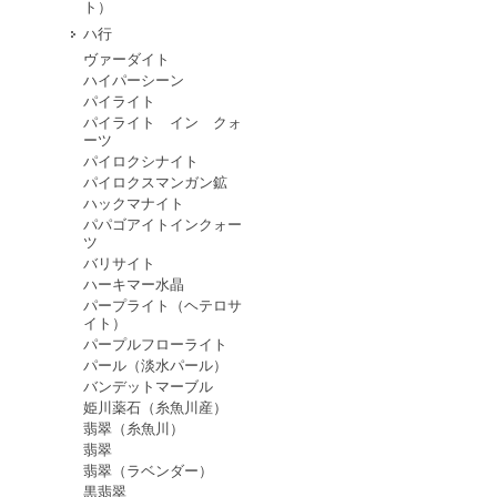
ト）
ハ行
ヴァーダイト
ハイパーシーン
パイライト
パイライト イン クォ
ーツ
パイロクシナイト
パイロクスマンガン鉱
ハックマナイト
パパゴアイトインクォー
ツ
バリサイト
ハーキマー水晶
パープライト（ヘテロサ
イト）
パープルフローライト
パール（淡水パール）
バンデットマーブル
姫川薬石（糸魚川産）
翡翠（糸魚川）
翡翠
翡翠（ラベンダー）
黒翡翠