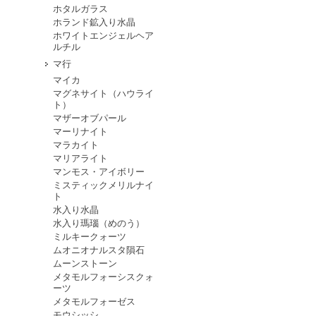
ホタルガラス
ホランド鉱入り水晶
ホワイトエンジェルヘア
ルチル
マ行
マイカ
マグネサイト（ハウライ
ト）
マザーオブパール
マーリナイト
マラカイト
マリアライト
マンモス・アイボリー
ミスティックメリルナイ
ト
水入り水晶
水入り瑪瑙（めのう）
ミルキークォーツ
ムオニオナルスタ隕石
ムーンストーン
メタモルフォーシスクォ
ーツ
メタモルフォーゼス
モウシッシ