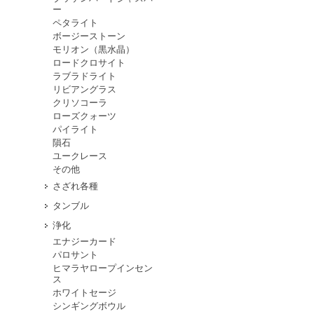
ー
ペタライト
ボージーストーン
モリオン（黒水晶）
ロードクロサイト
ラブラドライト
リビアングラス
クリソコーラ
ローズクォーツ
パイライト
隕石
ユークレース
その他
さざれ各種
タンブル
浄化
エナジーカード
パロサント
ヒマラヤロープインセン
ス
ホワイトセージ
シンギングボウル