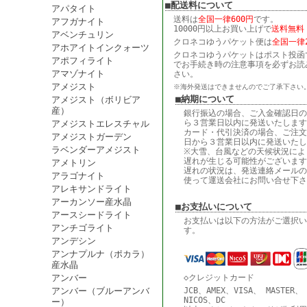
■配送料について
アパタイト
送料は
全国一律600円
です。
アフガナイト
10000円以上お買い上げで
送料無料
アベンチュリン
クロネコゆうパケット便は
全国一律2
アホアイトインクォーツ
クロネコゆうパケットはポスト投函
アポフィライト
でお手続き時の注意事項を必ずお読
アマゾナイト
さい。
アメジスト
※海外発送はできませんのでご了承下さい
■納期について
アメジスト（ボリビア
産）
銀行振込の場合、ご入金確認日の
ら３営業日以内に発送いたします
アメジストエレスチャル
カード・代引決済の場合、ご注文
アメジストガーデン
日から３営業日以内に発送いたし
ラベンダーアメジスト
※大雪、台風などの天候状況によ
遅れが生じる可能性がございます
アメトリン
遅れの状況は、発送連絡メールの
アラゴナイト
使って運送会社にお問い合せ下さ
アレキサンドライト
アーカンソー産水晶
■お支払いについて
アースシードライト
お支払いは以下の方法がご選択い
アンチゴライト
す。
アンデシン
アンナプルナ（ポカラ）
産水晶
アンバー
◇クレジットカード
アンバー（ブルーアンバ
JCB、AMEX、VISA、 MASTER、
NICOS、DC
ー）