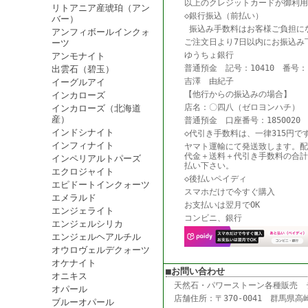
以上のクレジットカードが御利用
リトアニア産琥珀（アン
◇銀行振込（前払い）
バー）
振込み手数料はお客様ご負担に
アンフィボールインクォ
ご注文日より7日以内にお振込み
ーツ
ゆうちょ銀行
アンモナイト
普通預金 記号：10410 番号：18
出雲石（碧玉）
吉澤 由紀子
イーグルアイ
【他行からの振込みの場合】
インカローズ
店名：〇四八（ゼロヨンハチ） 
インカローズ（北海道
産）
普通預金 口座番号：1850020
インドシナイト
◇代引き手数料は、一律315円で
インフィナイト
ヤマト運輸にて発送致します。配
代金＋送料＋代引き手数料の合計
インペリアルトパーズ
払い下さい。
エクロジャイト
◇後払いペイディ
エピドートインクォーツ
スマホだけで今すぐ購入
エメラルド
お支払いは翌月でOK
エンジェライト
コンビニ、銀行
エンジェルシリカ
エンジェルヘアルチル
オウロヴェルデクォーツ
オケナイト
■お問い合わせ
オニキス
天然石・パワーストーン各種販売
オパール
店舗住所：〒370-0041 群馬県高崎
ブルーオパール