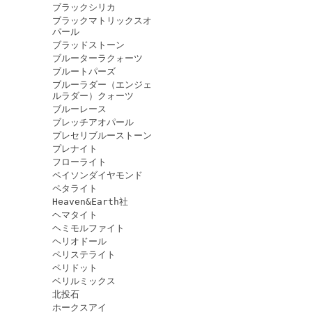
ブラックシリカ
ブラックマトリックスオ
パール
ブラッドストーン
ブルーターラクォーツ
ブルートパーズ
ブルーラダー（エンジェ
ルラダー）クォーツ
ブルーレース
ブレッチアオパール
プレセリブルーストーン
プレナイト
フローライト
ペイソンダイヤモンド
ペタライト
Heaven&Earth社
ヘマタイト
ヘミモルファイト
ヘリオドール
ペリステライト
ペリドット
ベリルミックス
北投石
ホークスアイ