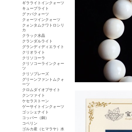
ギラライトインクォーツ
キュープライト
グァバクォーツ
クォーツインクォーツ
クォンタムクワトロシリ
カ
クラック水晶
クランダルライト
グランディディエライト
クリオライト
クリソコーラ
クリソコーラインクォー
ツ
クリソプレーズ
グリーンファントムクォ
ーツ
クロムダイオプサイト
クンツァイト
ケセラストーン
ゲーサイトインクォーツ
ゴッシェナイト
コッパー（銅）
コベリン
ゴルカ産（ヒマラヤ）水