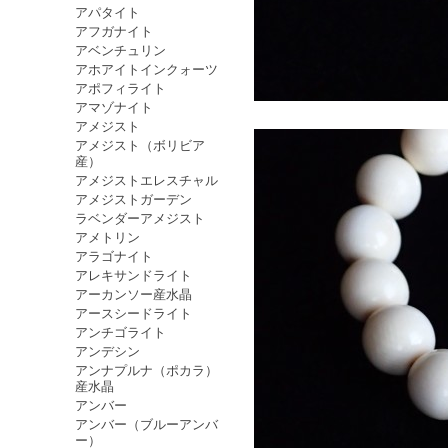
アパタイト
アフガナイト
アベンチュリン
アホアイトインクォーツ
アポフィライト
アマゾナイト
アメジスト
アメジスト（ボリビア
産）
アメジストエレスチャル
アメジストガーデン
ラベンダーアメジスト
アメトリン
アラゴナイト
アレキサンドライト
アーカンソー産水晶
アースシードライト
アンチゴライト
アンデシン
アンナプルナ（ポカラ）
産水晶
アンバー
アンバー（ブルーアンバ
ー）