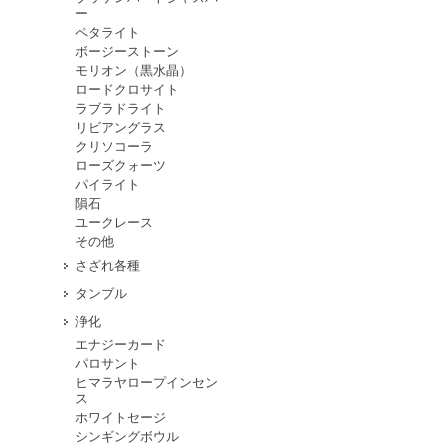
ー
ペタライト
ボージーストーン
モリオン（黒水晶）
ロードクロサイト
ラブラドライト
リビアングラス
クリソコーラ
ローズクォーツ
パイライト
隕石
ユークレース
その他
さざれ各種
タンブル
浄化
エナジーカード
パロサント
ヒマラヤロープインセン
ス
ホワイトセージ
シンギングボウル