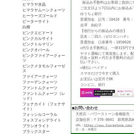
振込み手数料はお客様ご負担に
ヒマラヤ水晶
ご注文日より7日以内にお振込み
ヒマラヤムーンクォーツ
ゆうちょ銀行
ヒーラーズゴールド
普通預金 記号：10410 番号：18
ピーターサイト
吉澤 由紀子
白檀
【他行からの振込みの場合】
ピンクエピドート
店名：〇四八（ゼロヨンハチ） 
ピンクカルサイト
普通預金 口座番号：1850020
ピンクトルマリン
◇代引き手数料は、一律315円で
ピンクオパール
ヤマト運輸にて発送致します。配
ピンクファイアークォー
代金＋送料＋代引き手数料の合計
ツ
払い下さい。
ピンクメタモルフォーゼ
◇後払いペイディ
ス
スマホだけで今すぐ購入
ファイアークォーツ
お支払いは翌月でOK
ファーデンクォーツ
コンビニ、銀行
ファントムクォーツ
ファントムクォーツ（レ
ッド）
フェナカイト（フェナサ
■お問い合わせ
イト）
天然石・パワーストーン各種販売
フォッシルコーラル
店舗住所：〒370-0041 群馬県高崎
フォスフォシデライト
プラシオライト
URL：
https://www.tiarestone.com/
日：水・木曜日
ブラックスター