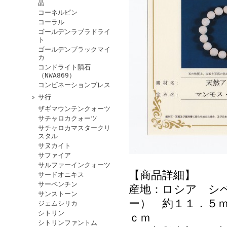
晶
コーネルピン
コーラル
ゴールデンラブラドライ
ト
ゴールデンブラックマイ
カ
コンドライト隕石
（NWA869）
コンビネーションブレス
サ行
ザギマウンテンクォーツ
サチャロカクォーツ
サチャロカマスタークリ
スタル
サヌカイト
サファイア
サルファーインクォーツ
【商品詳細】
サードオニキス
サーペンチン
産地：ロシア シ
サンストーン
ー） 約１１．５
ジェムシリカ
シトリン
ｃｍ
シトリンファントム