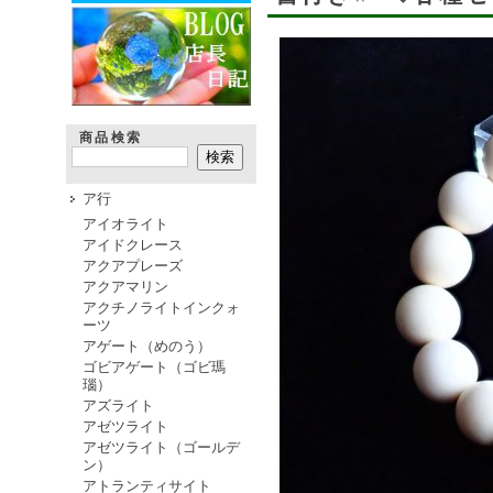
商品検索
ア行
アイオライト
アイドクレース
アクアプレーズ
アクアマリン
アクチノライトインクォ
ーツ
アゲート（めのう）
ゴビアゲート（ゴビ瑪
瑙）
アズライト
アゼツライト
アゼツライト（ゴールデ
ン）
アトランティサイト