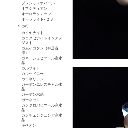
プレシャスオパール
オブシディアン
オーロラクォーツ
オーラライト-２３
カ行
カイヤナイト
カコクセナイトインアメ
ジスト
カムイコタン（神居古
潭）
ガネーシュヒマール産水
晶
カルサイト
カルセドニー
カーネリアン
ガーデンエレスチャル水
晶
ガーデン水晶
ガーネット
カンジロバヒマール産水
晶
カンチェンジュンガ産水
晶
ギベオン