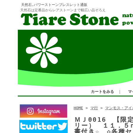
天然石,パワーストーンブレスレット通販
天然石は定番品からレアストーンまで幅広い品ぞろえ
カートをみる
｜
マ
HOME
>
マ行
>
マンモス・アイ
ＭＪ0016 【
リー） １１．５
書付き☆ ◇各種