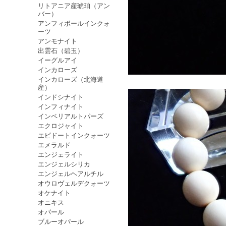
リトアニア産琥珀（アン
バー）
アンフィボールインクォ
ーツ
アンモナイト
出雲石（碧玉）
イーグルアイ
インカローズ
インカローズ（北海道
産）
インドシナイト
インフィナイト
インペリアルトパーズ
エクロジャイト
エピドートインクォーツ
エメラルド
エンジェライト
エンジェルシリカ
エンジェルヘアルチル
オウロヴェルデクォーツ
オケナイト
オニキス
オパール
ブルーオパール