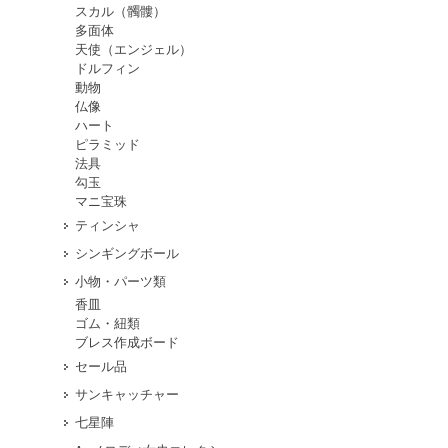
スカル（髑髏）
多面体
天使（エンジェル）
ドルフィン
動物
仏像
ハート
ピラミッド
法具
勾玉
マニ宝珠
ティンシャ
シンギングボール
小物・パーツ類
香皿
ゴム・紐類
ブレス作成ボード
セール品
サンキャッチャー
七星陣