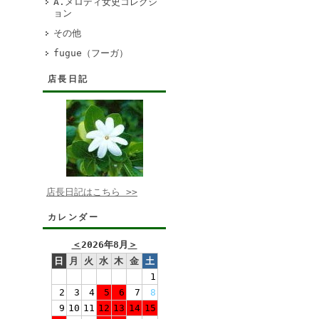
A.メロディ女史コレクシ
ョン
その他
fugue（フーガ）
店長日記
店長日記はこちら >>
カレンダー
＜
2026年8月
＞
日
月
火
水
木
金
土
1
2
3
4
5
6
7
8
9
10
11
12
13
14
15