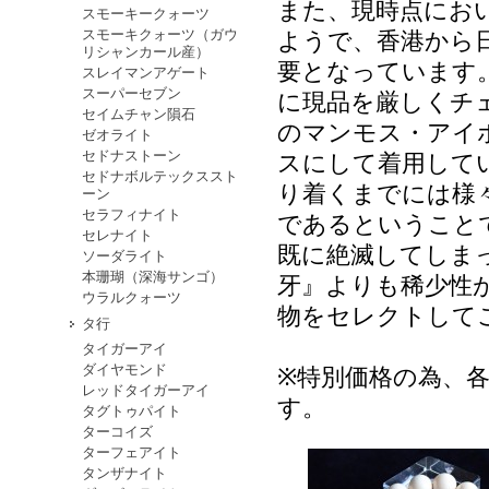
また、現時点にお
スモーキークォーツ
スモーキクォーツ（ガウ
ようで、香港から
リシャンカール産）
要となっています
スレイマンアゲート
スーパーセブン
に現品を厳しくチ
セイムチャン隕石
のマンモス・アイ
ゼオライト
セドナストーン
スにして着用して
セドナボルテックススト
り着くまでには様
ーン
セラフィナイト
であるということ
セレナイト
既に絶滅してしま
ソーダライト
本珊瑚（深海サンゴ）
牙』よりも稀少性
ウラルクォーツ
物をセレクトして
タ行
タイガーアイ
ダイヤモンド
※特別価格の為、
レッドタイガーアイ
す。
タグトゥパイト
ターコイズ
ターフェアイト
タンザナイト