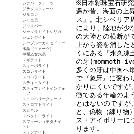
※日本彩珠宝石研
シナバークォーツ
ジラソルクォーツ
遥か昔、海面の上
ジルコン
ス』。北シベリア
シャコ貝
ジャスパー
により、陸地が少
シャッタカイトシリカ
の大陸との横断がで
シュンガイト
シーブルーカルセドニー
上から姿を消した
水晶（クォーツ）
くにある『永久凍
甲州乙女水晶
スギライト
の牙(mommoth
スキャポライト
多くの牙は中国へ
スコレサイト
で『象牙』に変わ
スコロライト
スティヒタイト
かりにくいですが
スティブナイトインクォ
ーツ
徴である年輪のよ
ストロベリークォーツ
とはないのですが
ストロマトライト
スピネル
と、偽物（練り物
スペクトロライト
ス・アイボリーに
スフェーン（チタナイ
ト）
ります。
スミソナイト