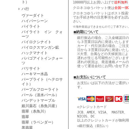
ト）
10000円以上お買い上げで
送料無料
クロネコゆうパケット便は
全国一律2
ハ行
クロネコゆうパケットはポスト投函
ヴァーダイト
でお手続き時の注意事項を必ずお読
ハイパーシーン
さい。
パイライト
※海外発送はできませんのでご了承下さい
パイライト イン クォ
■納期について
ーツ
銀行振込の場合、ご入金確認日の
パイロクシナイト
ら３営業日以内に発送いたします
カード・代引決済の場合、ご注文
パイロクスマンガン鉱
日から３営業日以内に発送いたし
ハックマナイト
※大雪、台風などの天候状況によ
遅れが生じる可能性がございます
パパゴアイトインクォー
遅れの状況は、発送連絡メールの
ツ
使って運送会社にお問い合せ下さ
バリサイト
ハーキマー水晶
■お支払いについて
パープライト（ヘテロサ
お支払いは以下の方法がご選択い
イト）
す。
パープルフローライト
パール（淡水パール）
バンデットマーブル
姫川薬石（糸魚川産）
◇クレジットカード
翡翠（糸魚川）
JCB、AMEX、VISA、 MASTER、
NICOS、DC
翡翠
以上のクレジットカードが御利用
翡翠（ラベンダー）
◇銀行振込（前払い）
黒翡翠