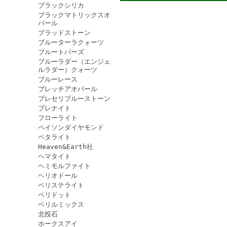
ブラックシリカ
ブラックマトリックスオ
パール
ブラッドストーン
ブルーターラクォーツ
ブルートパーズ
ブルーラダー（エンジェ
ルラダー）クォーツ
ブルーレース
ブレッチアオパール
プレセリブルーストーン
プレナイト
フローライト
ペイソンダイヤモンド
ペタライト
Heaven&Earth社
ヘマタイト
ヘミモルファイト
ヘリオドール
ペリステライト
ペリドット
ベリルミックス
北投石
ホークスアイ