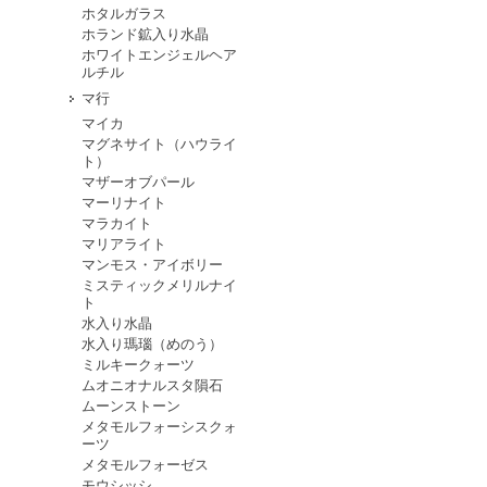
ホタルガラス
ホランド鉱入り水晶
ホワイトエンジェルヘア
ルチル
マ行
マイカ
マグネサイト（ハウライ
ト）
マザーオブパール
マーリナイト
マラカイト
マリアライト
マンモス・アイボリー
ミスティックメリルナイ
ト
水入り水晶
水入り瑪瑙（めのう）
ミルキークォーツ
ムオニオナルスタ隕石
ムーンストーン
メタモルフォーシスクォ
ーツ
メタモルフォーゼス
モウシッシ