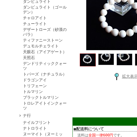
ダンビュライト
ダンビュライト（ゴール
デン）
チャロアイト
チューライト
デザートローズ（砂漠の
バラ）
ティファニーストーン
デュモルチェライト
天眼石（アイアゲート）
天照石
デンドリティッククォー
ツ
トパーズ（ナチュラル）
拡大表
ドラゴンアイ
トリフェーン
トルマリン
ブラックトルマリン
トロレアイトインクォー
ツ
ナ行
ナイルフリント
ナトロライト
■配送料について
ヌーマイト（ヌーミッ
送料は
全国一律600円
です。