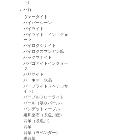
ト）
ハ行
ヴァーダイト
ハイパーシーン
パイライト
パイライト イン クォ
ーツ
パイロクシナイト
パイロクスマンガン鉱
ハックマナイト
パパゴアイトインクォー
ツ
バリサイト
ハーキマー水晶
パープライト（ヘテロサ
イト）
パープルフローライト
パール（淡水パール）
バンデットマーブル
姫川薬石（糸魚川産）
翡翠（糸魚川）
翡翠
翡翠（ラベンダー）
黒翡翠