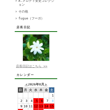
A.メロディ女史コレクシ
ョン
その他
fugue（フーガ）
店長日記
店長日記はこちら >>
カレンダー
＜
2026年8月
＞
日
月
火
水
木
金
土
1
2
3
4
5
6
7
8
9
10
11
12
13
14
15