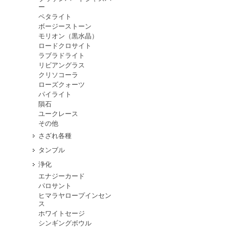
ー
ペタライト
ボージーストーン
モリオン（黒水晶）
ロードクロサイト
ラブラドライト
リビアングラス
クリソコーラ
ローズクォーツ
パイライト
隕石
ユークレース
その他
さざれ各種
タンブル
浄化
エナジーカード
パロサント
ヒマラヤロープインセン
ス
ホワイトセージ
シンギングボウル