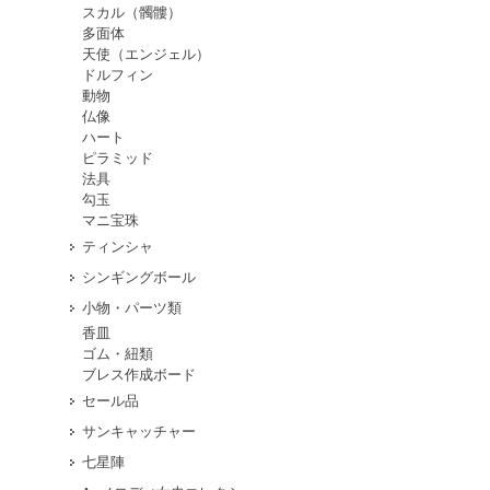
スカル（髑髏）
多面体
天使（エンジェル）
ドルフィン
動物
仏像
ハート
ピラミッド
法具
勾玉
マニ宝珠
ティンシャ
シンギングボール
小物・パーツ類
香皿
ゴム・紐類
ブレス作成ボード
セール品
サンキャッチャー
七星陣