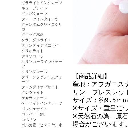
ギラライトインクォーツ
キュープライト
グァバクォーツ
クォーツインクォーツ
クォンタムクワトロシリ
カ
クラック水晶
クランダルライト
グランディディエライト
クリオライト
クリソコーラ
クリソコーラインクォー
ツ
クリソプレーズ
【商品詳細】
グリーンファントムクォ
ーツ
産地：アフガニス
クロムダイオプサイト
リン ブレスレ
クンツァイト
ケセラストーン
サイズ：約9.5ｍｍ
ゲーサイトインクォーツ
※サイズ・重量に
ゴッシェナイト
コッパー（銅）
※天然石の為、原
コベリン
場合がございま
ゴルカ産（ヒマラヤ）水