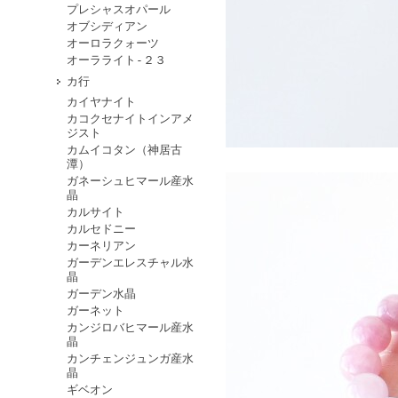
プレシャスオパール
オブシディアン
オーロラクォーツ
オーラライト-２３
カ行
カイヤナイト
カコクセナイトインアメ
ジスト
カムイコタン（神居古
潭）
ガネーシュヒマール産水
晶
カルサイト
カルセドニー
カーネリアン
ガーデンエレスチャル水
晶
ガーデン水晶
ガーネット
カンジロバヒマール産水
晶
カンチェンジュンガ産水
晶
ギベオン