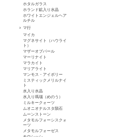
ホタルガラス
ホランド鉱入り水晶
ホワイトエンジェルヘア
ルチル
マ行
マイカ
マグネサイト（ハウライ
ト）
マザーオブパール
マーリナイト
マラカイト
マリアライト
マンモス・アイボリー
ミスティックメリルナイ
ト
水入り水晶
水入り瑪瑙（めのう）
ミルキークォーツ
ムオニオナルスタ隕石
ムーンストーン
メタモルフォーシスクォ
ーツ
メタモルフォーゼス
モウシッシ