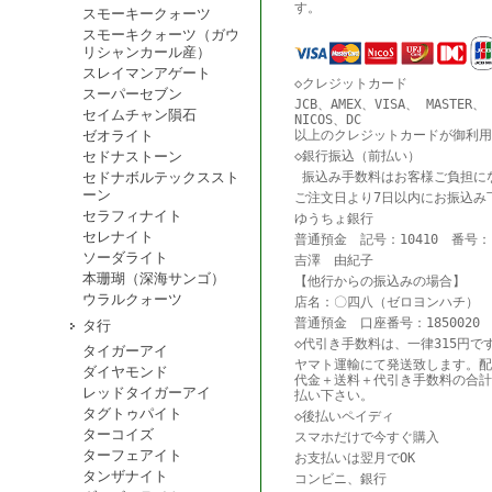
す。
スモーキークォーツ
スモーキクォーツ（ガウ
リシャンカール産）
スレイマンアゲート
◇クレジットカード
スーパーセブン
JCB、AMEX、VISA、 MASTER、
セイムチャン隕石
NICOS、DC
ゼオライト
以上のクレジットカードが御利用
セドナストーン
◇銀行振込（前払い）
セドナボルテックススト
振込み手数料はお客様ご負担に
ーン
ご注文日より7日以内にお振込み
セラフィナイト
ゆうちょ銀行
セレナイト
普通預金 記号：10410 番号：18
ソーダライト
吉澤 由紀子
本珊瑚（深海サンゴ）
【他行からの振込みの場合】
ウラルクォーツ
店名：〇四八（ゼロヨンハチ） 
普通預金 口座番号：1850020
タ行
◇代引き手数料は、一律315円で
タイガーアイ
ヤマト運輸にて発送致します。配
ダイヤモンド
代金＋送料＋代引き手数料の合計
レッドタイガーアイ
払い下さい。
タグトゥパイト
◇後払いペイディ
ターコイズ
スマホだけで今すぐ購入
ターフェアイト
お支払いは翌月でOK
タンザナイト
コンビニ、銀行