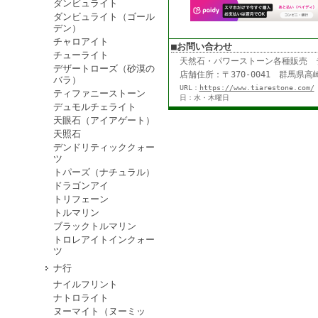
ダンビュライト
ダンビュライト（ゴール
デン）
チャロアイト
■お問い合わせ
チューライト
天然石・パワーストーン各種販売
デザートローズ（砂漠の
店舗住所：〒370-0041 群馬県高崎
バラ）
URL：
https://www.tiarestone.com/
ティファニーストーン
日：水・木曜日
デュモルチェライト
天眼石（アイアゲート）
天照石
デンドリティッククォー
ツ
トパーズ（ナチュラル）
ドラゴンアイ
トリフェーン
トルマリン
ブラックトルマリン
トロレアイトインクォー
ツ
ナ行
ナイルフリント
ナトロライト
ヌーマイト（ヌーミッ