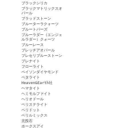
ブラックシリカ
ブラックマトリックスオ
パール
ブラッドストーン
ブルーターラクォーツ
ブルートパーズ
ブルーラダー（エンジェ
ルラダー）クォーツ
ブルーレース
ブレッチアオパール
プレセリブルーストーン
プレナイト
フローライト
ペイソンダイヤモンド
ペタライト
Heaven&Earth社
ヘマタイト
ヘミモルファイト
ヘリオドール
ペリステライト
ペリドット
ベリルミックス
北投石
ホークスアイ