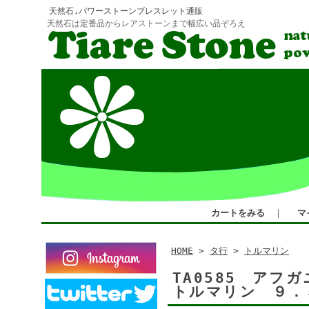
天然石,パワーストーンブレスレット通販
天然石は定番品からレアストーンまで幅広い品ぞろえ
カートをみる
｜
マ
HOME
>
タ行
>
トルマリン
TA0585 ア
トルマリン ９．