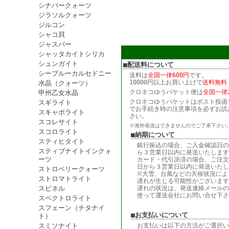
シナバークォーツ
ジラソルクォーツ
ジルコン
シャコ貝
ジャスパー
シャッタカイトシリカ
シュンガイト
■配送料について
シーブルーカルセドニー
送料は
全国一律600円
です。
10000円以上お買い上げで
送料無料
水晶（クォーツ）
クロネコゆうパケット便は
全国一律2
甲州乙女水晶
クロネコゆうパケットはポスト投函
スギライト
でお手続き時の注意事項を必ずお読
スキャポライト
さい。
スコレサイト
※海外発送はできませんのでご了承下さい
スコロライト
■納期について
スティヒタイト
銀行振込の場合、ご入金確認日の
スティブナイトインクォ
ら３営業日以内に発送いたします
ーツ
カード・代引決済の場合、ご注文
日から３営業日以内に発送いたし
ストロベリークォーツ
※大雪、台風などの天候状況によ
ストロマトライト
遅れが生じる可能性がございます
スピネル
遅れの状況は、発送連絡メールの
使って運送会社にお問い合せ下さ
スペクトロライト
スフェーン（チタナイ
■お支払いについて
ト）
スミソナイト
お支払いは以下の方法がご選択い