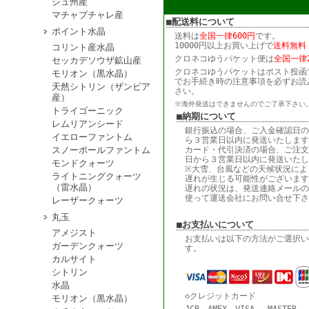
シュ州産
マチャプチャレ産
■配送料について
ポイント水晶
送料は
全国一律600円
です。
10000円以上お買い上げで
送料無料
コリント産水晶
クロネコゆうパケット便は
全国一律2
セッカデソウザ鉱山産
クロネコゆうパケットはポスト投函
モリオン（黒水晶）
でお手続き時の注意事項を必ずお読
天然シトリン（ザンビア
さい。
産）
※海外発送はできませんのでご了承下さい
トライゴーニック
■納期について
レムリアンシード
銀行振込の場合、ご入金確認日の
イエローファントム
ら３営業日以内に発送いたします
スノーボールファントム
カード・代引決済の場合、ご注文
日から３営業日以内に発送いたし
モンドクォーツ
※大雪、台風などの天候状況によ
ライトニングクォーツ
遅れが生じる可能性がございます
（雷水晶）
遅れの状況は、発送連絡メールの
使って運送会社にお問い合せ下さ
レーザークォーツ
丸玉
■お支払いについて
アメジスト
お支払いは以下の方法がご選択い
ガーデンクォーツ
す。
カルサイト
シトリン
水晶
◇クレジットカード
モリオン（黒水晶）