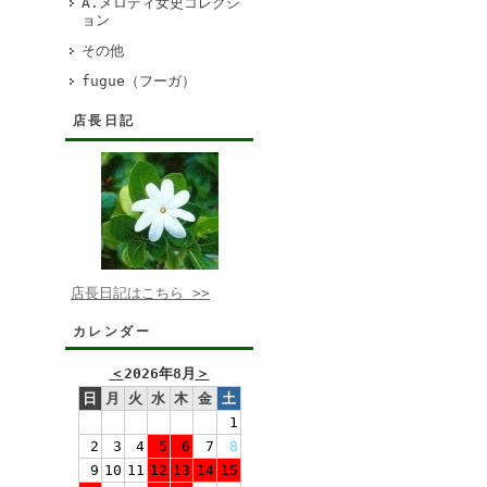
A.メロディ女史コレクシ
ョン
その他
fugue（フーガ）
店長日記
店長日記はこちら >>
カレンダー
＜
2026年8月
＞
日
月
火
水
木
金
土
1
2
3
4
5
6
7
8
9
10
11
12
13
14
15