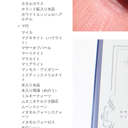
ホタルガラス
ホランド鉱入り水晶
ホワイトエンジェルヘア
ルチル
マ行
マイカ
マグネサイト（ハウライ
ト）
マザーオブパール
マーリナイト
マラカイト
マリアライト
マンモス・アイボリー
ミスティックメリルナイ
ト
水入り水晶
水入り瑪瑙（めのう）
ミルキークォーツ
ムオニオナルスタ隕石
ムーンストーン
メタモルフォーシスクォ
ーツ
メタモルフォーゼス
モウシッシ