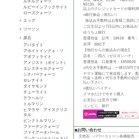
JCB、AMEX、VISA、 MASTER、
ルチルクォーツ
NICOS、DC
ルビーインフックサイト
以上のクレジットカードが御利用
ローズクォーツ
◇銀行振込（前払い）
エッグ
振込み手数料はお客様ご負担に
ご注文日より7日以内にお振込み
ツーソン
ゆうちょ銀行
原石
普通預金 記号：10410 番号：18
吉澤 由紀子
アパタイト
【他行からの振込みの場合】
アホイトインクォ－ツ
店名：〇四八（ゼロヨンハチ） 
アポフィライト
普通預金 口座番号：1850020
アメジスト（ポイント）
◇代引き手数料は、一律315円で
エレスチャルクォーツ
ヤマト運輸にて発送致します。配
シナバークォーツ
代金＋送料＋代引き手数料の合計
セレナイト
払い下さい。
ダイヤモンド
◇後払いペイディ
チューライト
スマホだけで今すぐ購入
テラヘルツ
お支払いは翌月でOK
トルマリン
コンビニ、銀行
ヒマラヤ アイスクリス
タル
ピンクトルマリン
ファーデンクォーツ
■お問い合わせ
ファイアーオパール
天然石・パワーストーン各種販売
ブッケンハートジャスパ