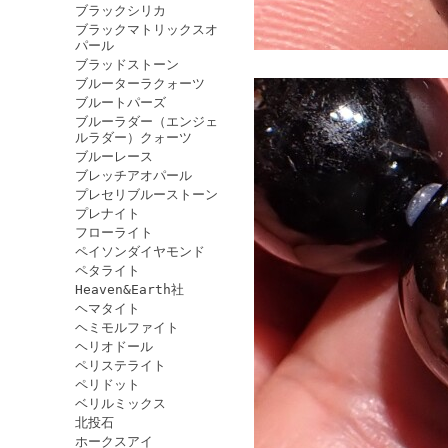
ブラックシリカ
ブラックマトリックスオ
パール
ブラッドストーン
ブルーターラクォーツ
ブルートパーズ
ブルーラダー（エンジェ
ルラダー）クォーツ
ブルーレース
ブレッチアオパール
プレセリブルーストーン
プレナイト
フローライト
ペイソンダイヤモンド
ペタライト
Heaven&Earth社
ヘマタイト
ヘミモルファイト
ヘリオドール
ペリステライト
ペリドット
ベリルミックス
北投石
ホークスアイ