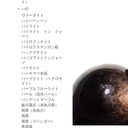
ト）
ハ行
ヴァーダイト
ハイパーシーン
パイライト
パイライト イン クォ
ーツ
パイロクシナイト
パイロクスマンガン鉱
ハックマナイト
パパゴアイトインクォー
ツ
バリサイト
ハーキマー水晶
パープライト（ヘテロサ
イト）
パープルフローライト
パール（淡水パール）
バンデットマーブル
姫川薬石（糸魚川産）
翡翠（糸魚川）
翡翠
翡翠（ラベンダー）
黒翡翠