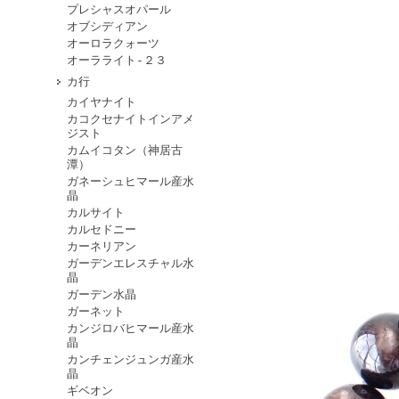
プレシャスオパール
オブシディアン
オーロラクォーツ
オーラライト-２３
カ行
カイヤナイト
カコクセナイトインアメ
ジスト
カムイコタン（神居古
潭）
ガネーシュヒマール産水
晶
カルサイト
カルセドニー
カーネリアン
ガーデンエレスチャル水
晶
ガーデン水晶
ガーネット
カンジロバヒマール産水
晶
カンチェンジュンガ産水
晶
ギベオン