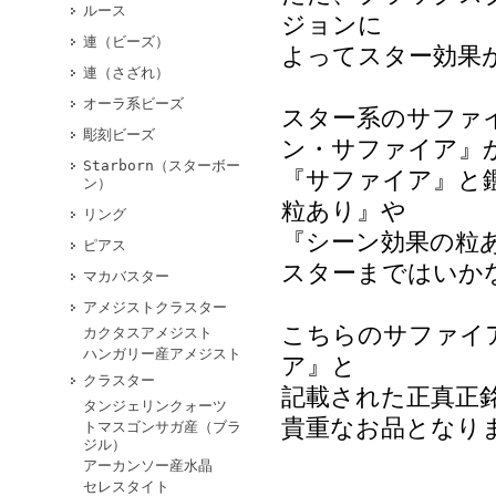
ルース
ジョンに
連（ビーズ）
よってスター効果
連（さざれ）
オーラ系ビーズ
スター系のサファ
彫刻ビーズ
ン・サファイア』
Starborn（スターボー
『サファイア』と
ン）
粒あり』や
リング
『シーン効果の粒
ピアス
スターまではいか
マカバスター
アメジストクラスター
こちらのサファイ
カクタスアメジスト
ハンガリー産アメジスト
ア』と
クラスター
記載された正真正
タンジェリンクォーツ
貴重なお品となり
トマスゴンサガ産（ブラ
ジル）
アーカンソー産水晶
セレスタイト