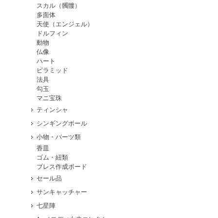
スカル（髑髏）
多面体
天使（エンジェル）
ドルフィン
動物
仏像
ハート
ピラミッド
法具
勾玉
マニ宝珠
ティンシャ
シンギングボール
小物・パーツ類
香皿
ゴム・紐類
ブレス作成ボード
セール品
サンキャッチャー
七星陣