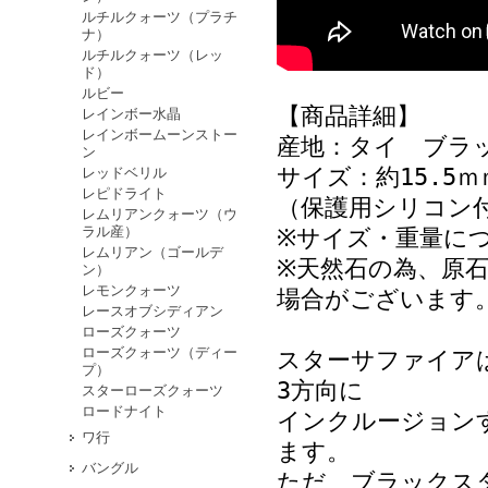
ルチルクォーツ（プラチ
ナ）
ルチルクォーツ（レッ
ド）
ルビー
【商品詳細】
レインボー水晶
レインボームーンストー
産地：タイ ブラ
ン
サイズ：約15.5ｍ
レッドベリル
レピドライト
（保護用シリコ
レムリアンクォーツ（ウ
ラル産）
※サイズ・重量に
レムリアン（ゴールデ
※天然石の為、原
ン）
レモンクォーツ
場合がございます
レースオブシディアン
ローズクォーツ
ローズクォーツ（ディー
スターサファイア
プ）
3方向に
スターローズクォーツ
ロードナイト
インクルージョン
ワ行
ます。
バングル
ただ、ブラックス