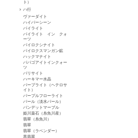
ト）
ハ行
ヴァーダイト
ハイパーシーン
パイライト
パイライト イン クォ
ーツ
パイロクシナイト
パイロクスマンガン鉱
ハックマナイト
パパゴアイトインクォー
ツ
バリサイト
ハーキマー水晶
パープライト（ヘテロサ
イト）
パープルフローライト
パール（淡水パール）
バンデットマーブル
姫川薬石（糸魚川産）
翡翠（糸魚川）
翡翠
翡翠（ラベンダー）
黒翡翠