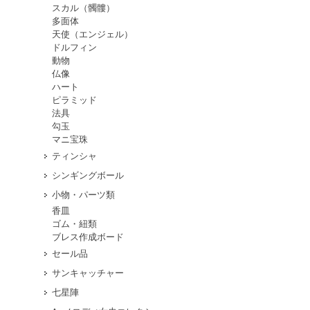
スカル（髑髏）
多面体
天使（エンジェル）
ドルフィン
動物
仏像
ハート
ピラミッド
法具
勾玉
マニ宝珠
ティンシャ
シンギングボール
小物・パーツ類
香皿
ゴム・紐類
ブレス作成ボード
セール品
サンキャッチャー
七星陣