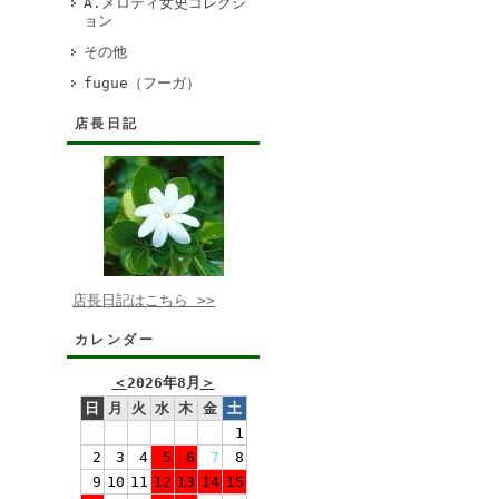
A.メロディ女史コレクシ
ョン
その他
fugue（フーガ）
店長日記
店長日記はこちら >>
カレンダー
＜
2026年8月
＞
日
月
火
水
木
金
土
1
2
3
4
5
6
7
8
9
10
11
12
13
14
15