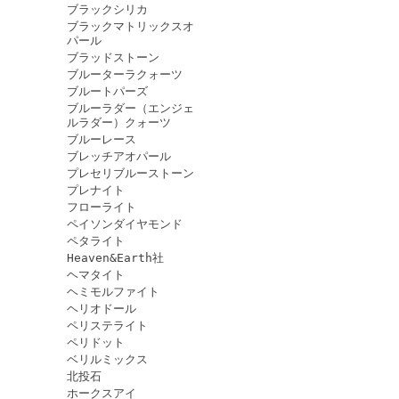
ブラックシリカ
ブラックマトリックスオ
パール
ブラッドストーン
ブルーターラクォーツ
ブルートパーズ
ブルーラダー（エンジェ
ルラダー）クォーツ
ブルーレース
ブレッチアオパール
プレセリブルーストーン
プレナイト
フローライト
ペイソンダイヤモンド
ペタライト
Heaven&Earth社
ヘマタイト
ヘミモルファイト
ヘリオドール
ペリステライト
ペリドット
ベリルミックス
北投石
ホークスアイ