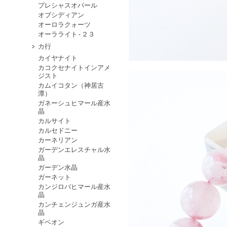
プレシャスオパール
オブシディアン
オーロラクォーツ
オーラライト-２３
カ行
カイヤナイト
カコクセナイトインアメ
ジスト
カムイコタン（神居古
潭）
ガネーシュヒマール産水
晶
カルサイト
カルセドニー
カーネリアン
ガーデンエレスチャル水
晶
ガーデン水晶
ガーネット
カンジロバヒマール産水
晶
カンチェンジュンガ産水
晶
ギベオン