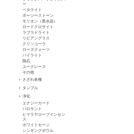
ー
ペタライト
ボージーストーン
モリオン（黒水晶）
ロードクロサイト
ラブラドライト
リビアングラス
クリソコーラ
ローズクォーツ
パイライト
隕石
ユークレース
その他
さざれ各種
タンブル
浄化
エナジーカード
パロサント
ヒマラヤロープインセン
ス
ホワイトセージ
シンギングボウル