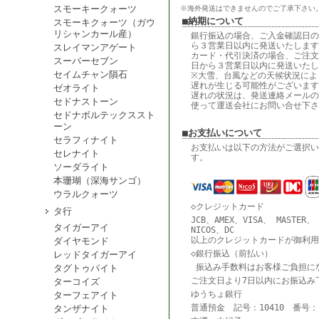
スモーキークォーツ
※海外発送はできませんのでご了承下さい
■納期について
スモーキクォーツ（ガウ
リシャンカール産）
銀行振込の場合、ご入金確認日の
ら３営業日以内に発送いたします
スレイマンアゲート
カード・代引決済の場合、ご注文
スーパーセブン
日から３営業日以内に発送いたし
セイムチャン隕石
※大雪、台風などの天候状況によ
遅れが生じる可能性がございます
ゼオライト
遅れの状況は、発送連絡メールの
セドナストーン
使って運送会社にお問い合せ下さ
セドナボルテックススト
ーン
■お支払いについて
セラフィナイト
お支払いは以下の方法がご選択い
セレナイト
す。
ソーダライト
本珊瑚（深海サンゴ）
ウラルクォーツ
◇クレジットカード
タ行
JCB、AMEX、VISA、 MASTER、
タイガーアイ
NICOS、DC
以上のクレジットカードが御利用
ダイヤモンド
◇銀行振込（前払い）
レッドタイガーアイ
振込み手数料はお客様ご負担に
タグトゥパイト
ご注文日より7日以内にお振込み
ターコイズ
ゆうちょ銀行
ターフェアイト
普通預金 記号：10410 番号：18
タンザナイト