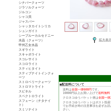
シナバークォーツ
ジラソルクォーツ
ジルコン
シャコ貝
ジャスパー
シャッタカイトシリカ
シュンガイト
シーブルーカルセドニー
拡大表
水晶（クォーツ）
甲州乙女水晶
スギライト
スキャポライト
スコレサイト
スコロライト
スティヒタイト
スティブナイトインクォ
ーツ
ストロベリークォーツ
■配送料について
ストロマトライト
送料は
全国一律600円
です。
スピネル
10000円以上お買い上げで
送料無料
スペクトロライト
クロネコゆうパケット便は
全国一律2
スフェーン（チタナイ
クロネコゆうパケットはポスト投函
ト）
でお手続き時の注意事項を必ずお読
スミソナイト
さい。