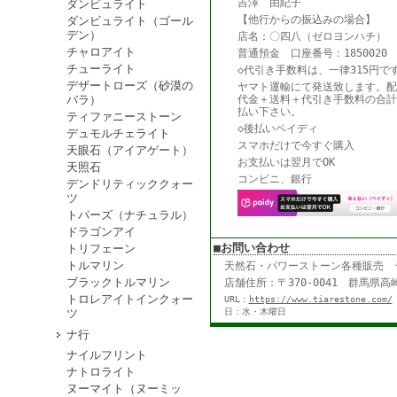
吉澤 由紀子
ダンビュライト
【他行からの振込みの場合】
ダンビュライト（ゴール
デン）
店名：〇四八（ゼロヨンハチ） 
チャロアイト
普通預金 口座番号：1850020
チューライト
◇代引き手数料は、一律315円で
デザートローズ（砂漠の
ヤマト運輸にて発送致します。配
バラ）
代金＋送料＋代引き手数料の合計
払い下さい。
ティファニーストーン
◇後払いペイディ
デュモルチェライト
スマホだけで今すぐ購入
天眼石（アイアゲート）
お支払いは翌月でOK
天照石
コンビニ、銀行
デンドリティッククォー
ツ
トパーズ（ナチュラル）
ドラゴンアイ
■お問い合わせ
トリフェーン
トルマリン
天然石・パワーストーン各種販売
ブラックトルマリン
店舗住所：〒370-0041 群馬県高崎
トロレアイトインクォー
URL：
https://www.tiarestone.com/
ツ
日：水・木曜日
ナ行
ナイルフリント
ナトロライト
ヌーマイト（ヌーミッ