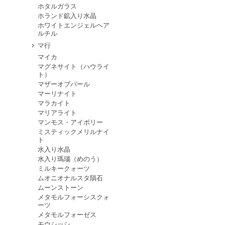
ホタルガラス
ホランド鉱入り水晶
ホワイトエンジェルヘア
ルチル
マ行
マイカ
マグネサイト（ハウライ
ト）
マザーオブパール
マーリナイト
マラカイト
マリアライト
マンモス・アイボリー
ミスティックメリルナイ
ト
水入り水晶
水入り瑪瑙（めのう）
ミルキークォーツ
ムオニオナルスタ隕石
ムーンストーン
メタモルフォーシスクォ
ーツ
メタモルフォーゼス
モウシッシ