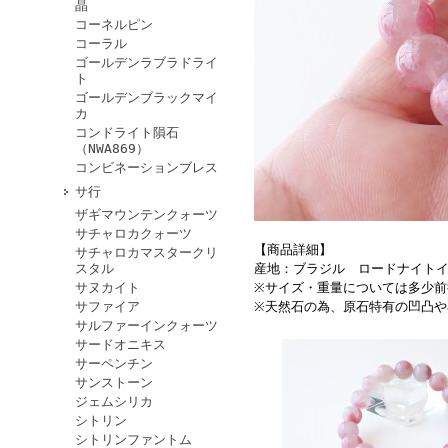
晶
コーネルピン
コーラル
ゴールデンラブラドライ
ト
ゴールデンブラックマイ
カ
コンドライト隕石
（NWA869）
コンビネーションブレス
サ行
ザギマウンテンクォーツ
サチャロカクォーツ
【商品詳細】
サチャロカマスタークリ
産地：ブラジル ロードナイトイン
スタル
※サイズ・重量については多少
サヌカイト
※天然石の為、原石特有の凹凸
サファイア
サルファーインクォーツ
サードオニキス
サーペンチン
サンストーン
ジェムシリカ
シトリン
シトリンファントム