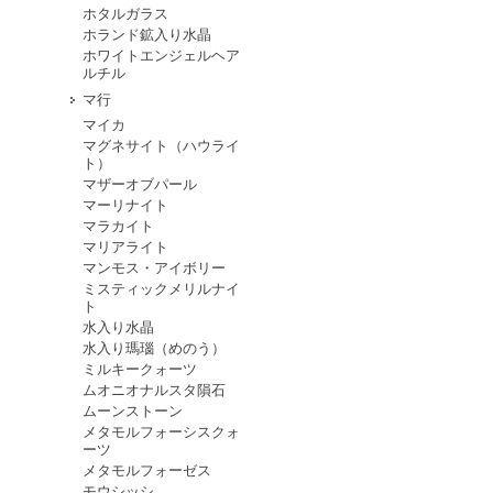
ホタルガラス
ホランド鉱入り水晶
ホワイトエンジェルヘア
ルチル
マ行
マイカ
マグネサイト（ハウライ
ト）
マザーオブパール
マーリナイト
マラカイト
マリアライト
マンモス・アイボリー
ミスティックメリルナイ
ト
水入り水晶
水入り瑪瑙（めのう）
ミルキークォーツ
ムオニオナルスタ隕石
ムーンストーン
メタモルフォーシスクォ
ーツ
メタモルフォーゼス
モウシッシ