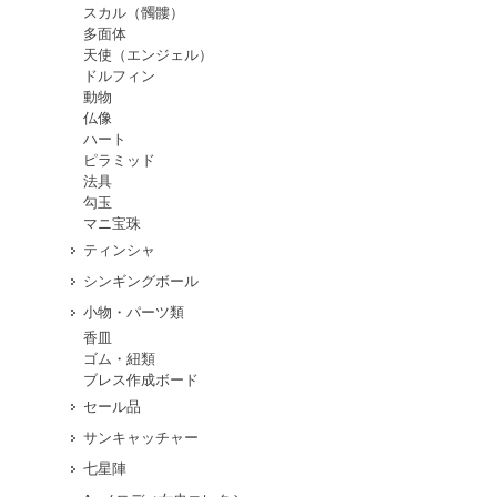
スカル（髑髏）
多面体
天使（エンジェル）
ドルフィン
動物
仏像
ハート
ピラミッド
法具
勾玉
マニ宝珠
ティンシャ
シンギングボール
小物・パーツ類
香皿
ゴム・紐類
ブレス作成ボード
セール品
サンキャッチャー
七星陣