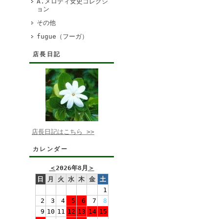
A.メロディ女史コレクシ
ョン
その他
fugue（フーガ）
店長日記
店長日記はこちら >>
カレンダー
＜
2026年8月
＞
日
月
火
水
木
金
土
1
2
3
4
5
6
7
8
9
10
11
12
13
14
15