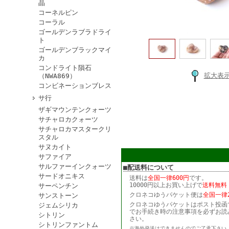
晶
コーネルピン
コーラル
ゴールデンラブラドライ
ト
ゴールデンブラックマイ
カ
コンドライト隕石
拡大表
（NWA869）
コンビネーションブレス
サ行
ザギマウンテンクォーツ
サチャロカクォーツ
サチャロカマスタークリ
スタル
サヌカイト
サファイア
サルファーインクォーツ
■配送料について
サードオニキス
送料は
全国一律600円
です。
10000円以上お買い上げで
送料無料
サーペンチン
クロネコゆうパケット便は
全国一律2
サンストーン
クロネコゆうパケットはポスト投函
ジェムシリカ
でお手続き時の注意事項を必ずお読
シトリン
さい。
シトリンファントム
※海外発送はできませんのでご了承下さい