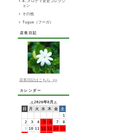
A.メロディ女史コレクシ
ョン
その他
fugue（フーガ）
店長日記
店長日記はこちら >>
カレンダー
＜
2026年8月
＞
日
月
火
水
木
金
土
1
2
3
4
5
6
7
8
9
10
11
12
13
14
15