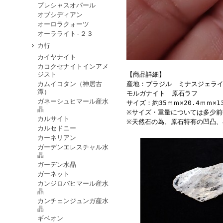
プレシャスオパール
オブシディアン
オーロラクォーツ
オーラライト-２３
カ行
カイヤナイト
カコクセナイトインアメ
【商品詳細】
ジスト
産地：ブラジル ミナスジェラ
カムイコタン（神居古
潭）
モルガナイト 原石ラフ
ガネーシュヒマール産水
サイズ：約35ｍｍ×20.4ｍｍ×
晶
※サイズ・重量については多少
カルサイト
※天然石の為、原石特有の凹凸
カルセドニー
カーネリアン
ガーデンエレスチャル水
晶
ガーデン水晶
ガーネット
カンジロバヒマール産水
晶
カンチェンジュンガ産水
晶
ギベオン