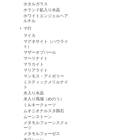
ホタルガラス
ホランド鉱入り水晶
ホワイトエンジェルヘア
ルチル
マ行
マイカ
マグネサイト（ハウライ
ト）
マザーオブパール
マーリナイト
マラカイト
マリアライト
マンモス・アイボリー
ミスティックメリルナイ
ト
水入り水晶
水入り瑪瑙（めのう）
ミルキークォーツ
ムオニオナルスタ隕石
ムーンストーン
メタモルフォーシスクォ
ーツ
メタモルフォーゼス
モウシッシ