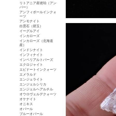
リトアニア産琥珀（アン
バー）
アンフィボールインクォ
ーツ
アンモナイト
出雲石（碧玉）
イーグルアイ
インカローズ
インカローズ（北海道
産）
インドシナイト
インフィナイト
インペリアルトパーズ
エクロジャイト
エピドートインクォーツ
エメラルド
エンジェライト
エンジェルシリカ
エンジェルヘアルチル
オウロヴェルデクォーツ
オケナイト
オニキス
オパール
ブルーオパール