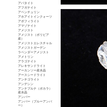
アパタイト
アフガナイト
アベンチュリン
アホアイトインクォーツ
アポフィライト
アマゾナイト
アメジスト
アメジスト（ボリビア
産）
アメジストエレスチャル
アメジストガーデン
ラベンダーアメジスト
アメトリン
アラゴナイト
アレキサンドライト
アーカンソー産水晶
アースシードライト
アンチゴライト
アンデシン
アンナプルナ（ポカラ）
産水晶
アンバー
アンバー（ブルーアンバ
ー）