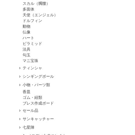
スカル（髑髏）
多面体
天使（エンジェル）
ドルフィン
動物
仏像
ハート
ピラミッド
法具
勾玉
マニ宝珠
ティンシャ
シンギングボール
小物・パーツ類
香皿
ゴム・紐類
ブレス作成ボード
セール品
サンキャッチャー
七星陣