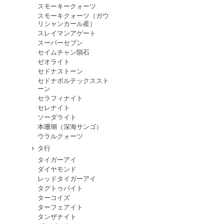
スモーキークォーツ
スモーキクォーツ（ガウ
リシャンカール産）
スレイマンアゲート
スーパーセブン
セイムチャン隕石
ゼオライト
セドナストーン
セドナボルテックススト
ーン
セラフィナイト
セレナイト
ソーダライト
本珊瑚（深海サンゴ）
ウラルクォーツ
タ行
タイガーアイ
ダイヤモンド
レッドタイガーアイ
タグトゥパイト
ターコイズ
ターフェアイト
タンザナイト