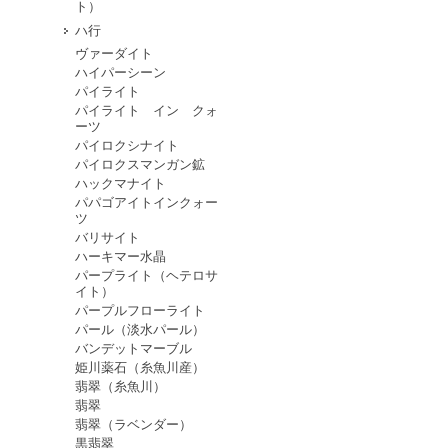
ト）
ハ行
ヴァーダイト
ハイパーシーン
パイライト
パイライト イン クォ
ーツ
パイロクシナイト
パイロクスマンガン鉱
ハックマナイト
パパゴアイトインクォー
ツ
バリサイト
ハーキマー水晶
パープライト（ヘテロサ
イト）
パープルフローライト
パール（淡水パール）
バンデットマーブル
姫川薬石（糸魚川産）
翡翠（糸魚川）
翡翠
翡翠（ラベンダー）
黒翡翠