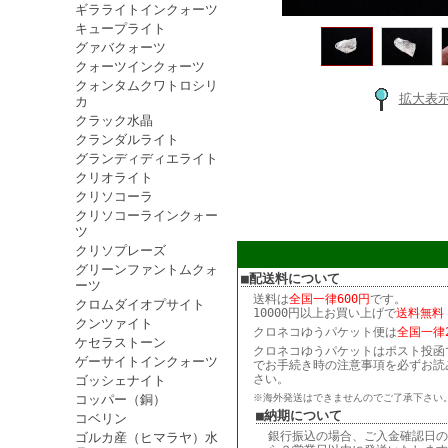
ギラライトインクォーツ
キュープライト
グァバクォーツ
クォーツインクォーツ
クォンタムクワトロシリ
拡大表
カ
クラック水晶
クランダルライト
グランディディエライト
クリオライト
クリソコーラ
クリソコーラインクォー
ツ
クリソプレーズ
グリーンファントムクォ
■配送料について
ーツ
送料は
全国一律600円
です。
クロムダイオプサイト
10000円以上お買い上げで
送料無料
クンツァイト
クロネコゆうパケット便は
全国一律2
ケセラストーン
クロネコゆうパケットはポスト投函
ゲーサイトインクォーツ
でお手続き時の注意事項を必ずお読
さい。
ゴッシェナイト
コッパー（銅）
※海外発送はできませんのでご了承下さい
■納期について
コベリン
銀行振込の場合、ご入金確認日の
ゴルカ産（ヒマラヤ）水