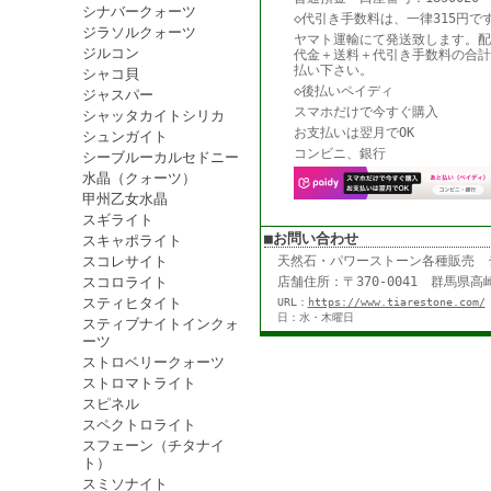
シナバークォーツ
◇代引き手数料は、一律315円で
ジラソルクォーツ
ヤマト運輸にて発送致します。配
ジルコン
代金＋送料＋代引き手数料の合計
払い下さい。
シャコ貝
◇後払いペイディ
ジャスパー
スマホだけで今すぐ購入
シャッタカイトシリカ
お支払いは翌月でOK
シュンガイト
コンビニ、銀行
シーブルーカルセドニー
水晶（クォーツ）
甲州乙女水晶
スギライト
■お問い合わせ
スキャポライト
スコレサイト
天然石・パワーストーン各種販売
スコロライト
店舗住所：〒370-0041 群馬県高崎
スティヒタイト
URL：
https://www.tiarestone.com/
日：水・木曜日
スティブナイトインクォ
ーツ
ストロベリークォーツ
ストロマトライト
スピネル
スペクトロライト
スフェーン（チタナイ
ト）
スミソナイト