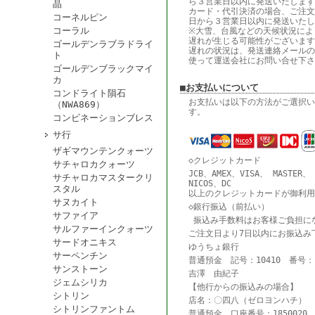
ら３営業日以内に発送いたします
晶
カード・代引決済の場合、ご注文
コーネルピン
日から３営業日以内に発送いたし
コーラル
※大雪、台風などの天候状況によ
遅れが生じる可能性がございます
ゴールデンラブラドライ
遅れの状況は、発送連絡メールの
ト
使って運送会社にお問い合せ下さ
ゴールデンブラックマイ
カ
■お支払いについて
コンドライト隕石
お支払いは以下の方法がご選択い
（NWA869）
す。
コンビネーションブレス
サ行
ザギマウンテンクォーツ
◇クレジットカード
サチャロカクォーツ
JCB、AMEX、VISA、 MASTER、
サチャロカマスタークリ
NICOS、DC
スタル
以上のクレジットカードが御利用
サヌカイト
◇銀行振込（前払い）
サファイア
振込み手数料はお客様ご負担に
サルファーインクォーツ
ご注文日より7日以内にお振込み
サードオニキス
ゆうちょ銀行
サーペンチン
普通預金 記号：10410 番号：18
サンストーン
吉澤 由紀子
ジェムシリカ
【他行からの振込みの場合】
シトリン
店名：〇四八（ゼロヨンハチ） 
シトリンファントム
普通預金 口座番号：1850020