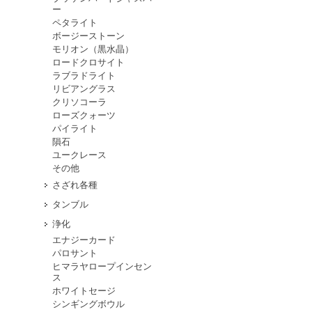
ー
ペタライト
ボージーストーン
モリオン（黒水晶）
ロードクロサイト
ラブラドライト
リビアングラス
クリソコーラ
ローズクォーツ
パイライト
隕石
ユークレース
その他
さざれ各種
タンブル
浄化
エナジーカード
パロサント
ヒマラヤロープインセン
ス
ホワイトセージ
シンギングボウル