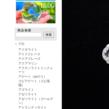
商品検索
ア行
アイオライト
アイドクレース
アクアプレーズ
アクアマリン
アクチノライトインクォ
ーツ
アゲート（めのう）
ゴビアゲート（ゴビ瑪
瑙）
アズライト
アゼツライト
アゼツライト（ゴールデ
ン）
アトランティサイト