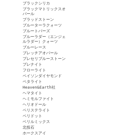
ブラックシリカ
ブラックマトリックスオ
パール
ブラッドストーン
ブルーターラクォーツ
ブルートパーズ
ブルーラダー（エンジェ
ルラダー）クォーツ
ブルーレース
ブレッチアオパール
プレセリブルーストーン
プレナイト
フローライト
ペイソンダイヤモンド
ペタライト
Heaven&Earth社
ヘマタイト
ヘミモルファイト
ヘリオドール
ペリステライト
ペリドット
ベリルミックス
北投石
ホークスアイ