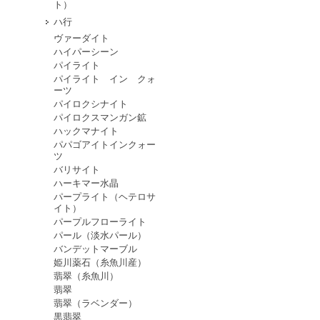
ト）
ハ行
ヴァーダイト
ハイパーシーン
パイライト
パイライト イン クォ
ーツ
パイロクシナイト
パイロクスマンガン鉱
ハックマナイト
パパゴアイトインクォー
ツ
バリサイト
ハーキマー水晶
パープライト（ヘテロサ
イト）
パープルフローライト
パール（淡水パール）
バンデットマーブル
姫川薬石（糸魚川産）
翡翠（糸魚川）
翡翠
翡翠（ラベンダー）
黒翡翠