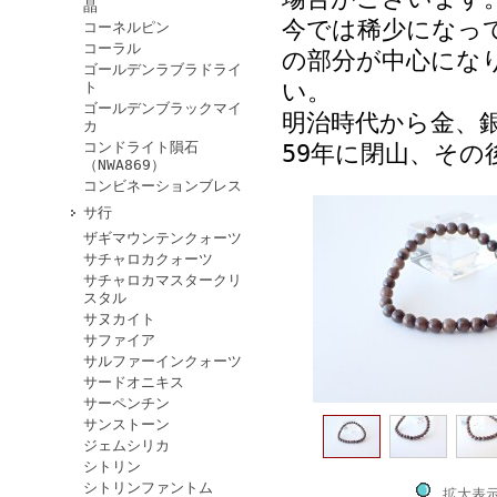
晶
今では稀少になっ
コーネルピン
コーラル
の部分が中心にな
ゴールデンラブラドライ
い。
ト
ゴールデンブラックマイ
明治時代から金、
カ
コンドライト隕石
59年に閉山、そ
（NWA869）
コンビネーションブレス
サ行
ザギマウンテンクォーツ
サチャロカクォーツ
サチャロカマスタークリ
スタル
サヌカイト
サファイア
サルファーインクォーツ
サードオニキス
サーペンチン
サンストーン
ジェムシリカ
シトリン
シトリンファントム
拡大表