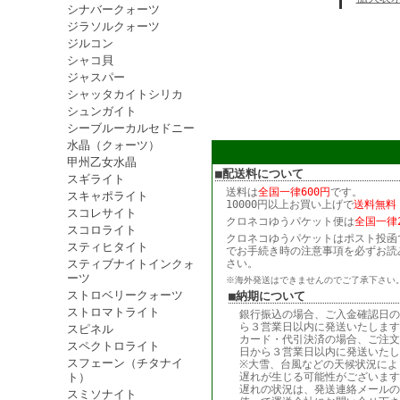
シナバークォーツ
ジラソルクォーツ
ジルコン
シャコ貝
ジャスパー
シャッタカイトシリカ
シュンガイト
シーブルーカルセドニー
水晶（クォーツ）
甲州乙女水晶
■配送料について
スギライト
送料は
全国一律600円
です。
スキャポライト
10000円以上お買い上げで
送料無料
スコレサイト
クロネコゆうパケット便は
全国一律2
スコロライト
クロネコゆうパケットはポスト投函
スティヒタイト
でお手続き時の注意事項を必ずお読
スティブナイトインクォ
さい。
ーツ
※海外発送はできませんのでご了承下さい
ストロベリークォーツ
■納期について
ストロマトライト
銀行振込の場合、ご入金確認日の
ら３営業日以内に発送いたします
スピネル
カード・代引決済の場合、ご注文
スペクトロライト
日から３営業日以内に発送いたし
スフェーン（チタナイ
※大雪、台風などの天候状況によ
ト）
遅れが生じる可能性がございます
遅れの状況は、発送連絡メールの
スミソナイト