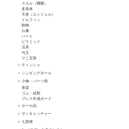
スカル（髑髏）
多面体
天使（エンジェル）
ドルフィン
動物
仏像
ハート
ピラミッド
法具
勾玉
マニ宝珠
ティンシャ
シンギングボール
小物・パーツ類
香皿
ゴム・紐類
ブレス作成ボード
セール品
サンキャッチャー
七星陣