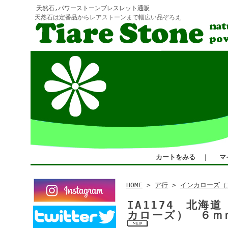
天然石,パワーストーンブレスレット通販
天然石は定番品からレアストーンまで幅広い品ぞろえ
カートをみる
｜
マ
HOME
>
ア行
>
インカローズ（
IA1174 北
カローズ） ６ｍ