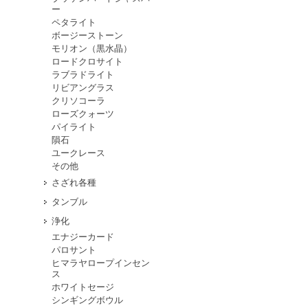
ー
ペタライト
ボージーストーン
モリオン（黒水晶）
ロードクロサイト
ラブラドライト
リビアングラス
クリソコーラ
ローズクォーツ
パイライト
隕石
ユークレース
その他
さざれ各種
タンブル
浄化
エナジーカード
パロサント
ヒマラヤロープインセン
ス
ホワイトセージ
シンギングボウル