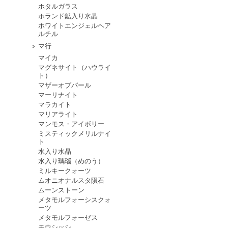
ホタルガラス
ホランド鉱入り水晶
ホワイトエンジェルヘア
ルチル
マ行
マイカ
マグネサイト（ハウライ
ト）
マザーオブパール
マーリナイト
マラカイト
マリアライト
マンモス・アイボリー
ミスティックメリルナイ
ト
水入り水晶
水入り瑪瑙（めのう）
ミルキークォーツ
ムオニオナルスタ隕石
ムーンストーン
メタモルフォーシスクォ
ーツ
メタモルフォーゼス
モウシッシ