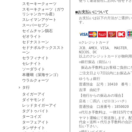
使って運送会社にお問い合せ下さ
スモーキークォーツ
スモーキクォーツ（ガウ
■お支払いについて
リシャンカール産）
お支払いは以下の方法がご選択い
スレイマンアゲート
す。
スーパーセブン
セイムチャン隕石
ゼオライト
セドナストーン
◇クレジットカード
セドナボルテックススト
JCB、AMEX、VISA、 MASTER、
ーン
NICOS、DC
以上のクレジットカードが御利用
セラフィナイト
◇銀行振込（前払い）
セレナイト
振込み手数料はお客様ご負担に
ソーダライト
ご注文日より7日以内にお振込み
本珊瑚（深海サンゴ）
ゆうちょ銀行
ウラルクォーツ
普通預金 記号：10410 番号：18
タ行
吉澤 由紀子
タイガーアイ
【他行からの振込みの場合】
ダイヤモンド
店名：〇四八（ゼロヨンハチ） 
レッドタイガーアイ
普通預金 口座番号：1850020
タグトゥパイト
◇代引き手数料は、一律315円で
ターコイズ
ヤマト運輸にて発送致します。配
ターフェアイト
代金＋送料＋代引き手数料の合計
払い下さい。
タンザナイト
◇後払いペイディ