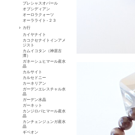
プレシャスオパール
オブシディアン
オーロラクォーツ
オーラライト-２３
カ行
カイヤナイト
カコクセナイトインアメ
ジスト
カムイコタン（神居古
潭）
ガネーシュヒマール産水
晶
カルサイト
カルセドニー
カーネリアン
ガーデンエレスチャル水
晶
ガーデン水晶
ガーネット
カンジロバヒマール産水
晶
カンチェンジュンガ産水
晶
ギベオン