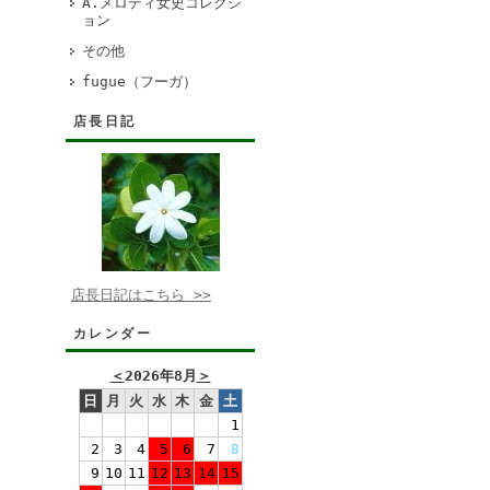
A.メロディ女史コレクシ
ョン
その他
fugue（フーガ）
店長日記
店長日記はこちら >>
カレンダー
＜
2026年8月
＞
日
月
火
水
木
金
土
1
2
3
4
5
6
7
8
9
10
11
12
13
14
15