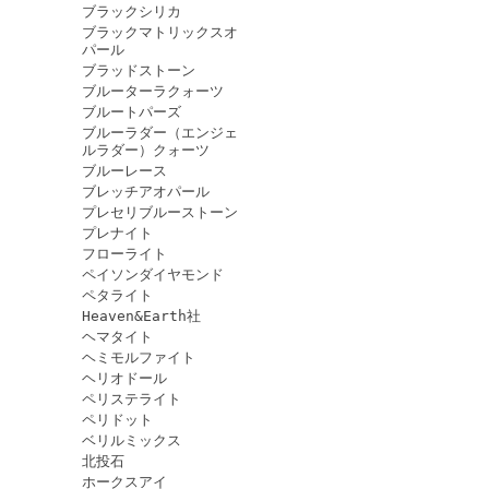
ブラックシリカ
ブラックマトリックスオ
パール
ブラッドストーン
ブルーターラクォーツ
ブルートパーズ
ブルーラダー（エンジェ
ルラダー）クォーツ
ブルーレース
ブレッチアオパール
プレセリブルーストーン
プレナイト
フローライト
ペイソンダイヤモンド
ペタライト
Heaven&Earth社
ヘマタイト
ヘミモルファイト
ヘリオドール
ペリステライト
ペリドット
ベリルミックス
北投石
ホークスアイ