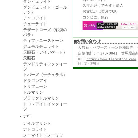
ダンビュライト
スマホだけで今すぐ購入
ダンビュライト（ゴール
お支払いは翌月でOK
デン）
コンビニ、銀行
チャロアイト
チューライト
デザートローズ（砂漠の
バラ）
ティファニーストーン
■お問い合わせ
デュモルチェライト
天然石・パワーストーン各種販売
天眼石（アイアゲート）
店舗住所：〒370-0041 群馬県高崎
天照石
URL：
https://www.tiarestone.com/
デンドリティッククォー
日：水・木曜日
ツ
トパーズ（ナチュラル）
ドラゴンアイ
トリフェーン
トルマリン
ブラックトルマリン
トロレアイトインクォー
ツ
ナ行
ナイルフリント
ナトロライト
ヌーマイト（ヌーミッ