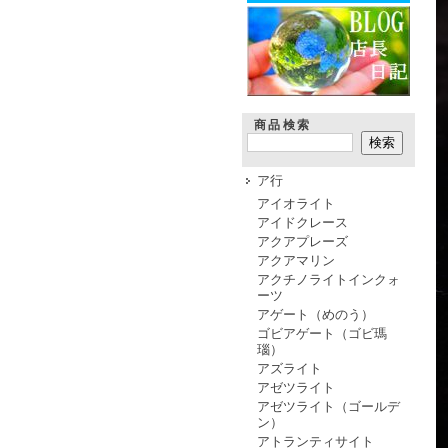
商品検索
ア行
アイオライト
アイドクレース
アクアプレーズ
アクアマリン
アクチノライトインクォ
ーツ
アゲート（めのう）
ゴビアゲート（ゴビ瑪
瑙）
アズライト
アゼツライト
アゼツライト（ゴールデ
ン）
アトランティサイト