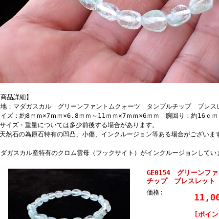
【商品詳細】
産地：マダガスカル グリーンファントムクォーツ タンブルチップ ブレ
イズ：約8ｍｍ×7ｍｍ×6.8ｍｍ～11ｍｍ×7ｍｍ×6ｍｍ 腕回り：約16ｃ
※サイズ・重量については多少前後する場合があります。
※天然石の為原石特有の凹凸、小傷、インクルージョン等ある場合がございま
マダガスカル産特有のクロム雲母（フックサイト）がインクルージョンしてい
GE0154 グリーン
チップ ブレスレッ
価格:
11,
[ポイン