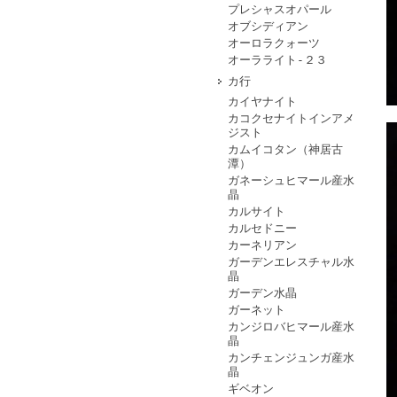
プレシャスオパール
オブシディアン
オーロラクォーツ
オーラライト-２３
カ行
カイヤナイト
カコクセナイトインアメ
ジスト
カムイコタン（神居古
潭）
ガネーシュヒマール産水
晶
カルサイト
カルセドニー
カーネリアン
ガーデンエレスチャル水
晶
ガーデン水晶
ガーネット
カンジロバヒマール産水
晶
カンチェンジュンガ産水
晶
ギベオン