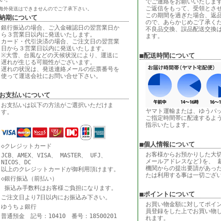
でご連絡をお願いいたしま
ご返信をもって、受領とさ
海外発送はできませんのでご了承下さい。
この期間を過ぎた場合、返
■納期について
ので、あらかじめご了承く
銀行振込の場合、ご入金確認日の翌営業日か
不良品交換、誤品配送交換
ら３営業日以内に発送いたします。
ます。
カード・代引決済の場合、ご注文日の翌営業
日から３営業日以内に発送いたします。
※大雪、台風などの天候状況により、運送に
■配送時間について
遅れが生じる可能性がございます。
遅れの状況は、発送連絡メールの伝票番号を
使って運送会社にお問い合せ下さい。
■お支払いについて
お支払いは以下の方法がご選択いただけま
ヤマト運輸または、ゆうパ
す。
ご指定時間帯に配達するよ
指示いたします。
■個人情報について
◇クレジットカード
お客様からお預かりした大切
JCB、AMEX、VISA、 MASTER、 UFJ、
メールアドレスなど)を、 
NICOS、DC
機関からの提出要請があっ
以上のクレジットカードが御利用頂けます。
たは利用する事は一切ござ
◇銀行振込（前払い）
振込み手数料はお客様ご負担になります。
■ポイントについて
ご注文日より7日以内にお振込み下さい。
お買い物金額に対してポイ
ゆうちょ銀行
員登録をした上でお買い物
普通預金 記号：10410 番号：18500201
れます。