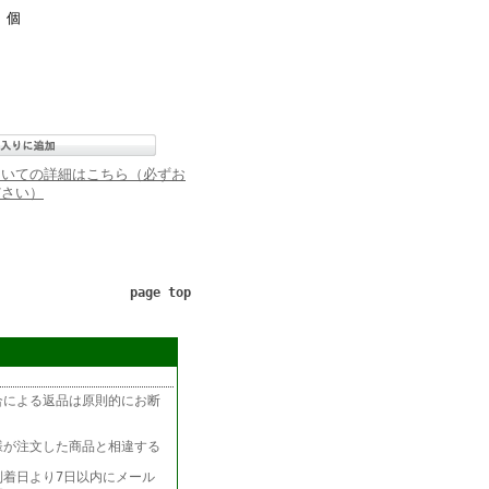
個
ついての詳細はこちら（必ずお
ださい）
page top
合による返品は原則的にお断
様が注文した商品と相違する
着日より7日以内にメール