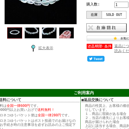
購入数:
在庫
SOLD OUT
返品に
拡大表示
読みく
ご利用案内
送料について
■返品交換について
料は
全国一律600円
です。
商品の性質上、お客様の都
0000円以上お買い上げで
送料無料！
りしています。
１．商品に瑕疵がある場合
ロネコゆうパケット便は
全国一律280円
です。
２．当店の過失によりお客
ロネコゆうパケットはポスト投函でのお届けなの
商品が届けられた場合
お手続き時の注意事項を必ずお読みの上ご指定下
上記に該当する場合、商品到
い。