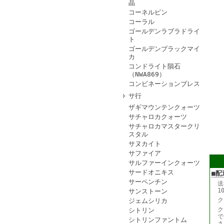
晶
コーネルピン
コーラル
ゴールデンラブラドライ
ト
ゴールデンブラックマイ
カ
コンドライト隕石
（NWA869）
コンビネーションブレス
サ行
ザギマウンテンクォーツ
サチャロカクォーツ
サチャロカマスタークリ
スタル
サヌカイト
サファイア
サルファーインクォーツ
サードオニキス
■配
サーペンチン
送
1
サンストーン
ク
ジェムシリカ
ク
シトリン
で
シトリンファントム
さ