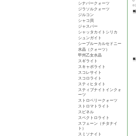
シナバークォーツ
※
ジラソルクォーツ
ジルコン
シャコ貝
ジャスパー
シャッタカイトシリカ
シュンガイト
シーブルーカルセドニー
水晶（クォーツ）
甲州乙女水晶
スギライト
スキャポライト
スコレサイト
スコロライト
スティヒタイト
スティブナイトインクォ
ーツ
ストロベリークォーツ
ストロマトライト
スピネル
スペクトロライト
スフェーン（チタナイ
ト）
スミソナイト