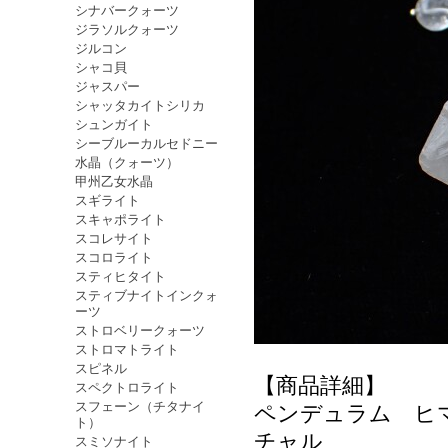
シナバークォーツ
ジラソルクォーツ
ジルコン
シャコ貝
ジャスパー
シャッタカイトシリカ
シュンガイト
シーブルーカルセドニー
水晶（クォーツ）
甲州乙女水晶
スギライト
スキャポライト
スコレサイト
スコロライト
スティヒタイト
スティブナイトインクォ
ーツ
ストロベリークォーツ
ストロマトライト
スピネル
【商品詳細】
スペクトロライト
スフェーン（チタナイ
ペンデュラム ヒ
ト）
チャル
スミソナイト