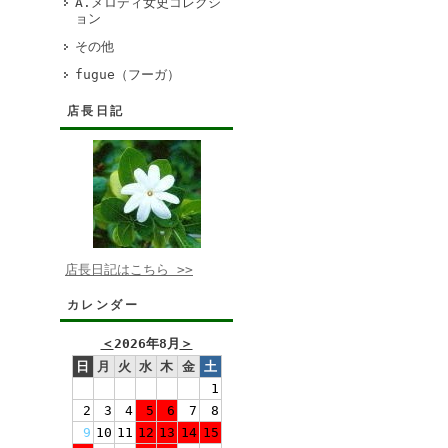
A.メロディ女史コレクシ
ョン
その他
fugue（フーガ）
店長日記
店長日記はこちら >>
カレンダー
＜
2026年8月
＞
日
月
火
水
木
金
土
1
2
3
4
5
6
7
8
9
10
11
12
13
14
15