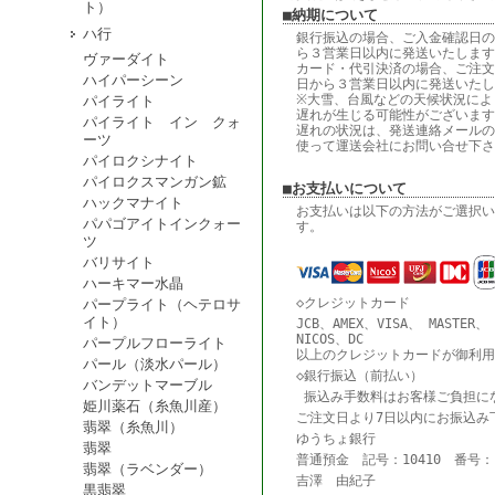
ト）
■納期について
ハ行
銀行振込の場合、ご入金確認日の
ら３営業日以内に発送いたします
ヴァーダイト
カード・代引決済の場合、ご注文
ハイパーシーン
日から３営業日以内に発送いたし
※大雪、台風などの天候状況によ
パイライト
遅れが生じる可能性がございます
パイライト イン クォ
遅れの状況は、発送連絡メールの
ーツ
使って運送会社にお問い合せ下さ
パイロクシナイト
パイロクスマンガン鉱
■お支払いについて
ハックマナイト
お支払いは以下の方法がご選択い
パパゴアイトインクォー
す。
ツ
バリサイト
ハーキマー水晶
◇クレジットカード
パープライト（ヘテロサ
イト）
JCB、AMEX、VISA、 MASTER、
NICOS、DC
パープルフローライト
以上のクレジットカードが御利用
パール（淡水パール）
◇銀行振込（前払い）
バンデットマーブル
振込み手数料はお客様ご負担に
姫川薬石（糸魚川産）
ご注文日より7日以内にお振込み
翡翠（糸魚川）
ゆうちょ銀行
翡翠
普通預金 記号：10410 番号：18
翡翠（ラベンダー）
吉澤 由紀子
黒翡翠