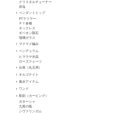
クリスタルチューナー
岩塩
ペンダントトップ
PTラリマー
ＰＴ各種
ネックレス
ギベオン隕石
瑠璃ガラス
マクラメ編み
ペンデュラム
ヒマラヤ水晶
ローズクォーツ
台座（丸玉用）
オルゴナイト
風水アイテム
ワンド
彫刻（カービング）
ガネーシャ
九尾の狐
シヴァリンガム