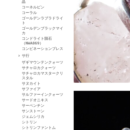
晶
コーネルピン
コーラル
ゴールデンラブラドライ
ト
ゴールデンブラックマイ
カ
コンドライト隕石
（NWA869）
コンビネーションブレス
サ行
ザギマウンテンクォーツ
サチャロカクォーツ
サチャロカマスタークリ
スタル
サヌカイト
サファイア
サルファーインクォーツ
サードオニキス
サーペンチン
サンストーン
ジェムシリカ
シトリン
シトリンファントム