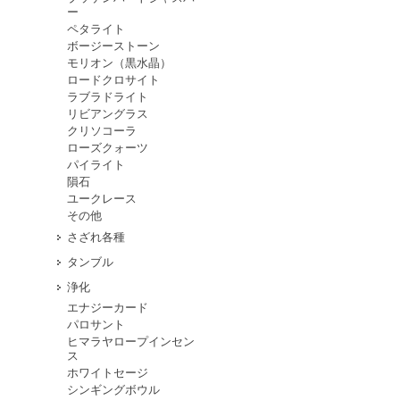
ー
ペタライト
ボージーストーン
モリオン（黒水晶）
ロードクロサイト
ラブラドライト
リビアングラス
クリソコーラ
ローズクォーツ
パイライト
隕石
ユークレース
その他
さざれ各種
タンブル
浄化
エナジーカード
パロサント
ヒマラヤロープインセン
ス
ホワイトセージ
シンギングボウル