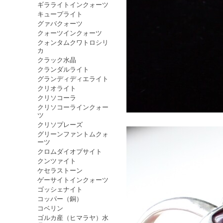
ギラライトインクォーツ
キュープライト
グァバクォーツ
クォーツインクォーツ
クォンタムクワトロシリ
カ
クラック水晶
クランダルライト
グランディディエライト
クリオライト
クリソコーラ
クリソコーラインクォー
ツ
クリソプレーズ
グリーンファントムクォ
ーツ
クロムダイオプサイト
クンツァイト
ケセラストーン
ゲーサイトインクォーツ
ゴッシェナイト
コッパー（銅）
コベリン
ゴルカ産（ヒマラヤ）水