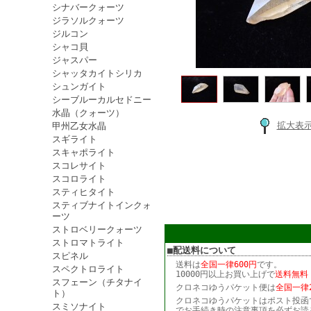
シナバークォーツ
ジラソルクォーツ
ジルコン
シャコ貝
ジャスパー
シャッタカイトシリカ
シュンガイト
シーブルーカルセドニー
水晶（クォーツ）
拡大表
甲州乙女水晶
スギライト
スキャポライト
スコレサイト
スコロライト
スティヒタイト
スティブナイトインクォ
ーツ
ストロベリークォーツ
ストロマトライト
■配送料について
スピネル
送料は
全国一律600円
です。
スペクトロライト
10000円以上お買い上げで
送料無料
スフェーン（チタナイ
クロネコゆうパケット便は
全国一律2
ト）
クロネコゆうパケットはポスト投函
スミソナイト
でお手続き時の注意事項を必ずお読