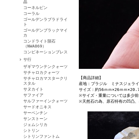
晶
コーネルピン
コーラル
ゴールデンラブラドライ
ト
ゴールデンブラックマイ
カ
コンドライト隕石
（NWA869）
コンビネーションブレス
サ行
ザギマウンテンクォーツ
サチャロカクォーツ
【商品詳細】
サチャロカマスタークリ
スタル
産地：ブラジル ミナスジェラ
サヌカイト
サイズ：約56ｍｍ×26ｍｍ×20
サファイア
※サイズ・重量については多少
サルファーインクォーツ
※天然石の為、原石特有の凹凸
サードオニキス
サーペンチン
サンストーン
ジェムシリカ
シトリン
シトリンファントム