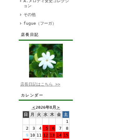
A.メロディ女史コレクシ
ョン
その他
fugue（フーガ）
店長日記
店長日記はこちら >>
カレンダー
＜
2026年8月
＞
日
月
火
水
木
金
土
1
2
3
4
5
6
7
8
9
10
11
12
13
14
15