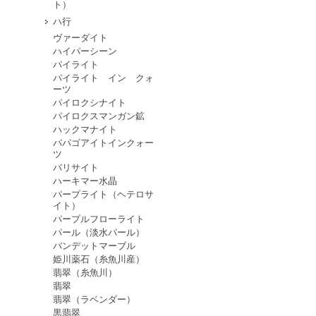
ト）
ハ行
ヴァーダイト
ハイパーシーン
パイライト
パイライト イン クォ
ーツ
パイロクシナイト
パイロクスマンガン鉱
ハックマナイト
パパゴアイトインクォー
ツ
バリサイト
ハーキマー水晶
パープライト（ヘテロサ
イト）
パープルフローライト
パール（淡水パール）
バンデットマーブル
姫川薬石（糸魚川産）
翡翠（糸魚川）
翡翠
翡翠（ラベンダー）
黒翡翠