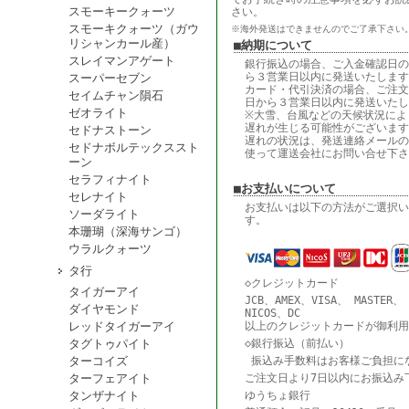
スモーキークォーツ
さい。
スモーキクォーツ（ガウ
※海外発送はできませんのでご了承下さい
リシャンカール産）
■納期について
スレイマンアゲート
銀行振込の場合、ご入金確認日の
ら３営業日以内に発送いたします
スーパーセブン
カード・代引決済の場合、ご注文
セイムチャン隕石
日から３営業日以内に発送いたし
ゼオライト
※大雪、台風などの天候状況によ
遅れが生じる可能性がございます
セドナストーン
遅れの状況は、発送連絡メールの
セドナボルテックススト
使って運送会社にお問い合せ下さ
ーン
セラフィナイト
■お支払いについて
セレナイト
お支払いは以下の方法がご選択い
ソーダライト
す。
本珊瑚（深海サンゴ）
ウラルクォーツ
タ行
◇クレジットカード
タイガーアイ
JCB、AMEX、VISA、 MASTER、
ダイヤモンド
NICOS、DC
レッドタイガーアイ
以上のクレジットカードが御利用
タグトゥパイト
◇銀行振込（前払い）
ターコイズ
振込み手数料はお客様ご負担に
ターフェアイト
ご注文日より7日以内にお振込み
タンザナイト
ゆうちょ銀行