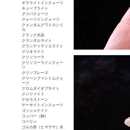
ギラライトインクォーツ
キュープライト
グァバクォーツ
クォーツインクォーツ
クォンタムクワトロシリ
カ
クラック水晶
クランダルライト
グランディディエライト
クリオライト
クリソコーラ
クリソコーラインクォー
ツ
クリソプレーズ
グリーンファントムクォ
ーツ
クロムダイオプサイト
クンツァイト
ケセラストーン
ゲーサイトインクォーツ
ゴッシェナイト
コッパー（銅）
コベリン
ゴルカ産（ヒマラヤ）水