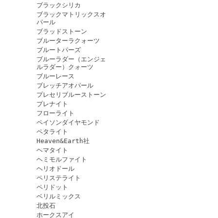
ブラックシリカ
ブラックマトリックスオ
パール
ブラッドストーン
ブルーターラクォーツ
ブルートパーズ
ブルーラダー（エンジェ
ルラダー）クォーツ
ブルーレース
ブレッチアオパール
プレセリブルーストーン
プレナイト
フローライト
ペイソンダイヤモンド
ペタライト
Heaven&Earth社
ヘマタイト
ヘミモルファイト
ヘリオドール
ペリステライト
ペリドット
ベリルミックス
北投石
ホークスアイ