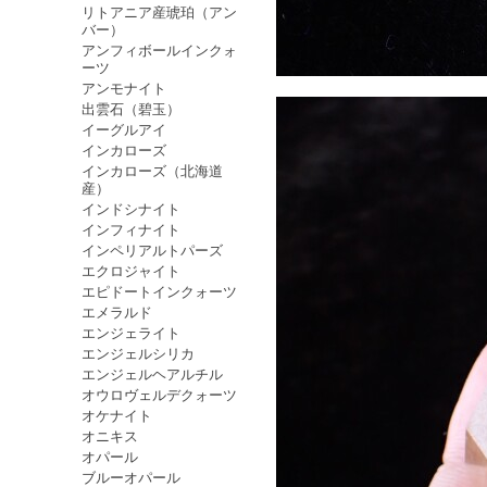
リトアニア産琥珀（アン
バー）
アンフィボールインクォ
ーツ
アンモナイト
出雲石（碧玉）
イーグルアイ
インカローズ
インカローズ（北海道
産）
インドシナイト
インフィナイト
インペリアルトパーズ
エクロジャイト
エピドートインクォーツ
エメラルド
エンジェライト
エンジェルシリカ
エンジェルヘアルチル
オウロヴェルデクォーツ
オケナイト
オニキス
オパール
ブルーオパール