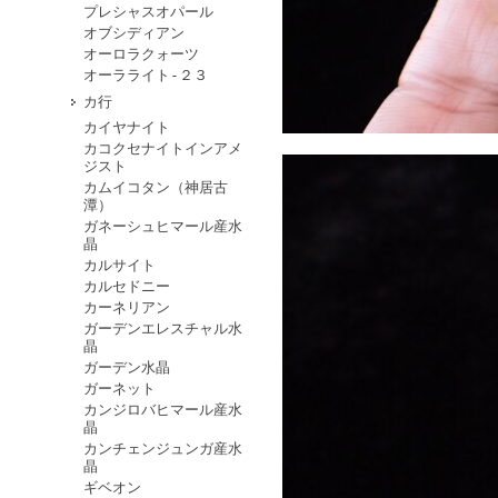
プレシャスオパール
オブシディアン
オーロラクォーツ
オーラライト-２３
カ行
カイヤナイト
カコクセナイトインアメ
ジスト
カムイコタン（神居古
潭）
ガネーシュヒマール産水
晶
カルサイト
カルセドニー
カーネリアン
ガーデンエレスチャル水
晶
ガーデン水晶
ガーネット
カンジロバヒマール産水
晶
カンチェンジュンガ産水
晶
ギベオン