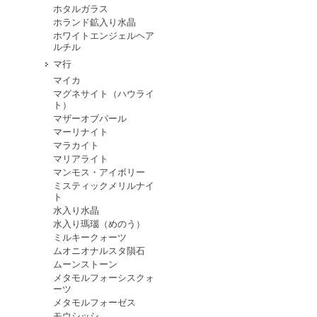
ホタルガラス
ホランド鉱入り水晶
ホワイトエンジェルヘア
ルチル
マ行
マイカ
マグネサイト（ハウライ
ト）
マザーオブパール
マーリナイト
マラカイト
マリアライト
マンモス・アイボリー
ミスティックメリルナイ
ト
水入り水晶
水入り瑪瑙（めのう）
ミルキークォーツ
ムオニオナルスタ隕石
ムーンストーン
メタモルフォーシスクォ
ーツ
メタモルフォーゼス
モウシッシ