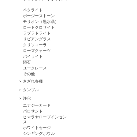
ー
ペタライト
ボージーストーン
モリオン（黒水晶）
ロードクロサイト
ラブラドライト
リビアングラス
クリソコーラ
ローズクォーツ
パイライト
隕石
ユークレース
その他
さざれ各種
タンブル
浄化
エナジーカード
パロサント
ヒマラヤロープインセン
ス
ホワイトセージ
シンギングボウル