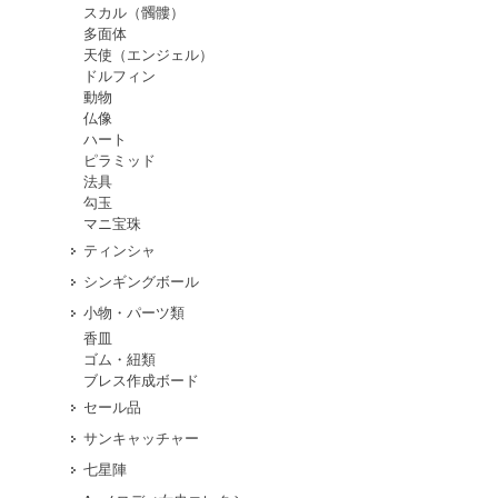
スカル（髑髏）
多面体
天使（エンジェル）
ドルフィン
動物
仏像
ハート
ピラミッド
法具
勾玉
マニ宝珠
ティンシャ
シンギングボール
小物・パーツ類
香皿
ゴム・紐類
ブレス作成ボード
セール品
サンキャッチャー
七星陣