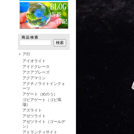
商品検索
ア行
アイオライト
アイドクレース
アクアプレーズ
アクアマリン
アクチノライトインクォ
ーツ
アゲート（めのう）
ゴビアゲート（ゴビ瑪
瑙）
アズライト
アゼツライト
アゼツライト（ゴールデ
ン）
アトランティサイト