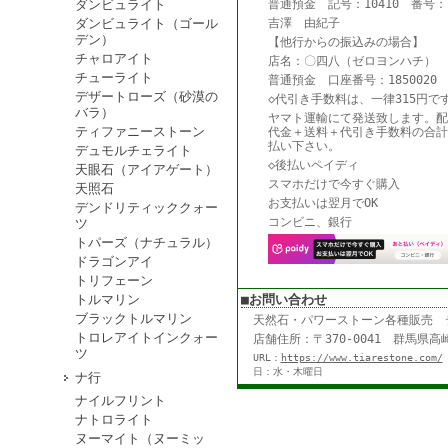
ダンビュライト
普通預金 記号：10410 番号：18
ダンビュライト（ゴール
吉澤 由紀子
デン）
【他行からの振込みの場合】
チャロアイト
店名：〇四八（ゼロヨンハチ） 
チューライト
普通預金 口座番号：1850020
デザートローズ（砂漠の
◇代引き手数料は、一律315円で
バラ）
ヤマト運輸にて発送致します。配
ティファニーストーン
代金＋送料＋代引き手数料の合計
払い下さい。
デュモルチェライト
◇後払いペイディ
天眼石（アイアゲート）
スマホだけで今すぐ購入
天照石
お支払いは翌月でOK
デンドリティッククォー
コンビニ、銀行
ツ
トパーズ（ナチュラル）
ドラゴンアイ
トリフェーン
トルマリン
■お問い合わせ
ブラックトルマリン
天然石・パワーストーン各種販売
トロレアイトインクォー
店舗住所：〒370-0041 群馬県高崎
ツ
URL：
https://www.tiarestone.com/
日：水・木曜日
ナ行
ナイルフリント
ナトロライト
ヌーマイト（ヌーミッ