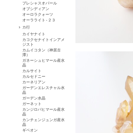
プレシャスオパール
オブシディアン
オーロラクォーツ
オーラライト-２３
カ行
カイヤナイト
カコクセナイトインアメ
ジスト
カムイコタン（神居古
潭）
ガネーシュヒマール産水
晶
カルサイト
カルセドニー
カーネリアン
ガーデンエレスチャル水
晶
ガーデン水晶
ガーネット
カンジロバヒマール産水
晶
カンチェンジュンガ産水
晶
ギベオン