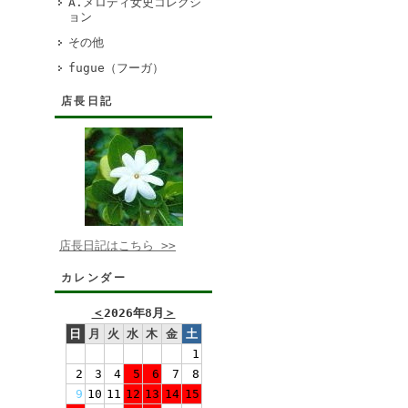
A.メロディ女史コレクシ
ョン
その他
fugue（フーガ）
店長日記
店長日記はこちら >>
カレンダー
＜
2026年8月
＞
日
月
火
水
木
金
土
1
2
3
4
5
6
7
8
9
10
11
12
13
14
15