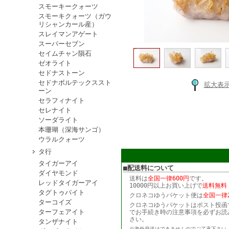
スモーキークォーツ
スモーキクォーツ（ガウ
リシャンカール産）
スレイマンアゲート
スーパーセブン
セイムチャン隕石
ゼオライト
セドナストーン
セドナボルテックススト
拡大表
ーン
セラフィナイト
セレナイト
ソーダライト
本珊瑚（深海サンゴ）
ウラルクォーツ
タ行
タイガーアイ
■配送料について
ダイヤモンド
送料は
全国一律600円
です。
レッドタイガーアイ
10000円以上お買い上げで
送料無料
タグトゥパイト
クロネコゆうパケット便は
全国一律2
ターコイズ
クロネコゆうパケットはポスト投函
ターフェアイト
でお手続き時の注意事項を必ずお読
さい。
タンザナイト
※海外発送はできませんのでご了承下さい