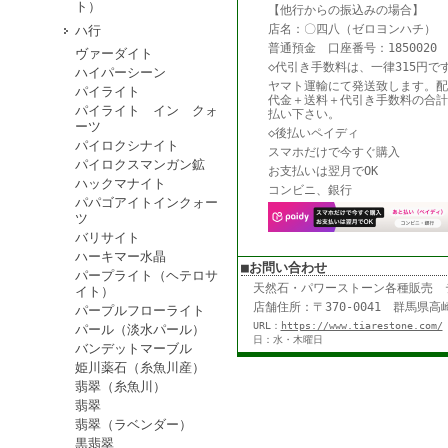
ト）
【他行からの振込みの場合】
店名：〇四八（ゼロヨンハチ） 
ハ行
普通預金 口座番号：1850020
ヴァーダイト
◇代引き手数料は、一律315円で
ハイパーシーン
ヤマト運輸にて発送致します。配
パイライト
代金＋送料＋代引き手数料の合計
パイライト イン クォ
払い下さい。
ーツ
◇後払いペイディ
パイロクシナイト
スマホだけで今すぐ購入
パイロクスマンガン鉱
お支払いは翌月でOK
ハックマナイト
コンビニ、銀行
パパゴアイトインクォー
ツ
バリサイト
ハーキマー水晶
■お問い合わせ
パープライト（ヘテロサ
天然石・パワーストーン各種販売
イト）
店舗住所：〒370-0041 群馬県高崎
パープルフローライト
URL：
https://www.tiarestone.com/
パール（淡水パール）
日：水・木曜日
バンデットマーブル
姫川薬石（糸魚川産）
翡翠（糸魚川）
翡翠
翡翠（ラベンダー）
黒翡翠