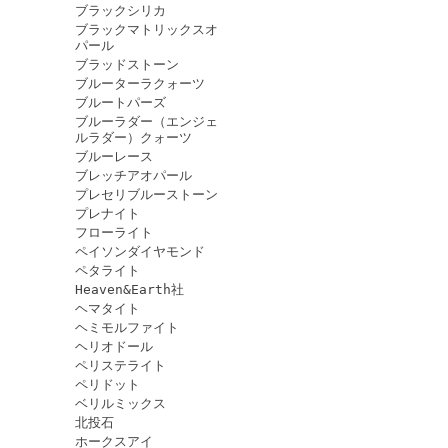
ブラックシリカ
ブラックマトリックスオ
パール
ブラッドストーン
ブルーターラクォーツ
ブルートパーズ
ブルーラダー（エンジェ
ルラダー）クォーツ
ブルーレース
ブレッチアオパール
プレセリブルーストーン
プレナイト
フローライト
ペイソンダイヤモンド
ペタライト
Heaven&Earth社
ヘマタイト
ヘミモルファイト
ヘリオドール
ペリステライト
ペリドット
ベリルミックス
北投石
ホークスアイ