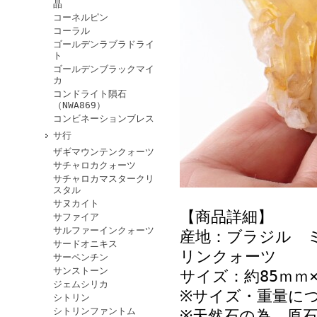
晶
コーネルピン
コーラル
ゴールデンラブラドライ
ト
ゴールデンブラックマイ
カ
コンドライト隕石
（NWA869）
コンビネーションブレス
サ行
ザギマウンテンクォーツ
サチャロカクォーツ
サチャロカマスタークリ
スタル
サヌカイト
【商品詳細】
サファイア
サルファーインクォーツ
産地：ブラジル 
サードオニキス
リンクォーツ
サーペンチン
サンストーン
サイズ：約85ｍｍ×
ジェムシリカ
※サイズ・重量に
シトリン
シトリンファントム
※天然石の為、原