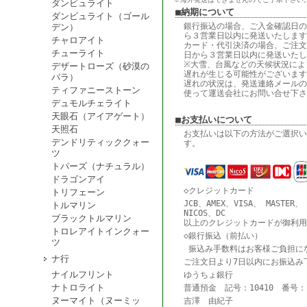
ダンビュライト
■納期について
ダンビュライト（ゴール
銀行振込の場合、ご入金確認日の
デン）
ら３営業日以内に発送いたします
チャロアイト
カード・代引決済の場合、ご注文
チューライト
日から３営業日以内に発送いたし
※大雪、台風などの天候状況によ
デザートローズ（砂漠の
遅れが生じる可能性がございます
バラ）
遅れの状況は、発送連絡メールの
ティファニーストーン
使って運送会社にお問い合せ下さ
デュモルチェライト
天眼石（アイアゲート）
■お支払いについて
天照石
お支払いは以下の方法がご選択い
デンドリティッククォー
す。
ツ
トパーズ（ナチュラル）
ドラゴンアイ
◇クレジットカード
トリフェーン
JCB、AMEX、VISA、 MASTER、
トルマリン
NICOS、DC
ブラックトルマリン
以上のクレジットカードが御利用
トロレアイトインクォー
◇銀行振込（前払い）
ツ
振込み手数料はお客様ご負担に
ナ行
ご注文日より7日以内にお振込み
ナイルフリント
ゆうちょ銀行
ナトロライト
普通預金 記号：10410 番号：18
ヌーマイト（ヌーミッ
吉澤 由紀子