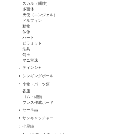
スカル（髑髏）
多面体
天使（エンジェル）
ドルフィン
動物
仏像
ハート
ピラミッド
法具
勾玉
マニ宝珠
ティンシャ
シンギングボール
小物・パーツ類
香皿
ゴム・紐類
ブレス作成ボード
セール品
サンキャッチャー
七星陣