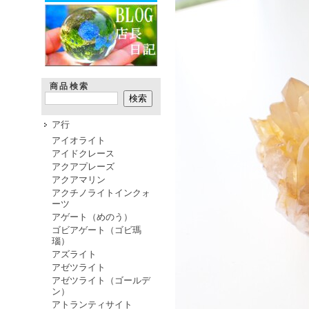
商品検索
ア行
アイオライト
アイドクレース
アクアプレーズ
アクアマリン
アクチノライトインクォ
ーツ
アゲート（めのう）
ゴビアゲート（ゴビ瑪
瑙）
アズライト
アゼツライト
アゼツライト（ゴールデ
ン）
アトランティサイト