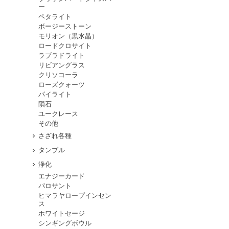
ー
ペタライト
ボージーストーン
モリオン（黒水晶）
ロードクロサイト
ラブラドライト
リビアングラス
クリソコーラ
ローズクォーツ
パイライト
隕石
ユークレース
その他
さざれ各種
タンブル
浄化
エナジーカード
パロサント
ヒマラヤロープインセン
ス
ホワイトセージ
シンギングボウル