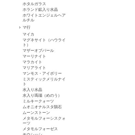
ホタルガラス
ホランド鉱入り水晶
ホワイトエンジェルヘア
ルチル
マ行
マイカ
マグネサイト（ハウライ
ト）
マザーオブパール
マーリナイト
マラカイト
マリアライト
マンモス・アイボリー
ミスティックメリルナイ
ト
水入り水晶
水入り瑪瑙（めのう）
ミルキークォーツ
ムオニオナルスタ隕石
ムーンストーン
メタモルフォーシスクォ
ーツ
メタモルフォーゼス
モウシッシ