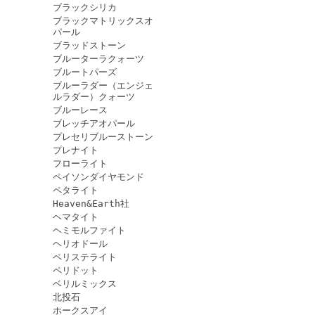
ブラックシリカ
ブラックマトリックスオ
パール
ブラッドストーン
ブルーターラクォーツ
ブルートパーズ
ブルーラダー（エンジェ
ルラダー）クォーツ
ブルーレース
ブレッチアオパール
プレセリブルーストーン
プレナイト
フローライト
ペイソンダイヤモンド
ペタライト
Heaven&Earth社
ヘマタイト
ヘミモルファイト
ヘリオドール
ペリステライト
ペリドット
ベリルミックス
北投石
ホークスアイ