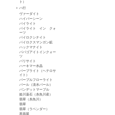
ト）
ハ行
ヴァーダイト
ハイパーシーン
パイライト
パイライト イン クォ
ーツ
パイロクシナイト
パイロクスマンガン鉱
ハックマナイト
パパゴアイトインクォー
ツ
バリサイト
ハーキマー水晶
パープライト（ヘテロサ
イト）
パープルフローライト
パール（淡水パール）
バンデットマーブル
姫川薬石（糸魚川産）
翡翠（糸魚川）
翡翠
翡翠（ラベンダー）
黒翡翠