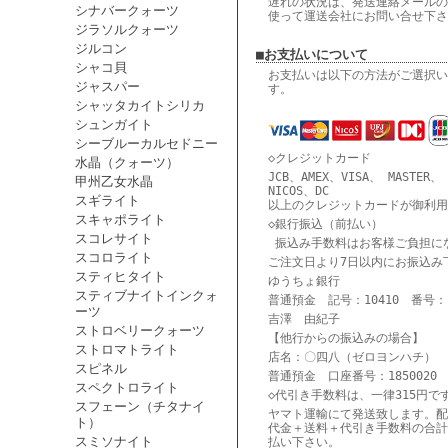
遅れの状況は、発送連絡メールの
シナバークォーツ
使って運送会社にお問い合せ下さ
ジラソルクォーツ
ジルコン
■お支払いについて
シャコ貝
お支払いは以下の方法がご選択い
ジャスパー
す。
シャッタカイトシリカ
シュンガイト
シーブルーカルセドニー
◇クレジットカード
水晶（クォーツ）
JCB、AMEX、VISA、 MASTER、
甲州乙女水晶
NICOS、DC
スギライト
以上のクレジットカードが御利用
スキャポライト
◇銀行振込（前払い）
スコレサイト
振込み手数料はお客様ご負担に
スコロライト
ご注文日より7日以内にお振込み
スティヒタイト
ゆうちょ銀行
スティブナイトインクォ
普通預金 記号：10410 番号：18
ーツ
吉澤 由紀子
ストロベリークォーツ
【他行からの振込みの場合】
ストロマトライト
店名：〇四八（ゼロヨンハチ） 
スピネル
普通預金 口座番号：1850020
スペクトロライト
◇代引き手数料は、一律315円で
スフェーン（チタナイ
ヤマト運輸にて発送致します。配
ト）
代金＋送料＋代引き手数料の合計
スミソナイト
払い下さい。