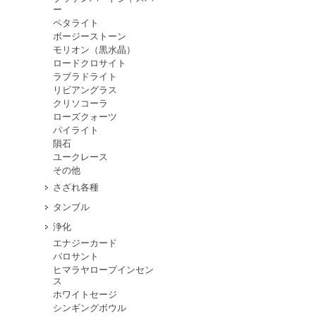
ー
ペタライト
ボージーストーン
モリオン（黒水晶）
ロードクロサイト
ラブラドライト
リビアングラス
クリソコーラ
ローズクォーツ
パイライト
隕石
ユークレース
その他
さざれ各種
タンブル
浄化
エナジーカード
パロサント
ヒマラヤロープインセン
ス
ホワイトセージ
シンギングボウル