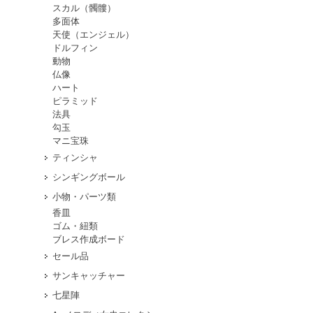
スカル（髑髏）
多面体
天使（エンジェル）
ドルフィン
動物
仏像
ハート
ピラミッド
法具
勾玉
マニ宝珠
ティンシャ
シンギングボール
小物・パーツ類
香皿
ゴム・紐類
ブレス作成ボード
セール品
サンキャッチャー
七星陣