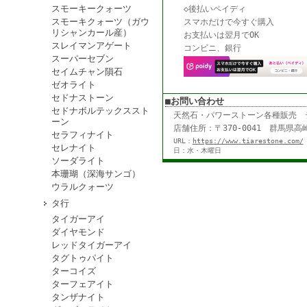
スモーキークォーツ
◇後払いペイディ
スモーキクォーツ（ガウ
スマホだけで今すぐ購入
リシャンカール産）
お支払いは翌月でOK
スレイマンアゲート
コンビニ、銀行
スーパーセブン
セイムチャン隕石
ゼオライト
セドナストーン
■お問い合わせ
セドナボルテックススト
天然石・パワーストーン各種販売
ーン
店舗住所：〒370-0041 群馬県高崎
セラフィナイト
URL：
https://www.tiarestone.com/
セレナイト
日：水・木曜日
ソーダライト
本珊瑚（深海サンゴ）
ウラルクォーツ
タ行
タイガーアイ
ダイヤモンド
レッドタイガーアイ
タグトゥパイト
ターコイズ
ターフェアイト
タンザナイト