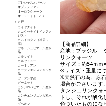
プレシャスオパール
オブシディアン
オーロラクォーツ
オーラライト-２３
カ行
カイヤナイト
カコクセナイトインアメ
ジスト
カムイコタン（神居古
【商品詳細】
潭）
ガネーシュヒマール産水
産地：ブラジル 
晶
リンクォーツ
カルサイト
カルセドニー
サイズ：約54ｍｍ×
カーネリアン
※サイズ・重量に
ガーデンエレスチャル水
晶
※天然石の為、原
ガーデン水晶
ガーネット
場合がございます
カンジロバヒマール産水
タンジェリンクォ
晶
カンチェンジュンガ産水
トし、それが酸化
晶
色づいたものにな
ギベオン