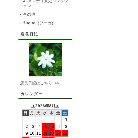
A.メロディ女史コレクシ
ョン
その他
fugue（フーガ）
店長日記
店長日記はこちら >>
カレンダー
＜
2026年8月
＞
日
月
火
水
木
金
土
1
2
3
4
5
6
7
8
9
10
11
12
13
14
15