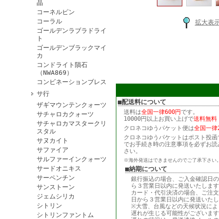
晶
コーネルピン
コーラル
拡大表
ゴールデンラブラドライ
ト
ゴールデンブラックマイ
カ
コンドライト隕石
（NWA869）
コンビネーションブレス
サ行
■配送料について
ザギマウンテンクォーツ
送料は
全国一律600円
です。
サチャロカクォーツ
10000円以上お買い上げで
送料無料
サチャロカマスタークリ
クロネコゆうパケット便は
全国一律2
スタル
クロネコゆうパケットはポスト投函
サヌカイト
でお手続き時の注意事項を必ずお読
サファイア
さい。
サルファーインクォーツ
※海外発送はできませんのでご了承下さい
サードオニキス
■納期について
サーペンチン
銀行振込の場合、ご入金確認日の
ら３営業日以内に発送いたします
サンストーン
カード・代引決済の場合、ご注文
ジェムシリカ
日から３営業日以内に発送いたし
シトリン
※大雪、台風などの天候状況によ
遅れが生じる可能性がございます
シトリンファントム