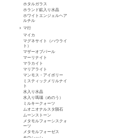
ホタルガラス
ホランド鉱入り水晶
ホワイトエンジェルヘア
ルチル
マ行
マイカ
マグネサイト（ハウライ
ト）
マザーオブパール
マーリナイト
マラカイト
マリアライト
マンモス・アイボリー
ミスティックメリルナイ
ト
水入り水晶
水入り瑪瑙（めのう）
ミルキークォーツ
ムオニオナルスタ隕石
ムーンストーン
メタモルフォーシスクォ
ーツ
メタモルフォーゼス
モウシッシ