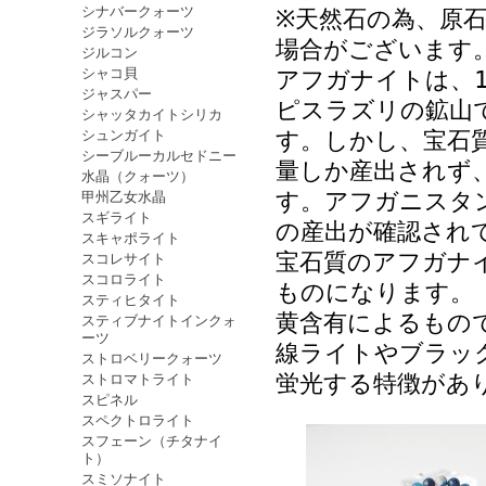
シナバークォーツ
※天然石の為、原
ジラソルクォーツ
場合がございます
ジルコン
シャコ貝
アフガナイトは、1
ジャスパー
ピスラズリの鉱山
シャッタカイトシリカ
シュンガイト
す。しかし、宝石
シーブルーカルセドニー
量しか産出されず
水晶（クォーツ）
す。アフガニスタ
甲州乙女水晶
スギライト
の産出が確認され
スキャポライト
宝石質のアフガナ
スコレサイト
スコロライト
ものになります。
スティヒタイト
黄含有によるもの
スティブナイトインクォ
ーツ
線ライトやブラッ
ストロベリークォーツ
蛍光する特徴があ
ストロマトライト
スピネル
スペクトロライト
スフェーン（チタナイ
ト）
スミソナイト