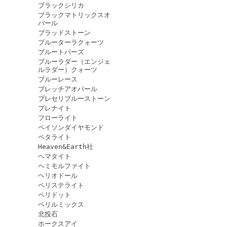
ブラックシリカ
ブラックマトリックスオ
パール
ブラッドストーン
ブルーターラクォーツ
ブルートパーズ
ブルーラダー（エンジェ
ルラダー）クォーツ
ブルーレース
ブレッチアオパール
プレセリブルーストーン
プレナイト
フローライト
ペイソンダイヤモンド
ペタライト
Heaven&Earth社
ヘマタイト
ヘミモルファイト
ヘリオドール
ペリステライト
ペリドット
ベリルミックス
北投石
ホークスアイ