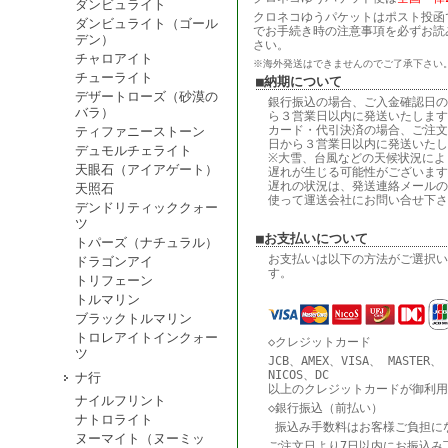
ダンビュライト
クロネコゆうパケットはポスト投函
ダンビュライト（ゴール
でお手続き時の注意事項を必ずお読
デン）
さい。
チャロアイト
※海外発送はできませんのでご了承下さい
チューライト
■納期について
デザートローズ（砂漠の
銀行振込の場合、ご入金確認日の
バラ）
ら３営業日以内に発送いたします
カード・代引決済の場合、ご注文
ティファニーストーン
日から３営業日以内に発送いたし
デュモルチェライト
※大雪、台風などの天候状況によ
天眼石（アイアゲート）
遅れが生じる可能性がございます
遅れの状況は、発送連絡メールの
天照石
使って運送会社にお問い合せ下さ
デンドリティッククォー
ツ
■お支払いについて
トパーズ（ナチュラル）
お支払いは以下の方法がご選択い
ドラゴンアイ
す。
トリフェーン
トルマリン
ブラックトルマリン
トロレアイトインクォー
◇クレジットカード
ツ
JCB、AMEX、VISA、 MASTER、
NICOS、DC
ナ行
以上のクレジットカードが御利用
ナイルフリント
◇銀行振込（前払い）
ナトロライト
振込み手数料はお客様ご負担に
ヌーマイト（ヌーミッ
ご注文日より7日以内にお振込み