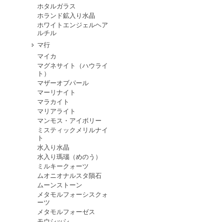
ホタルガラス
ホランド鉱入り水晶
ホワイトエンジェルヘア
ルチル
マ行
マイカ
マグネサイト（ハウライ
ト）
マザーオブパール
マーリナイト
マラカイト
マリアライト
マンモス・アイボリー
ミスティックメリルナイ
ト
水入り水晶
水入り瑪瑙（めのう）
ミルキークォーツ
ムオニオナルスタ隕石
ムーンストーン
メタモルフォーシスクォ
ーツ
メタモルフォーゼス
モウシッシ