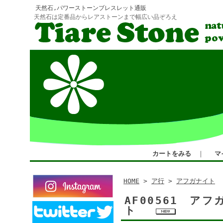
天然石,パワーストーンブレスレット通販
天然石は定番品からレアストーンまで幅広い品ぞろえ
カートをみる
｜
マ
HOME
>
ア行
>
アフガナイト
AF00561 ア
ト