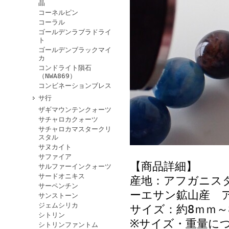
晶
コーネルピン
コーラル
ゴールデンラブラドライ
ト
ゴールデンブラックマイ
カ
コンドライト隕石
（NWA869）
コンビネーションブレス
サ行
ザギマウンテンクォーツ
サチャロカクォーツ
サチャロカマスタークリ
スタル
サヌカイト
サファイア
【商品詳細】
サルファーインクォーツ
サードオニキス
産地：アフガニス
サーペンチン
ーエサン鉱山産 
サンストーン
ジェムシリカ
サイズ：約8ｍｍ～
シトリン
※サイズ・重量に
シトリンファントム