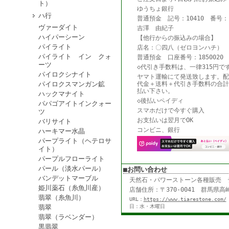
ト）
ゆうちょ銀行
ハ行
普通預金 記号：10410 番号：18
ヴァーダイト
吉澤 由紀子
ハイパーシーン
【他行からの振込みの場合】
パイライト
店名：〇四八（ゼロヨンハチ） 
パイライト イン クォ
普通預金 口座番号：1850020
ーツ
◇代引き手数料は、一律315円で
パイロクシナイト
ヤマト運輸にて発送致します。配
パイロクスマンガン鉱
代金＋送料＋代引き手数料の合計
払い下さい。
ハックマナイト
◇後払いペイディ
パパゴアイトインクォー
スマホだけで今すぐ購入
ツ
お支払いは翌月でOK
バリサイト
コンビニ、銀行
ハーキマー水晶
パープライト（ヘテロサ
イト）
パープルフローライト
パール（淡水パール）
■お問い合わせ
バンデットマーブル
天然石・パワーストーン各種販売
姫川薬石（糸魚川産）
店舗住所：〒370-0041 群馬県高崎
翡翠（糸魚川）
URL：
https://www.tiarestone.com/
翡翠
日：水・木曜日
翡翠（ラベンダー）
黒翡翠