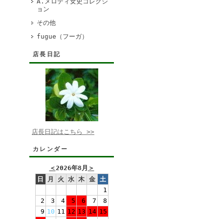
A.メロディ女史コレクシ
ョン
その他
fugue（フーガ）
店長日記
店長日記はこちら >>
カレンダー
＜
2026年8月
＞
日
月
火
水
木
金
土
1
2
3
4
5
6
7
8
9
10
11
12
13
14
15