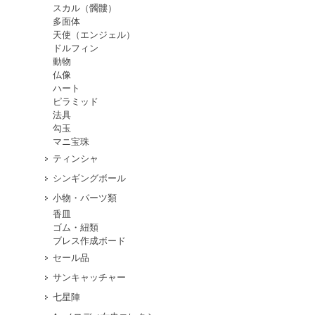
スカル（髑髏）
多面体
天使（エンジェル）
ドルフィン
動物
仏像
ハート
ピラミッド
法具
勾玉
マニ宝珠
ティンシャ
シンギングボール
小物・パーツ類
香皿
ゴム・紐類
ブレス作成ボード
セール品
サンキャッチャー
七星陣