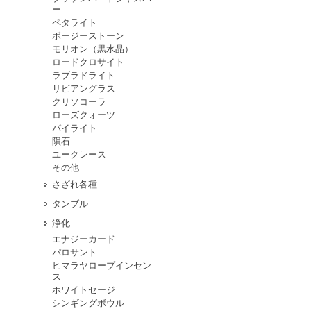
ー
ペタライト
ボージーストーン
モリオン（黒水晶）
ロードクロサイト
ラブラドライト
リビアングラス
クリソコーラ
ローズクォーツ
パイライト
隕石
ユークレース
その他
さざれ各種
タンブル
浄化
エナジーカード
パロサント
ヒマラヤロープインセン
ス
ホワイトセージ
シンギングボウル