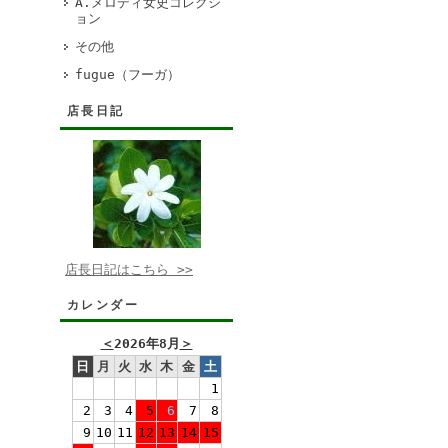
A.メロディ女史コレクシ
ョン
その他
fugue（フーガ）
店長日記
店長日記はこちら >>
カレンダー
＜
2026年8月
＞
日
月
火
水
木
金
土
1
2
3
4
5
6
7
8
9
10
11
12
13
14
15