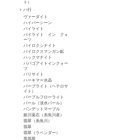
ト）
ハ行
ヴァーダイト
ハイパーシーン
パイライト
パイライト イン クォ
ーツ
パイロクシナイト
パイロクスマンガン鉱
ハックマナイト
パパゴアイトインクォー
ツ
バリサイト
ハーキマー水晶
パープライト（ヘテロサ
イト）
パープルフローライト
パール（淡水パール）
バンデットマーブル
姫川薬石（糸魚川産）
翡翠（糸魚川）
翡翠
翡翠（ラベンダー）
黒翡翠