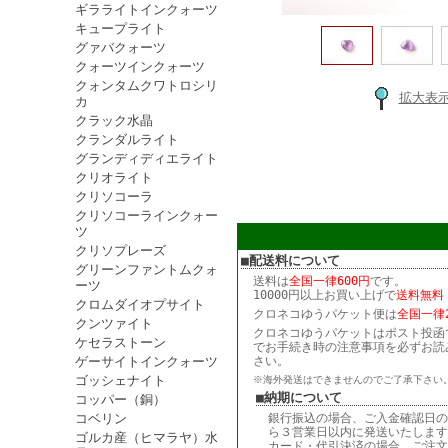
ギラライトインクォーツ
キュープライト
グァバクォーツ
クォーツインクォーツ
クォンタムクワトロシリ
拡大表
カ
クラック水晶
クランダルライト
グランディディエライト
クリオライト
クリソコーラ
クリソコーラインクォー
ツ
クリソプレーズ
■配送料について
グリーンファントムクォ
送料は
全国一律600円
です。
ーツ
10000円以上お買い上げで
送料無料
クロムダイオプサイト
クロネコゆうパケット便は
全国一律2
クンツァイト
クロネコゆうパケットはポスト投函
ケセラストーン
でお手続き時の注意事項を必ずお読
ゲーサイトインクォーツ
さい。
ゴッシェナイト
※海外発送はできませんのでご了承下さい
■納期について
コッパー（銅）
コベリン
銀行振込の場合、ご入金確認日の
ら３営業日以内に発送いたします
ゴルカ産（ヒマラヤ）水
カード・代引決済の場合、ご注文