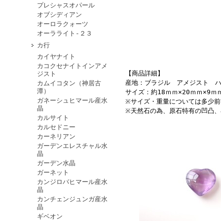
プレシャスオパール
オブシディアン
オーロラクォーツ
オーラライト-２３
カ行
カイヤナイト
カコクセナイトインアメ
【商品詳細】
ジスト
産地：ブラジル アメジスト 
カムイコタン（神居古
潭）
サイズ：約18ｍｍ×20ｍｍ×9
ガネーシュヒマール産水
※サイズ・重量については多少
晶
※天然石の為、原石特有の凹凸
カルサイト
カルセドニー
カーネリアン
ガーデンエレスチャル水
晶
ガーデン水晶
ガーネット
カンジロバヒマール産水
晶
カンチェンジュンガ産水
晶
ギベオン