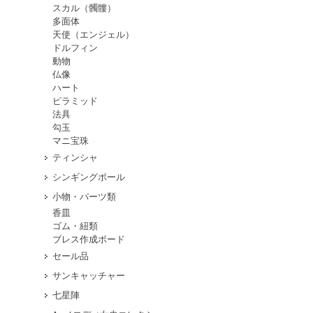
スカル（髑髏）
多面体
天使（エンジェル）
ドルフィン
動物
仏像
ハート
ピラミッド
法具
勾玉
マニ宝珠
ティンシャ
シンギングボール
小物・パーツ類
香皿
ゴム・紐類
ブレス作成ボード
セール品
サンキャッチャー
七星陣