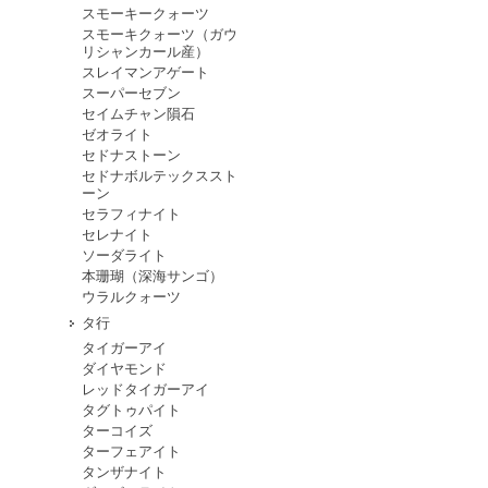
スモーキークォーツ
スモーキクォーツ（ガウ
リシャンカール産）
スレイマンアゲート
スーパーセブン
セイムチャン隕石
ゼオライト
セドナストーン
セドナボルテックススト
ーン
セラフィナイト
セレナイト
ソーダライト
本珊瑚（深海サンゴ）
ウラルクォーツ
タ行
タイガーアイ
ダイヤモンド
レッドタイガーアイ
タグトゥパイト
ターコイズ
ターフェアイト
タンザナイト