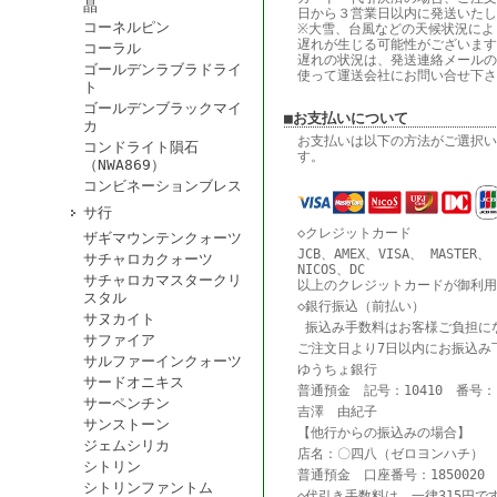
晶
日から３営業日以内に発送いたし
コーネルピン
※大雪、台風などの天候状況によ
遅れが生じる可能性がございます
コーラル
遅れの状況は、発送連絡メールの
ゴールデンラブラドライ
使って運送会社にお問い合せ下さ
ト
ゴールデンブラックマイ
■お支払いについて
カ
お支払いは以下の方法がご選択い
コンドライト隕石
す。
（NWA869）
コンビネーションブレス
サ行
◇クレジットカード
ザギマウンテンクォーツ
JCB、AMEX、VISA、 MASTER、
サチャロカクォーツ
NICOS、DC
サチャロカマスタークリ
以上のクレジットカードが御利用
スタル
◇銀行振込（前払い）
サヌカイト
振込み手数料はお客様ご負担に
サファイア
ご注文日より7日以内にお振込み
サルファーインクォーツ
ゆうちょ銀行
サードオニキス
普通預金 記号：10410 番号：18
サーペンチン
吉澤 由紀子
サンストーン
【他行からの振込みの場合】
ジェムシリカ
店名：〇四八（ゼロヨンハチ） 
シトリン
普通預金 口座番号：1850020
シトリンファントム
◇代引き手数料は、一律315円で