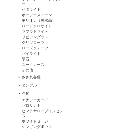
ー
ペタライト
ボージーストーン
モリオン（黒水晶）
ロードクロサイト
ラブラドライト
リビアングラス
クリソコーラ
ローズクォーツ
パイライト
隕石
ユークレース
その他
さざれ各種
タンブル
浄化
エナジーカード
パロサント
ヒマラヤロープインセン
ス
ホワイトセージ
シンギングボウル