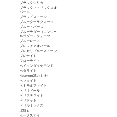
ブラックシリカ
ブラックマトリックスオ
パール
ブラッドストーン
ブルーターラクォーツ
ブルートパーズ
ブルーラダー（エンジェ
ルラダー）クォーツ
ブルーレース
ブレッチアオパール
プレセリブルーストーン
プレナイト
フローライト
ペイソンダイヤモンド
ペタライト
Heaven&Earth社
ヘマタイト
ヘミモルファイト
ヘリオドール
ペリステライト
ペリドット
ベリルミックス
北投石
ホークスアイ