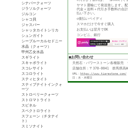
シナバークォーツ
ヤマト運輸にて発送致します。配
ジラソルクォーツ
代金＋送料＋代引き手数料の合計
払い下さい。
ジルコン
◇後払いペイディ
シャコ貝
スマホだけで今すぐ購入
ジャスパー
お支払いは翌月でOK
シャッタカイトシリカ
コンビニ、銀行
シュンガイト
シーブルーカルセドニー
水晶（クォーツ）
甲州乙女水晶
■お問い合わせ
スギライト
スキャポライト
天然石・パワーストーン各種販売
スコレサイト
店舗住所：〒370-0041 群馬県高崎
スコロライト
URL：
https://www.tiarestone.com/
日：水・木曜日
スティヒタイト
スティブナイトインクォ
ーツ
ストロベリークォーツ
ストロマトライト
スピネル
スペクトロライト
スフェーン（チタナイ
ト）
スミソナイト