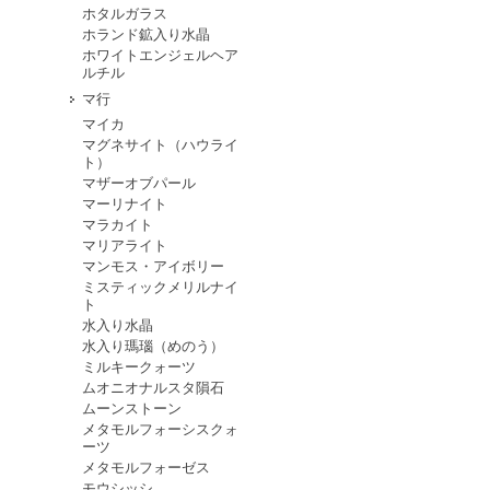
ホタルガラス
ホランド鉱入り水晶
ホワイトエンジェルヘア
ルチル
マ行
マイカ
マグネサイト（ハウライ
ト）
マザーオブパール
マーリナイト
マラカイト
マリアライト
マンモス・アイボリー
ミスティックメリルナイ
ト
水入り水晶
水入り瑪瑙（めのう）
ミルキークォーツ
ムオニオナルスタ隕石
ムーンストーン
メタモルフォーシスクォ
ーツ
メタモルフォーゼス
モウシッシ