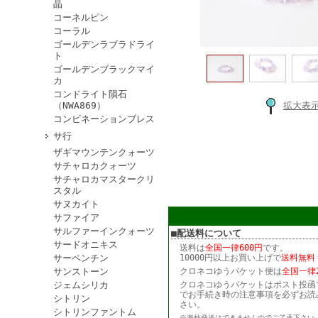
晶
コーネルピン
コーラル
ゴールデンラブラドライ
ト
ゴールデンブラックマイ
カ
コンドライト隕石
拡大表
（NWA869）
コンビネーションブレス
サ行
ザギマウンテンクォーツ
サチャロカクォーツ
サチャロカマスタークリ
スタル
サヌカイト
サファイア
サルファーインクォーツ
■配送料について
サードオニキス
送料は
全国一律600円
です。
サーペンチン
10000円以上お買い上げで
送料無料
サンストーン
クロネコゆうパケット便は
全国一律2
ジェムシリカ
クロネコゆうパケットはポスト投函
でお手続き時の注意事項を必ずお読
シトリン
さい。
シトリンファントム
※海外発送はできませんのでご了承下さい