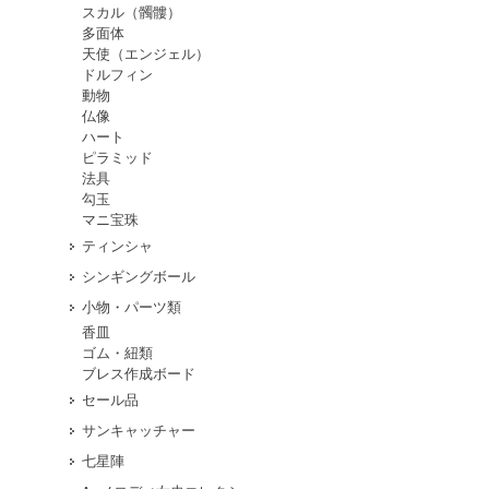
スカル（髑髏）
多面体
天使（エンジェル）
ドルフィン
動物
仏像
ハート
ピラミッド
法具
勾玉
マニ宝珠
ティンシャ
シンギングボール
小物・パーツ類
香皿
ゴム・紐類
ブレス作成ボード
セール品
サンキャッチャー
七星陣