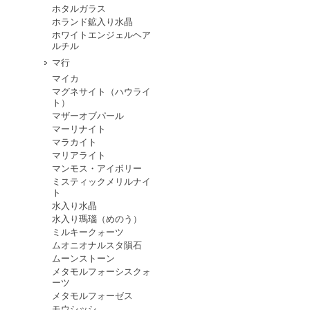
ホタルガラス
ホランド鉱入り水晶
ホワイトエンジェルヘア
ルチル
マ行
マイカ
マグネサイト（ハウライ
ト）
マザーオブパール
マーリナイト
マラカイト
マリアライト
マンモス・アイボリー
ミスティックメリルナイ
ト
水入り水晶
水入り瑪瑙（めのう）
ミルキークォーツ
ムオニオナルスタ隕石
ムーンストーン
メタモルフォーシスクォ
ーツ
メタモルフォーゼス
モウシッシ