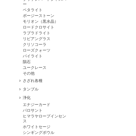
ー
ペタライト
ボージーストーン
モリオン（黒水晶）
ロードクロサイト
ラブラドライト
リビアングラス
クリソコーラ
ローズクォーツ
パイライト
隕石
ユークレース
その他
さざれ各種
タンブル
浄化
エナジーカード
パロサント
ヒマラヤロープインセン
ス
ホワイトセージ
シンギングボウル