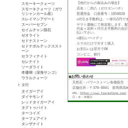
【他行からの振込みの場合】
スモーキークォーツ
店名：〇四八（ゼロヨンハチ） 
スモーキクォーツ（ガウ
リシャンカール産）
普通預金 口座番号：1850020
スレイマンアゲート
◇代引き手数料は、一律315円で
スーパーセブン
ヤマト運輸にて発送致します。配
代金＋送料＋代引き手数料の合計
セイムチャン隕石
払い下さい。
ゼオライト
◇後払いペイディ
セドナストーン
スマホだけで今すぐ購入
セドナボルテックススト
お支払いは翌月でOK
ーン
コンビニ、銀行
セラフィナイト
セレナイト
ソーダライト
本珊瑚（深海サンゴ）
■お問い合わせ
ウラルクォーツ
天然石・パワーストーン各種販売
タ行
店舗住所：〒370-0041 群馬県高崎
タイガーアイ
URL：
https://www.tiarestone.com/
ダイヤモンド
日：水・木曜日
レッドタイガーアイ
タグトゥパイト
ターコイズ
ターフェアイト
タンザナイト