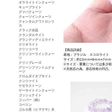
ギラライトインクォーツ
キュープライト
グァバクォーツ
クォーツインクォーツ
クォンタムクワトロシリ
カ
クラック水晶
クランダルライト
グランディディエライト
クリオライト
クリソコーラ
【商品詳細】
クリソコーラインクォー
産地：ブラジル スコロライト
ツ
サイズ：約13ｍｍ×6ｍｍ×7ｍ
クリソプレーズ
※サイズ・重量については多少
グリーンファントムクォ
※天然石の為、原石特有の凹凸
ーツ
クロムダイオプサイト
クンツァイト
ケセラストーン
ゲーサイトインクォーツ
ゴッシェナイト
コッパー（銅）
コベリン
ゴルカ産（ヒマラヤ）水