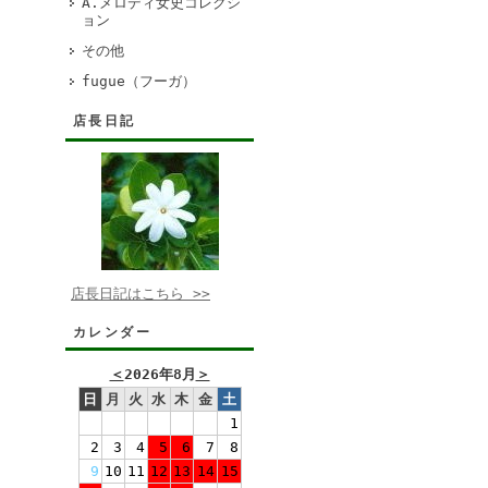
A.メロディ女史コレクシ
ョン
その他
fugue（フーガ）
店長日記
店長日記はこちら >>
カレンダー
＜
2026年8月
＞
日
月
火
水
木
金
土
1
2
3
4
5
6
7
8
9
10
11
12
13
14
15