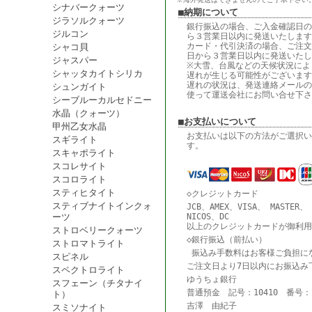
シナバークォーツ
■納期について
ジラソルクォーツ
銀行振込の場合、ご入金確認日の
ジルコン
ら３営業日以内に発送いたします
カード・代引決済の場合、ご注文
シャコ貝
日から３営業日以内に発送いたし
ジャスパー
※大雪、台風などの天候状況によ
シャッタカイトシリカ
遅れが生じる可能性がございます
遅れの状況は、発送連絡メールの
シュンガイト
使って運送会社にお問い合せ下さ
シーブルーカルセドニー
水晶（クォーツ）
■お支払いについて
甲州乙女水晶
お支払いは以下の方法がご選択い
スギライト
す。
スキャポライト
スコレサイト
スコロライト
スティヒタイト
◇クレジットカード
スティブナイトインクォ
JCB、AMEX、VISA、 MASTER、
ーツ
NICOS、DC
以上のクレジットカードが御利用
ストロベリークォーツ
◇銀行振込（前払い）
ストロマトライト
振込み手数料はお客様ご負担に
スピネル
ご注文日より7日以内にお振込み
スペクトロライト
ゆうちょ銀行
スフェーン（チタナイ
普通預金 記号：10410 番号：18
ト）
吉澤 由紀子
スミソナイト