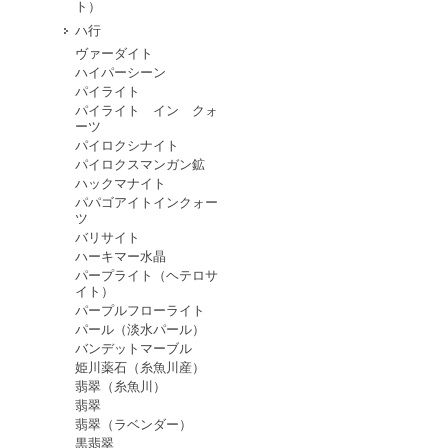
ト）
ハ行
ヴァーダイト
ハイパーシーン
パイライト
パイライト イン クォ
ーツ
パイロクシナイト
パイロクスマンガン鉱
ハックマナイト
パパゴアイトインクォー
ツ
バリサイト
ハーキマー水晶
パープライト（ヘテロサ
イト）
パープルフローライト
パール（淡水パール）
バンデットマーブル
姫川薬石（糸魚川産）
翡翠（糸魚川）
翡翠
翡翠（ラベンダー）
黒翡翠