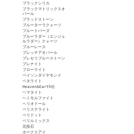
ブラックシリカ
ブラックマトリックスオ
パール
ブラッドストーン
ブルーターラクォーツ
ブルートパーズ
ブルーラダー（エンジェ
ルラダー）クォーツ
ブルーレース
ブレッチアオパール
プレセリブルーストーン
プレナイト
フローライト
ペイソンダイヤモンド
ペタライト
Heaven&Earth社
ヘマタイト
ヘミモルファイト
ヘリオドール
ペリステライト
ペリドット
ベリルミックス
北投石
ホークスアイ