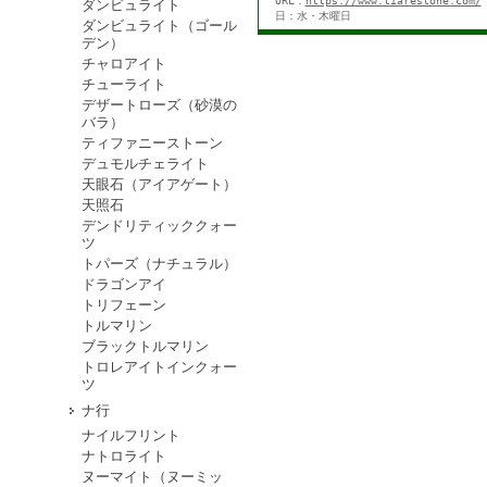
URL：
https://www.tiarestone.com/
ダンビュライト
日：水・木曜日
ダンビュライト（ゴール
デン）
チャロアイト
チューライト
デザートローズ（砂漠の
バラ）
ティファニーストーン
デュモルチェライト
天眼石（アイアゲート）
天照石
デンドリティッククォー
ツ
トパーズ（ナチュラル）
ドラゴンアイ
トリフェーン
トルマリン
ブラックトルマリン
トロレアイトインクォー
ツ
ナ行
ナイルフリント
ナトロライト
ヌーマイト（ヌーミッ