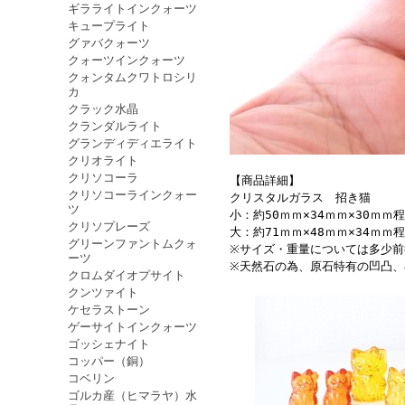
ギラライトインクォーツ
キュープライト
グァバクォーツ
クォーツインクォーツ
クォンタムクワトロシリ
カ
クラック水晶
クランダルライト
グランディディエライト
クリオライト
クリソコーラ
【商品詳細】
クリソコーラインクォー
クリスタルガラス 招き猫
ツ
小：約50ｍｍ×34ｍｍ×30ｍ
クリソプレーズ
大：約71ｍｍ×48ｍｍ×34ｍ
グリーンファントムクォ
※サイズ・重量については多少
ーツ
※天然石の為、原石特有の凹凸
クロムダイオプサイト
クンツァイト
ケセラストーン
ゲーサイトインクォーツ
ゴッシェナイト
コッパー（銅）
コベリン
ゴルカ産（ヒマラヤ）水