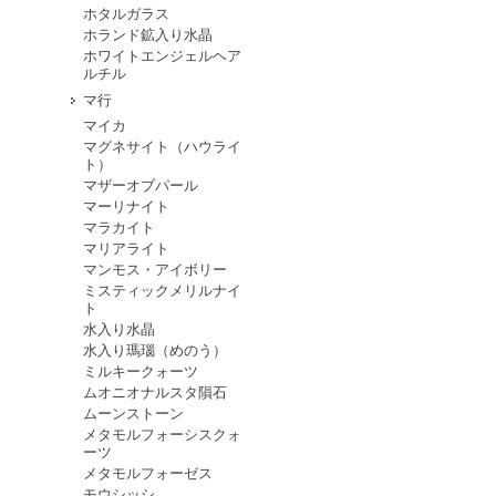
ホタルガラス
ホランド鉱入り水晶
ホワイトエンジェルヘア
ルチル
マ行
マイカ
マグネサイト（ハウライ
ト）
マザーオブパール
マーリナイト
マラカイト
マリアライト
マンモス・アイボリー
ミスティックメリルナイ
ト
水入り水晶
水入り瑪瑙（めのう）
ミルキークォーツ
ムオニオナルスタ隕石
ムーンストーン
メタモルフォーシスクォ
ーツ
メタモルフォーゼス
モウシッシ