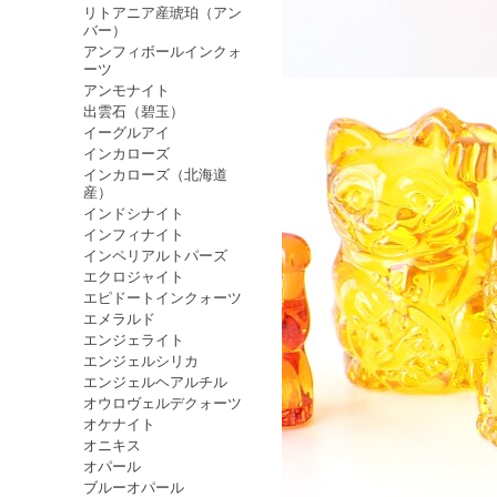
リトアニア産琥珀（アン
バー）
アンフィボールインクォ
ーツ
アンモナイト
出雲石（碧玉）
イーグルアイ
インカローズ
インカローズ（北海道
産）
インドシナイト
インフィナイト
インペリアルトパーズ
エクロジャイト
エピドートインクォーツ
エメラルド
エンジェライト
エンジェルシリカ
エンジェルヘアルチル
オウロヴェルデクォーツ
オケナイト
オニキス
オパール
ブルーオパール