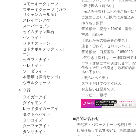
以上のクレジットカードが御利用
スモーキークォーツ
◇銀行振込（前払い）
スモーキクォーツ（ガウ
振込み手数料はお客様ご負担に
リシャンカール産）
ご注文日より7日以内にお振込み
スレイマンアゲート
ゆうちょ銀行
スーパーセブン
普通預金 記号：10410 番号：18
セイムチャン隕石
吉澤 由紀子
ゼオライト
【他行からの振込みの場合】
セドナストーン
店名：〇四八（ゼロヨンハチ） 
セドナボルテックススト
普通預金 口座番号：1850020
ーン
◇代引き手数料は、一律315円で
セラフィナイト
ヤマト運輸にて発送致します。配
セレナイト
代金＋送料＋代引き手数料の合計
ソーダライト
払い下さい。
本珊瑚（深海サンゴ）
◇後払いペイディ
ウラルクォーツ
スマホだけで今すぐ購入
お支払いは翌月でOK
タ行
コンビニ、銀行
タイガーアイ
ダイヤモンド
レッドタイガーアイ
タグトゥパイト
■お問い合わせ
ターコイズ
天然石・パワーストーン各種販売
ターフェアイト
店舗住所：〒370-0041 群馬県高崎
タンザナイト