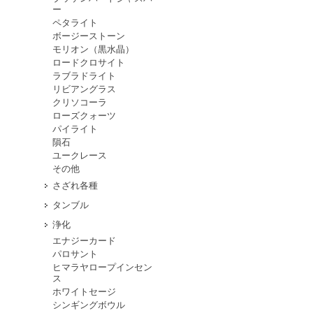
ー
ペタライト
ボージーストーン
モリオン（黒水晶）
ロードクロサイト
ラブラドライト
リビアングラス
クリソコーラ
ローズクォーツ
パイライト
隕石
ユークレース
その他
さざれ各種
タンブル
浄化
エナジーカード
パロサント
ヒマラヤロープインセン
ス
ホワイトセージ
シンギングボウル