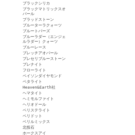
ブラックシリカ
ブラックマトリックスオ
パール
ブラッドストーン
ブルーターラクォーツ
ブルートパーズ
ブルーラダー（エンジェ
ルラダー）クォーツ
ブルーレース
ブレッチアオパール
プレセリブルーストーン
プレナイト
フローライト
ペイソンダイヤモンド
ペタライト
Heaven&Earth社
ヘマタイト
ヘミモルファイト
ヘリオドール
ペリステライト
ペリドット
ベリルミックス
北投石
ホークスアイ