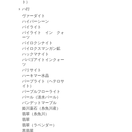
ト）
ハ行
ヴァーダイト
ハイパーシーン
パイライト
パイライト イン クォ
ーツ
パイロクシナイト
パイロクスマンガン鉱
ハックマナイト
パパゴアイトインクォー
ツ
バリサイト
ハーキマー水晶
パープライト（ヘテロサ
イト）
パープルフローライト
パール（淡水パール）
バンデットマーブル
姫川薬石（糸魚川産）
翡翠（糸魚川）
翡翠
翡翠（ラベンダー）
黒翡翠