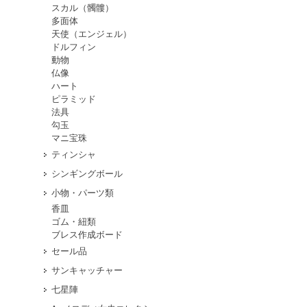
スカル（髑髏）
多面体
天使（エンジェル）
ドルフィン
動物
仏像
ハート
ピラミッド
法具
勾玉
マニ宝珠
ティンシャ
シンギングボール
小物・パーツ類
香皿
ゴム・紐類
ブレス作成ボード
セール品
サンキャッチャー
七星陣