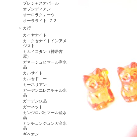
プレシャスオパール
オブシディアン
オーロラクォーツ
オーラライト-２３
カ行
カイヤナイト
カコクセナイトインアメ
ジスト
カムイコタン（神居古
潭）
ガネーシュヒマール産水
晶
カルサイト
カルセドニー
カーネリアン
ガーデンエレスチャル水
晶
ガーデン水晶
ガーネット
カンジロバヒマール産水
晶
カンチェンジュンガ産水
晶
ギベオン