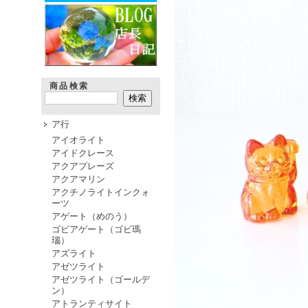
商品検索
ア行
アイオライト
アイドクレース
アクアプレーズ
アクアマリン
アクチノライトインクォ
ーツ
アゲート（めのう）
ゴビアゲート（ゴビ瑪
瑙）
アズライト
アゼツライト
アゼツライト（ゴールデ
ン）
アトランティサイト