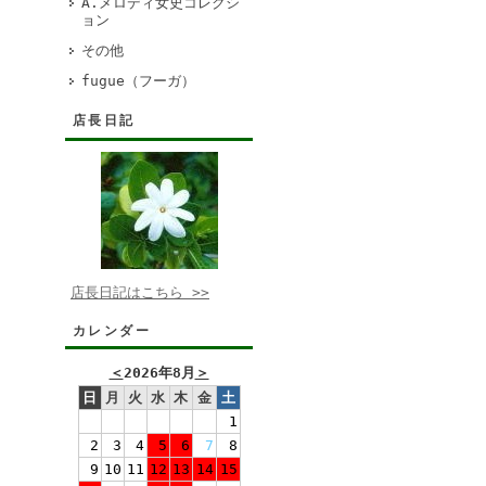
A.メロディ女史コレクシ
ョン
その他
fugue（フーガ）
店長日記
店長日記はこちら >>
カレンダー
＜
2026年8月
＞
日
月
火
水
木
金
土
1
2
3
4
5
6
7
8
9
10
11
12
13
14
15