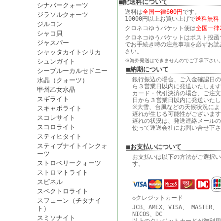
■配送料について
シナバークォーツ
送料は
全国一律600円
です。
ジラソルクォーツ
10000円以上お買い上げで
送料無料
ジルコン
クロネコゆうパケット便は
全国一律2
シャコ貝
クロネコゆうパケットはポスト投函
ジャスパー
でお手続き時の注意事項を必ずお読
さい。
シャッタカイトシリカ
シュンガイト
※海外発送はできませんのでご了承下さい
■納期について
シーブルーカルセドニー
銀行振込の場合、ご入金確認日の
水晶（クォーツ）
ら３営業日以内に発送いたします
甲州乙女水晶
カード・代引決済の場合、ご注文
スギライト
日から３営業日以内に発送いたし
※大雪、台風などの天候状況によ
スキャポライト
遅れが生じる可能性がございます
スコレサイト
遅れの状況は、発送連絡メールの
スコロライト
使って運送会社にお問い合せ下さ
スティヒタイト
スティブナイトインクォ
■お支払いについて
ーツ
お支払いは以下の方法がご選択い
ストロベリークォーツ
す。
ストロマトライト
スピネル
スペクトロライト
◇クレジットカード
スフェーン（チタナイ
JCB、AMEX、VISA、 MASTER、
ト）
NICOS、DC
スミソナイト