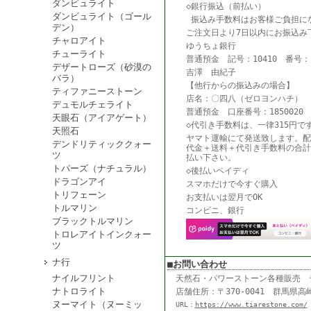
ダンビュライト
◇銀行振込（前払い）
ダンビュライト（ゴール
振込み手数料はお客様ご負担に
デン）
ご注文日より7日以内にお振込み
チャロアイト
ゆうちょ銀行
チューライト
普通預金 記号：10410 番号：18
デザートローズ（砂漠の
吉澤 由紀子
バラ）
【他行からの振込みの場合】
ティファニーストーン
店名：〇四八（ゼロヨンハチ） 
デュモルチェライト
普通預金 口座番号：1850020
天眼石（アイアゲート）
◇代引き手数料は、一律315円で
天照石
ヤマト運輸にて発送致します。配
デンドリティッククォー
代金＋送料＋代引き手数料の合計
ツ
払い下さい。
トパーズ（ナチュラル）
◇後払いペイディ
ドラゴンアイ
スマホだけで今すぐ購入
トリフェーン
お支払いは翌月でOK
トルマリン
コンビニ、銀行
ブラックトルマリン
トロレアイトインクォー
ツ
ナ行
■お問い合わせ
ナイルフリント
天然石・パワーストーン各種販売
ナトロライト
店舗住所：〒370-0041 群馬県高崎
ヌーマイト（ヌーミッ
URL：
https://www.tiarestone.com/