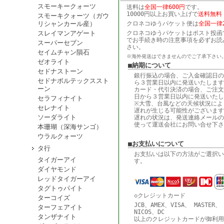
スモーキークォーツ
送料は
全国一律600円
です。
10000円以上お買い上げで
送料無料
スモーキクォーツ（ガウ
リシャンカール産）
クロネコゆうパケット便は
全国一律2
スレイマンアゲート
クロネコゆうパケットはポスト投函
でお手続き時の注意事項を必ずお読
スーパーセブン
さい。
セイムチャン隕石
※海外発送はできませんのでご了承下さい
ゼオライト
■納期について
セドナストーン
銀行振込の場合、ご入金確認日の
セドナボルテックススト
ら３営業日以内に発送いたします
ーン
カード・代引決済の場合、ご注文
日から３営業日以内に発送いたし
セラフィナイト
※大雪、台風などの天候状況によ
セレナイト
遅れが生じる可能性がございます
ソーダライト
遅れの状況は、発送連絡メールの
使って運送会社にお問い合せ下さ
本珊瑚（深海サンゴ）
ウラルクォーツ
■お支払いについて
タ行
お支払いは以下の方法がご選択い
タイガーアイ
す。
ダイヤモンド
レッドタイガーアイ
タグトゥパイト
◇クレジットカード
ターコイズ
JCB、AMEX、VISA、 MASTER、
ターフェアイト
NICOS、DC
タンザナイト
以上のクレジットカードが御利用