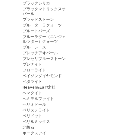
ブラックシリカ
ブラックマトリックスオ
パール
ブラッドストーン
ブルーターラクォーツ
ブルートパーズ
ブルーラダー（エンジェ
ルラダー）クォーツ
ブルーレース
ブレッチアオパール
プレセリブルーストーン
プレナイト
フローライト
ペイソンダイヤモンド
ペタライト
Heaven&Earth社
ヘマタイト
ヘミモルファイト
ヘリオドール
ペリステライト
ペリドット
ベリルミックス
北投石
ホークスアイ