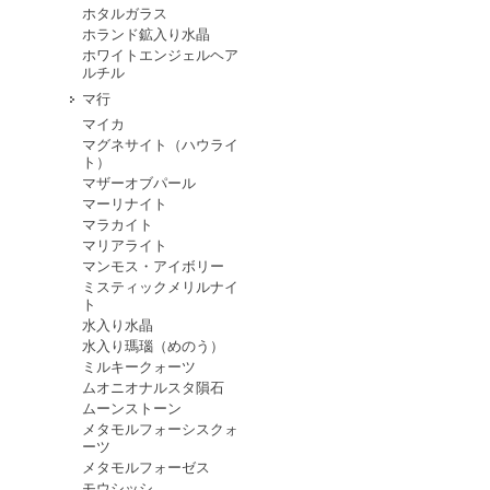
ホタルガラス
ホランド鉱入り水晶
ホワイトエンジェルヘア
ルチル
マ行
マイカ
マグネサイト（ハウライ
ト）
マザーオブパール
マーリナイト
マラカイト
マリアライト
マンモス・アイボリー
ミスティックメリルナイ
ト
水入り水晶
水入り瑪瑙（めのう）
ミルキークォーツ
ムオニオナルスタ隕石
ムーンストーン
メタモルフォーシスクォ
ーツ
メタモルフォーゼス
モウシッシ