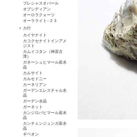
プレシャスオパール
オブシディアン
オーロラクォーツ
オーラライト-２３
カ行
カイヤナイト
カコクセナイトインアメ
ジスト
カムイコタン（神居古
潭）
ガネーシュヒマール産水
晶
カルサイト
カルセドニー
カーネリアン
ガーデンエレスチャル水
晶
ガーデン水晶
ガーネット
カンジロバヒマール産水
晶
カンチェンジュンガ産水
晶
ギベオン