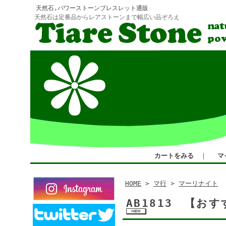
天然石,パワーストーンブレスレット通販
天然石は定番品からレアストーンまで幅広い品ぞろえ
カートをみる
｜
マ
HOME
>
マ行
>
マーリナイト
AB1813 【