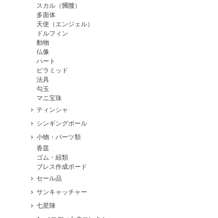
スカル（髑髏）
多面体
天使（エンジェル）
ドルフィン
動物
仏像
ハート
ピラミッド
法具
勾玉
マニ宝珠
ティンシャ
シンギングボール
小物・パーツ類
香皿
ゴム・紐類
ブレス作成ボード
セール品
サンキャッチャー
七星陣