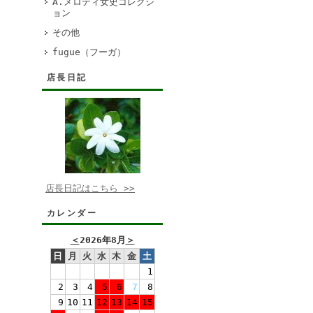
A.メロディ女史コレクシ
ョン
その他
fugue（フーガ）
店長日記
店長日記はこちら >>
カレンダー
＜
2026年8月
＞
日
月
火
水
木
金
土
1
2
3
4
5
6
7
8
9
10
11
12
13
14
15