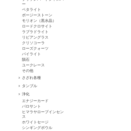
ー
ペタライト
ボージーストーン
モリオン（黒水晶）
ロードクロサイト
ラブラドライト
リビアングラス
クリソコーラ
ローズクォーツ
パイライト
隕石
ユークレース
その他
さざれ各種
タンブル
浄化
エナジーカード
パロサント
ヒマラヤロープインセン
ス
ホワイトセージ
シンギングボウル