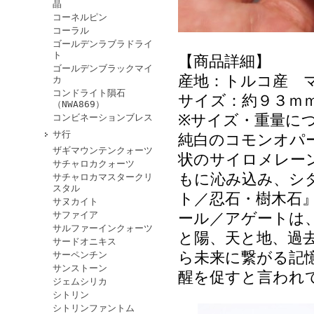
晶
コーネルピン
コーラル
ゴールデンラブラドライ
ト
【商品詳細】
ゴールデンブラックマイ
産地：トルコ産 
カ
コンドライト隕石
サイズ：約９３ｍ
（NWA869）
※サイズ・重量に
コンビネーションブレス
サ行
純白のコモンオパ
ザギマウンテンクォーツ
状のサイロメレー
サチャロカクォーツ
もに沁み込み、シ
サチャロカマスタークリ
スタル
ト／忍石・樹木石
サヌカイト
サファイア
ール／アゲートは
サルファーインクォーツ
と陽、天と地、過
サードオニキス
ら未来に繋がる記
サーペンチン
サンストーン
醒を促すと言われ
ジェムシリカ
シトリン
シトリンファントム