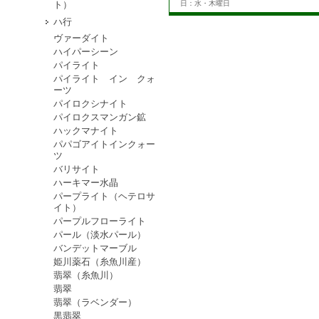
ト）
日：水・木曜日
ハ行
ヴァーダイト
ハイパーシーン
パイライト
パイライト イン クォ
ーツ
パイロクシナイト
パイロクスマンガン鉱
ハックマナイト
パパゴアイトインクォー
ツ
バリサイト
ハーキマー水晶
パープライト（ヘテロサ
イト）
パープルフローライト
パール（淡水パール）
バンデットマーブル
姫川薬石（糸魚川産）
翡翠（糸魚川）
翡翠
翡翠（ラベンダー）
黒翡翠