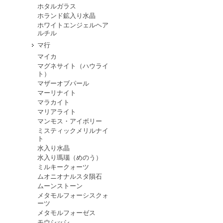
ホタルガラス
ホランド鉱入り水晶
ホワイトエンジェルヘア
ルチル
マ行
マイカ
マグネサイト（ハウライ
ト）
マザーオブパール
マーリナイト
マラカイト
マリアライト
マンモス・アイボリー
ミスティックメリルナイ
ト
水入り水晶
水入り瑪瑙（めのう）
ミルキークォーツ
ムオニオナルスタ隕石
ムーンストーン
メタモルフォーシスクォ
ーツ
メタモルフォーゼス
モウシッシ