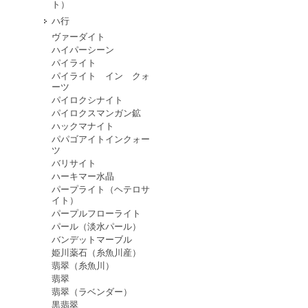
ト）
ハ行
ヴァーダイト
ハイパーシーン
パイライト
パイライト イン クォ
ーツ
パイロクシナイト
パイロクスマンガン鉱
ハックマナイト
パパゴアイトインクォー
ツ
バリサイト
ハーキマー水晶
パープライト（ヘテロサ
イト）
パープルフローライト
パール（淡水パール）
バンデットマーブル
姫川薬石（糸魚川産）
翡翠（糸魚川）
翡翠
翡翠（ラベンダー）
黒翡翠