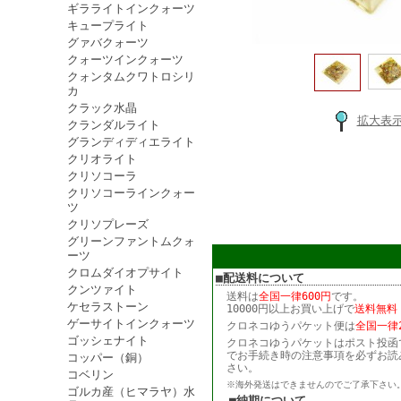
ギラライトインクォーツ
キュープライト
グァバクォーツ
クォーツインクォーツ
クォンタムクワトロシリ
カ
クラック水晶
拡大表
クランダルライト
グランディディエライト
クリオライト
クリソコーラ
クリソコーラインクォー
ツ
クリソプレーズ
グリーンファントムクォ
ーツ
クロムダイオプサイト
■配送料について
クンツァイト
送料は
全国一律600円
です。
ケセラストーン
10000円以上お買い上げで
送料無料
ゲーサイトインクォーツ
クロネコゆうパケット便は
全国一律2
ゴッシェナイト
クロネコゆうパケットはポスト投函
でお手続き時の注意事項を必ずお読
コッパー（銅）
さい。
コベリン
※海外発送はできませんのでご了承下さい
ゴルカ産（ヒマラヤ）水
■納期について