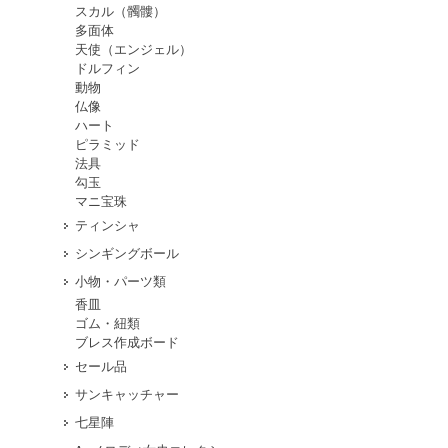
スカル（髑髏）
多面体
天使（エンジェル）
ドルフィン
動物
仏像
ハート
ピラミッド
法具
勾玉
マニ宝珠
ティンシャ
シンギングボール
小物・パーツ類
香皿
ゴム・紐類
ブレス作成ボード
セール品
サンキャッチャー
七星陣