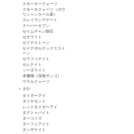
スモーキークォーツ
スモーキクォーツ（ガウ
リシャンカール産）
スレイマンアゲート
スーパーセブン
セイムチャン隕石
ゼオライト
セドナストーン
セドナボルテックススト
ーン
セラフィナイト
セレナイト
ソーダライト
本珊瑚（深海サンゴ）
ウラルクォーツ
タ行
タイガーアイ
ダイヤモンド
レッドタイガーアイ
タグトゥパイト
ターコイズ
ターフェアイト
タンザナイト