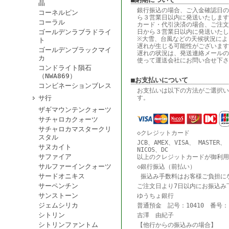
晶
銀行振込の場合、ご入金確認日の
コーネルピン
ら３営業日以内に発送いたします
コーラル
カード・代引決済の場合、ご注文
ゴールデンラブラドライ
日から３営業日以内に発送いたし
※大雪、台風などの天候状況によ
ト
遅れが生じる可能性がございます
ゴールデンブラックマイ
遅れの状況は、発送連絡メールの
カ
使って運送会社にお問い合せ下さ
コンドライト隕石
（NWA869）
■お支払いについて
コンビネーションブレス
お支払いは以下の方法がご選択い
サ行
す。
ザギマウンテンクォーツ
サチャロカクォーツ
サチャロカマスタークリ
◇クレジットカード
スタル
JCB、AMEX、VISA、 MASTER、
サヌカイト
NICOS、DC
サファイア
以上のクレジットカードが御利用
サルファーインクォーツ
◇銀行振込（前払い）
サードオニキス
振込み手数料はお客様ご負担に
サーペンチン
ご注文日より7日以内にお振込み
サンストーン
ゆうちょ銀行
ジェムシリカ
普通預金 記号：10410 番号：18
シトリン
吉澤 由紀子
シトリンファントム
【他行からの振込みの場合】