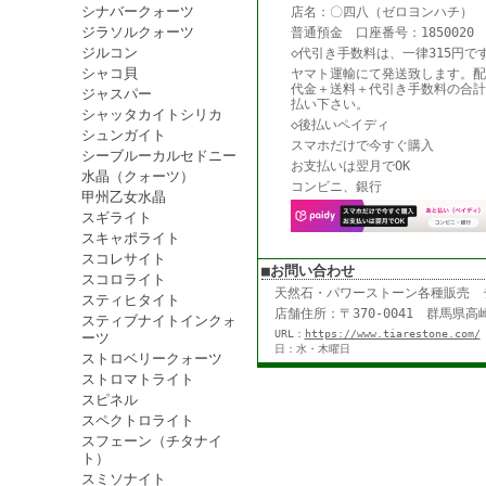
シナバークォーツ
店名：〇四八（ゼロヨンハチ） 
ジラソルクォーツ
普通預金 口座番号：1850020
ジルコン
◇代引き手数料は、一律315円で
シャコ貝
ヤマト運輸にて発送致します。配
代金＋送料＋代引き手数料の合計
ジャスパー
払い下さい。
シャッタカイトシリカ
◇後払いペイディ
シュンガイト
スマホだけで今すぐ購入
シーブルーカルセドニー
お支払いは翌月でOK
水晶（クォーツ）
コンビニ、銀行
甲州乙女水晶
スギライト
スキャポライト
スコレサイト
■お問い合わせ
スコロライト
天然石・パワーストーン各種販売
スティヒタイト
店舗住所：〒370-0041 群馬県高崎
スティブナイトインクォ
URL：
https://www.tiarestone.com/
ーツ
日：水・木曜日
ストロベリークォーツ
ストロマトライト
スピネル
スペクトロライト
スフェーン（チタナイ
ト）
スミソナイト