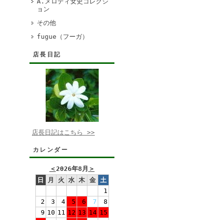
A.メロディ女史コレクシ
ョン
その他
fugue（フーガ）
店長日記
店長日記はこちら >>
カレンダー
＜
2026年8月
＞
日
月
火
水
木
金
土
1
2
3
4
5
6
7
8
9
10
11
12
13
14
15