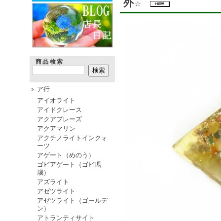
外☆
商品検索
ア行
アイオライト
アイドクレース
アクアプレーズ
アクアマリン
アクチノライトインクォ
ーツ
アゲート（めのう）
ゴビアゲート（ゴビ瑪
瑙）
アズライト
アゼツライト
アゼツライト（ゴールデ
ン）
アトランティサイト