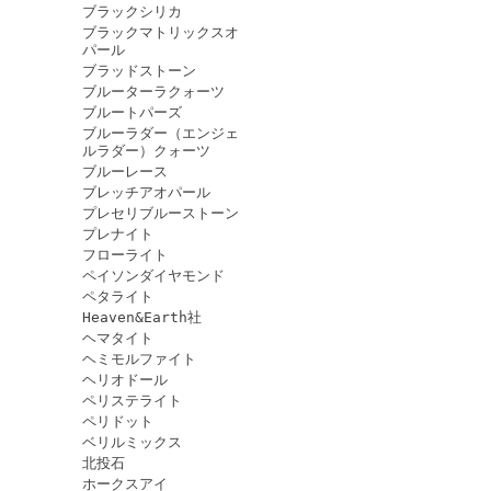
ブラックシリカ
ブラックマトリックスオ
パール
ブラッドストーン
ブルーターラクォーツ
ブルートパーズ
ブルーラダー（エンジェ
ルラダー）クォーツ
ブルーレース
ブレッチアオパール
プレセリブルーストーン
プレナイト
フローライト
ペイソンダイヤモンド
ペタライト
Heaven&Earth社
ヘマタイト
ヘミモルファイト
ヘリオドール
ペリステライト
ペリドット
ベリルミックス
北投石
ホークスアイ