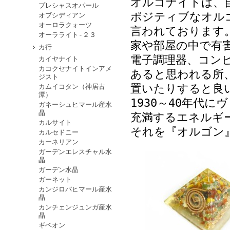
オルゴナイトは、
プレシャスオパール
ポジティブなオル
オブシディアン
オーロラクォーツ
言われております
オーラライト-２３
家や部屋の中で有
カ行
電子調理器、コン
カイヤナイト
カコクセナイトインアメ
あると思われる所
ジスト
置いたりすると良
カムイコタン（神居古
潭）
1930～40年代
ガネーシュヒマール産水
晶
充満するエネルギ
カルサイト
それを『オルゴン
カルセドニー
カーネリアン
ガーデンエレスチャル水
晶
ガーデン水晶
ガーネット
カンジロバヒマール産水
晶
カンチェンジュンガ産水
晶
ギベオン