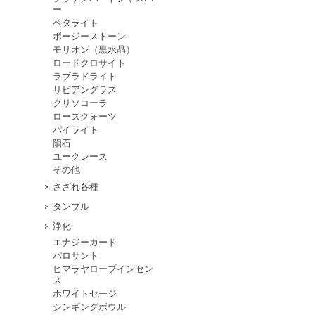
ー
ペタライト
ボージーストーン
モリオン（黒水晶）
ロードクロサイト
ラブラドライト
リビアングラス
クリソコーラ
ローズクォーツ
パイライト
隕石
ユークレース
その他
さざれ各種
タンブル
浄化
エナジーカード
パロサント
ヒマラヤロープインセン
ス
ホワイトセージ
シンギングボウル